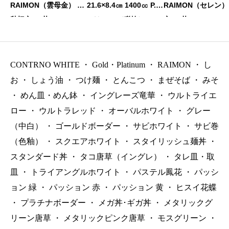
RAIMON（雲母金） 黒
21.6×8.4㎝ 1400㏄ P.9
RAIMON（セレン）
釉切立6.8丼 20.1×7.5㎝
0 ￥3500（税抜）
立6.8丼 20.1×7.5㎝ 
880㏄ P.5 ￥3400（税
㏄ P.5 ￥3150（税
抜）
CONTRNO WHITE
・
Gold・Platinum
・
RAIMON
・
し
お
・
しょう油
・
つけ麺
・
とんこつ
・
まぜそば
・
みそ
・
めん皿・めん鉢
・
イングレーズ竜華
・
ウルトライエ
ロー
・
ウルトラレッド
・
オーバルホワイト
・
グレー
（中白）
・
ゴールドボーダー
・
サビホワイト
・
サビ巻
（色釉）
・
スクエアホワイト
・
スタイリッシュ麺丼
・
スタンダード丼
・
タコ唐草（イングレ）
・
タレ皿・取
皿
・
トライアングルホワイト
・
パステル鳳花
・
パッシ
ョン 緑
・
パッション 赤
・
パッション 黄
・
ヒスイ花蝶
・
プラチナボーダー
・
メガ丼･ギガ丼
・
メタリックグ
リーン唐草
・
メタリックピンク唐草
・
モスグリーン
・