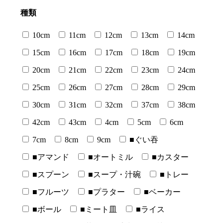
種類
10cm
11cm
12cm
13cm
14cm
15cm
16cm
17cm
18cm
19cm
20cm
21cm
22cm
23cm
24cm
25cm
26cm
27cm
28cm
29cm
30cm
31cm
32cm
37cm
38cm
42cm
43cm
4cm
5cm
6cm
7cm
8cm
9cm
■ぐい吞
■アマンド
■オートミル
■カスター
■スプーン
■スープ・汁碗
■トレー
■フルーツ
■プラター
■ベーカー
■ボール
■ミート皿
■ライス