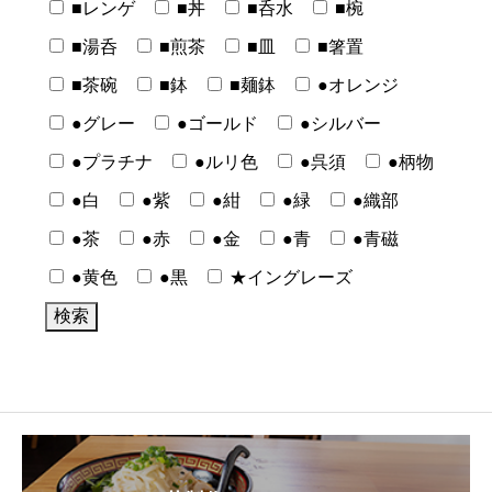
■レンゲ
■丼
■呑水
■椀
■湯呑
■煎茶
■皿
■箸置
■茶碗
■鉢
■麺鉢
●オレンジ
●グレー
●ゴールド
●シルバー
●プラチナ
●ルリ色
●呉須
●柄物
●白
●紫
●紺
●緑
●織部
●茶
●赤
●金
●青
●青磁
●黄色
●黒
★イングレーズ