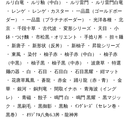
ルリ白竜
・
ルリ釉（中白）
・
ルリ雷門
・
ルリ雷門白竜
・
レンゲ
・
レンゲ・カスター
・
一品皿（ゴールドボー
ダー）
・
一品皿（プラチナボーダー）
・
光洋各種
・
北
京
・
千段十草
・
古代波
・
変形シリーズ
・
天目
・
小
鉢・つけ麵
・
市松黒・オリエント
・
手捻り丼
・
担々麺
・
新唐子
・
新形状（反丼）
・
新柚子
・
昇龍シリーズ
・
東風
・
染付
・
柚子赤
・
柚子赤（中白）
・
柚子赤
（中黒）
・
柚子黒
・
柚子黒（中赤）
・
波唐草
・
特選
麺の器
・
白
・
石目
・
石目白
・
石目黒耀
・
紺マット
・
花唐草鳳凰
・
蒼龍
・
赤金
・
踊り龍（赤・青）
・
金
華
・
銀河
・
銅判竜
・
間取イナホ
・
青海波（イング
レ）
・
青磁
・
餃子
・
鳴門 白
・
鳴門 黒耀
・
黒マジッ
ク
・
黒刷毛
・
黒御影
・
黒釉
・
ｲﾝｸﾞﾚｰｽﾞ（セレン巻・
黒巻）
・
ｵﾘｼﾞﾅﾙ八角6.3丼・龍神丼