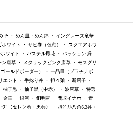
みそ
・
めん皿・めん鉢
・
イングレーズ竜華
ビホワイト
・
サビ巻（色釉）
・
スクエアホワ
ルホワイト
・
パステル鳳花
・
パッション 緑
ーン唐草
・
メタリックピンク唐草
・
モスグリ
（ゴールドボーダー）
・
一品皿（プラチナボ
リエント
・
手捻り丼
・
担々麺
・
新唐子
・
・
柚子黒
・
柚子黒（中赤）
・
波唐草
・
特選
・
金華
・
銀河
・
銅判竜
・
間取イナホ
・
青
ﾞﾚｰｽﾞ（セレン巻・黒巻）
・
ｵﾘｼﾞﾅﾙ八角6.3丼・