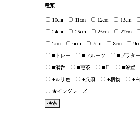
種類
10cm
11cm
12cm
13cm
24cm
25cm
26cm
27cm
5cm
6cm
7cm
8cm
9c
■トレー
■フルーツ
■プラタ
■湯呑
■煎茶
■皿
■箸置
●ルリ色
●呉須
●柄物
●
★イングレーズ