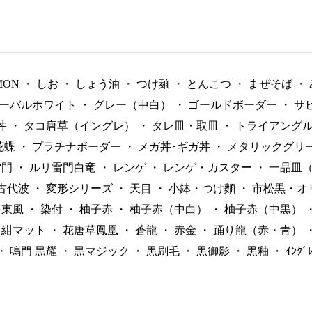
MON
・
しお
・
しょう油
・
つけ麺
・
とんこつ
・
まぜそば
・
ーバルホワイト
・
グレー（中白）
・
ゴールドボーダー
・
サ
丼
・
タコ唐草（イングレ）
・
タレ皿・取皿
・
トライアング
花蝶
・
プラチナボーダー
・
メガ丼･ギガ丼
・
メタリックグリ
雷門
・
ルリ雷門白竜
・
レンゲ
・
レンゲ・カスター
・
一品皿
古代波
・
変形シリーズ
・
天目
・
小鉢・つけ麵
・
市松黒・オ
東風
・
染付
・
柚子赤
・
柚子赤（中白）
・
柚子赤（中黒）
紺マット
・
花唐草鳳凰
・
蒼龍
・
赤金
・
踊り龍（赤・青）
・
鳴門 黒耀
・
黒マジック
・
黒刷毛
・
黒御影
・
黒釉
・
ｲﾝｸ