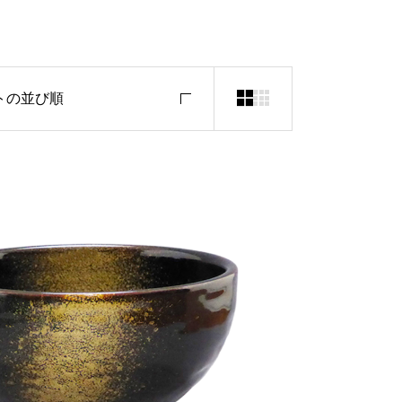


トの並び順