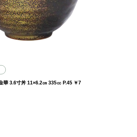
11×6.2㎝ 335㏄ P.45 ￥7
）