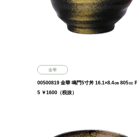
金華
00500819 金華 鳴門5寸丼 16.1×8.4㎝ 805㏄ P.4
5 ￥1600（税抜）