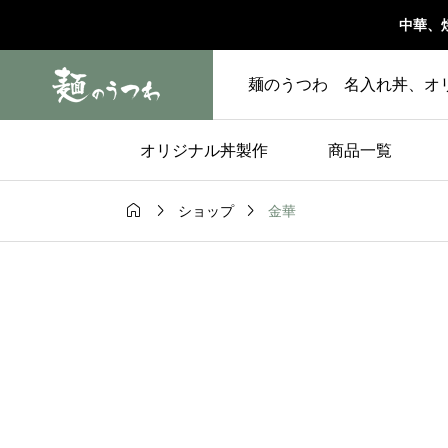
中華、
麺のうつわ 名入れ丼、オ
オリジナル丼製作
商品一覧



金華
ショップ