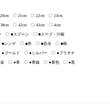
20cm
21cm
22cm
23cm
38cm
42cm
43cm
4cm
ー
■スプーン
■スープ・汁碗
■レンゲ
■丼
■呑水
■椀
●ゴールド
●シルバー
●プラチナ
●金
●青
●青磁
●黄色
●黒