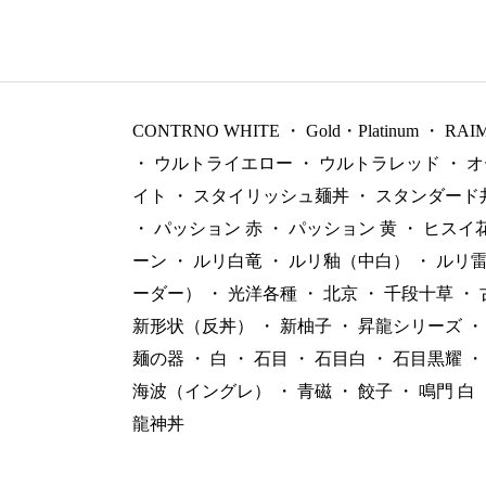
CONTRNO WHITE
・
Gold・Platinum
・
RAI
・
ウルトライエロー
・
ウルトラレッド
・
オ
イト
・
スタイリッシュ麺丼
・
スタンダード
・
パッション 赤
・
パッション 黄
・
ヒスイ
ーン
・
ルリ白竜
・
ルリ釉（中白）
・
ルリ
ーダー）
・
光洋各種
・
北京
・
千段十草
・
新形状（反丼）
・
新柚子
・
昇龍シリーズ
・
麺の器
・
白
・
石目
・
石目白
・
石目黒耀
・
海波（イングレ）
・
青磁
・
餃子
・
鳴門 白
龍神丼