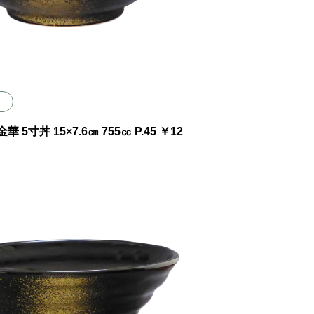
7.6㎝ 755㏄ P.45 ￥12
）