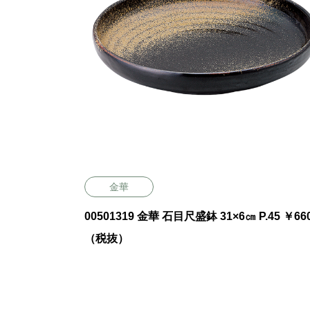
金華
00501319 金華 石目尺盛鉢 31×6㎝ P.45 ￥66
（税抜）