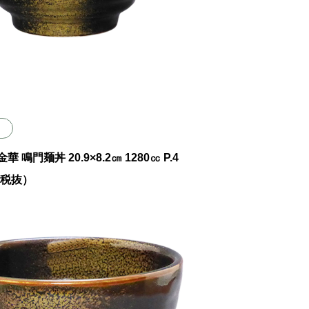
 金華 鳴門麺丼 20.9×8.2㎝ 1280㏄ P.4
0（税抜）