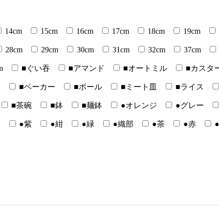
14cm
15cm
16cm
17cm
18cm
19cm
28cm
29cm
30cm
31cm
32cm
37cm
m
■ぐい吞
■アマンド
■オートミル
■カスタ
ー
■ベーカー
■ボール
■ミート皿
■ライス
■茶碗
■鉢
■麺鉢
●オレンジ
●グレー
白
●紫
●紺
●緑
●織部
●茶
●赤