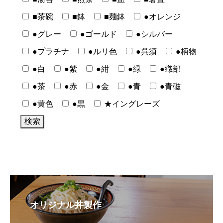
■茶碗
■鉢
■麺鉢
●オレンジ
●グレー
●ゴールド
●シルバー
●プラチナ
●ルリ色
●呉須
●柄物
●白
●紫
●紺
●緑
●織部
●茶
●赤
●金
●青
●青磁
●黄色
●黒
★イングレーズ
オリジナル丼製作