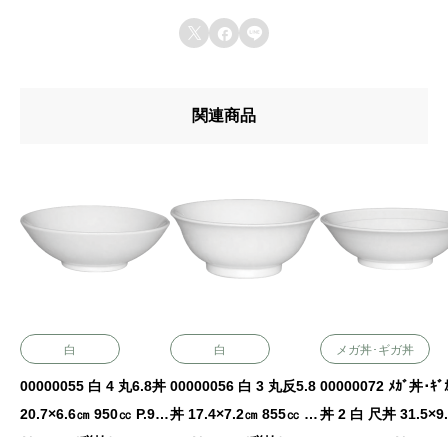



関連商品
白
白
メガ丼･ギガ丼
00000055 白 4 丸6.8丼
00000056 白 3 丸反5.8
00000072 ﾒｶﾞ丼･ｷﾞ
20.7×6.6㎝ 950㏄ P.92
丼 17.4×7.2㎝ 855㏄ P.
丼 2 白 尺丼 31.5×9
￥1700（税抜）
91 ￥1100（税抜）
3200㏄ P.7 ￥18000