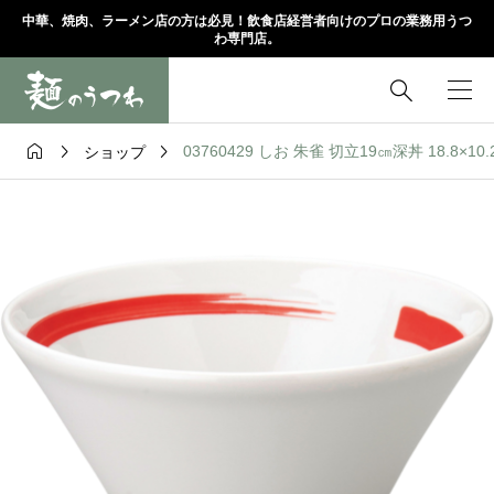
中華、焼肉、ラーメン店の方は必見！飲食店経営者向けのプロの業務用うつ
わ専門店。




03760429 しお 朱雀 切立19㎝深丼 18.8×10
ショップ