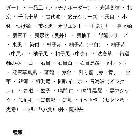
ダー）
・
一品皿（プラチナボーダー）
・
光洋各種
・
北
京
・
千段十草
・
古代波
・
変形シリーズ
・
天目
・
小
鉢・つけ麵
・
市松黒・オリエント
・
手捻り丼
・
担々麺
・
新唐子
・
新形状（反丼）
・
新柚子
・
昇龍シリーズ
・
東風
・
染付
・
柚子赤
・
柚子赤（中白）
・
柚子赤
（中黒）
・
柚子黒
・
柚子黒（中赤）
・
波唐草
・
特選
麺の器
・
白
・
石目
・
石目白
・
石目黒耀
・
紺マット
・
花唐草鳳凰
・
蒼龍
・
赤金
・
踊り龍（赤・青）
・
金
華
・
銀河
・
銅判竜
・
間取イナホ
・
青海波（イング
レ）
・
青磁
・
餃子
・
鳴門 白
・
鳴門 黒耀
・
黒マジッ
ク
・
黒刷毛
・
黒御影
・
黒釉
・
ｲﾝｸﾞﾚｰｽﾞ（セレン巻・
黒巻）
・
ｵﾘｼﾞﾅﾙ八角6.3丼・龍神丼
種類