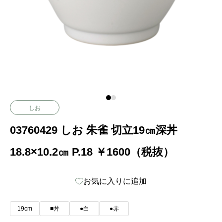
しお
03760429 しお 朱雀 切立19㎝深丼
18.8×10.2㎝ P.18 ￥1600（税抜）
お気に入りに追加
19cm
■丼
●白
●赤