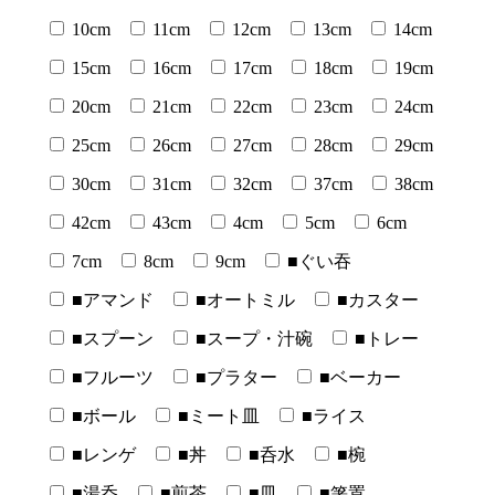
10cm
11cm
12cm
13cm
14cm
15cm
16cm
17cm
18cm
19cm
20cm
21cm
22cm
23cm
24cm
25cm
26cm
27cm
28cm
29cm
30cm
31cm
32cm
37cm
38cm
42cm
43cm
4cm
5cm
6cm
7cm
8cm
9cm
■ぐい吞
■アマンド
■オートミル
■カスター
■スプーン
■スープ・汁碗
■トレー
■フルーツ
■プラター
■ベーカー
■ボール
■ミート皿
■ライス
■レンゲ
■丼
■呑水
■椀
■湯呑
■煎茶
■皿
■箸置