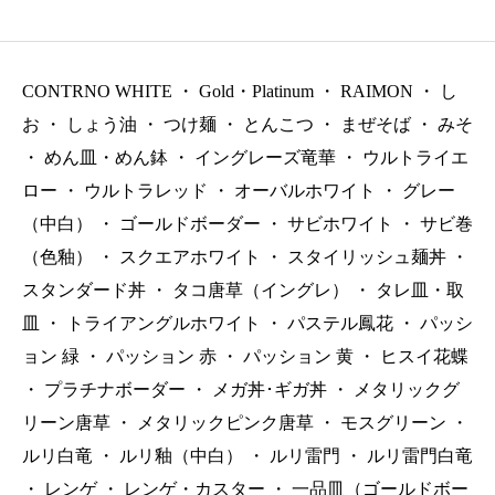
（税抜）
CONTRNO WHITE
・
Gold・Platinum
・
RAIMON
・
し
お
・
しょう油
・
つけ麺
・
とんこつ
・
まぜそば
・
みそ
・
めん皿・めん鉢
・
イングレーズ竜華
・
ウルトライエ
ロー
・
ウルトラレッド
・
オーバルホワイト
・
グレー
（中白）
・
ゴールドボーダー
・
サビホワイト
・
サビ巻
（色釉）
・
スクエアホワイト
・
スタイリッシュ麺丼
・
スタンダード丼
・
タコ唐草（イングレ）
・
タレ皿・取
皿
・
トライアングルホワイト
・
パステル鳳花
・
パッシ
ョン 緑
・
パッション 赤
・
パッション 黄
・
ヒスイ花蝶
・
プラチナボーダー
・
メガ丼･ギガ丼
・
メタリックグ
リーン唐草
・
メタリックピンク唐草
・
モスグリーン
・
ルリ白竜
・
ルリ釉（中白）
・
ルリ雷門
・
ルリ雷門白竜
・
レンゲ
・
レンゲ・カスター
・
一品皿（ゴールドボー