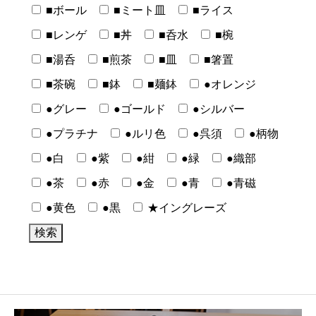
■ボール
■ミート皿
■ライス
■レンゲ
■丼
■呑水
■椀
■湯呑
■煎茶
■皿
■箸置
■茶碗
■鉢
■麺鉢
●オレンジ
●グレー
●ゴールド
●シルバー
●プラチナ
●ルリ色
●呉須
●柄物
●白
●紫
●紺
●緑
●織部
●茶
●赤
●金
●青
●青磁
●黄色
●黒
★イングレーズ