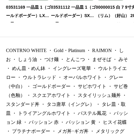
00000015 白 7 9
03531169 一品皿 1（ゴ
03531112 一品皿 1（ゴ
（リム）（好山） 2
ールドボーダー）LX21
ールドボーダー）SX13
3.8㎝ P.95 ￥5100
㎝皿 21.3×2.5㎝ P.30
㎝皿 12.5×2.3㎝ P.30
抜）
CONTRNO WHITE
・
Gold・Platinum
・
RAIMON
・
し
お
・
しょう油
・
つけ麺
・
とんこつ
・
まぜそば
・
みそ
・
めん皿・めん鉢
・
イングレーズ竜華
・
ウルトライエ
ロー
・
ウルトラレッド
・
オーバルホワイト
・
グレー
（中白）
・
ゴールドボーダー
・
サビホワイト
・
サビ巻
（色釉）
・
スクエアホワイト
・
スタイリッシュ麺丼
・
スタンダード丼
・
タコ唐草（イングレ）
・
タレ皿・取
皿
・
トライアングルホワイト
・
パステル鳳花
・
パッシ
ョン 緑
・
パッション 赤
・
パッション 黄
・
ヒスイ花蝶
・
プラチナボーダー
・
メガ丼･ギガ丼
・
メタリックグ