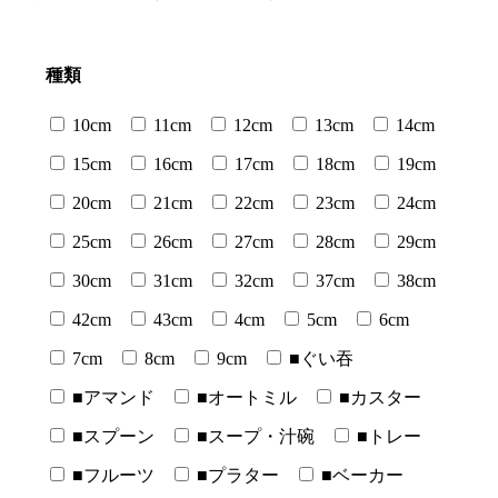
種類
10cm
11cm
12cm
13cm
14cm
15cm
16cm
17cm
18cm
19cm
20cm
21cm
22cm
23cm
24cm
25cm
26cm
27cm
28cm
29cm
30cm
31cm
32cm
37cm
38cm
42cm
43cm
4cm
5cm
6cm
7cm
8cm
9cm
■ぐい吞
■アマンド
■オートミル
■カスター
■スプーン
■スープ・汁碗
■トレー
■フルーツ
■プラター
■ベーカー