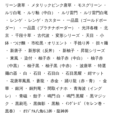
リーン唐草
・
メタリックピンク唐草
・
モスグリーン
・
ルリ白竜
・
ルリ釉（中白）
・
ルリ雷門
・
ルリ雷門白竜
・
レンゲ
・
レンゲ・カスター
・
一品皿（ゴールドボー
ダー）
・
一品皿（プラチナボーダー）
・
光洋各種
・
北
京
・
千段十草
・
古代波
・
変形シリーズ
・
天目
・
小
鉢・つけ麵
・
市松黒・オリエント
・
手捻り丼
・
担々麺
・
新唐子
・
新形状（反丼）
・
新柚子
・
昇龍シリーズ
・
東風
・
染付
・
柚子赤
・
柚子赤（中白）
・
柚子赤
（中黒）
・
柚子黒
・
柚子黒（中赤）
・
波唐草
・
特選
麺の器
・
白
・
石目
・
石目白
・
石目黒耀
・
紺マット
・
花唐草鳳凰
・
蒼龍
・
赤金
・
踊り龍（赤・青）
・
金
華
・
銀河
・
銅判竜
・
間取イナホ
・
青海波（イング
レ）
・
青磁
・
餃子
・
鳴門 白
・
鳴門 黒耀
・
黒マジッ
ク
・
黒刷毛
・
黒御影
・
黒釉
・
ｲﾝｸﾞﾚｰｽﾞ（セレン巻・
黒巻）
・
ｵﾘｼﾞﾅﾙ八角6.3丼・龍神丼