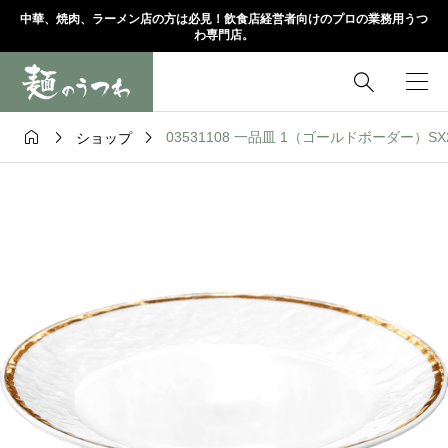
中華、焼肉、ラーメン店の方は必見！飲食店経営者向けのプロの業務用うつ
わ専門店。




03531108 一品皿 1（ゴールドボーダー）SX22㎝
ショップ