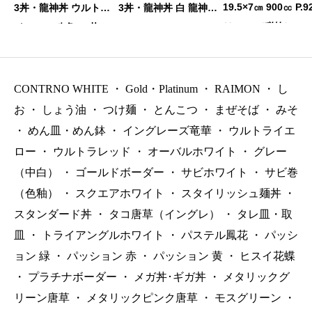
19.5×7㎝ 900㏄ P.9
3丼・龍神丼 ウルトラ
3丼・龍神丼 白 龍神丼
￥1450（税抜）
イエロー 八角6.3丼 19×
19×9.7㎝ 1160㏄ P.49
9.7㎝ 1160㏄ P.49 ￥37
￥2200（税抜）
00（税抜）
CONTRNO WHITE
・
Gold・Platinum
・
RAIMON
・
し
お
・
しょう油
・
つけ麺
・
とんこつ
・
まぜそば
・
みそ
・
めん皿・めん鉢
・
イングレーズ竜華
・
ウルトライエ
ロー
・
ウルトラレッド
・
オーバルホワイト
・
グレー
（中白）
・
ゴールドボーダー
・
サビホワイト
・
サビ巻
（色釉）
・
スクエアホワイト
・
スタイリッシュ麺丼
・
スタンダード丼
・
タコ唐草（イングレ）
・
タレ皿・取
皿
・
トライアングルホワイト
・
パステル鳳花
・
パッシ
ョン 緑
・
パッション 赤
・
パッション 黄
・
ヒスイ花蝶
・
プラチナボーダー
・
メガ丼･ギガ丼
・
メタリックグ
リーン唐草
・
メタリックピンク唐草
・
モスグリーン
・