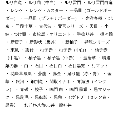
ルリ白竜
・
ルリ釉（中白）
・
ルリ雷門
・
ルリ雷門白竜
・
レンゲ
・
レンゲ・カスター
・
一品皿（ゴールドボー
ダー）
・
一品皿（プラチナボーダー）
・
光洋各種
・
北
京
・
千段十草
・
古代波
・
変形シリーズ
・
天目
・
小
鉢・つけ麵
・
市松黒・オリエント
・
手捻り丼
・
担々麺
・
新唐子
・
新形状（反丼）
・
新柚子
・
昇龍シリーズ
・
東風
・
染付
・
柚子赤
・
柚子赤（中白）
・
柚子赤
（中黒）
・
柚子黒
・
柚子黒（中赤）
・
波唐草
・
特選
麺の器
・
白
・
石目
・
石目白
・
石目黒耀
・
紺マット
・
花唐草鳳凰
・
蒼龍
・
赤金
・
踊り龍（赤・青）
・
金
華
・
銀河
・
銅判竜
・
間取イナホ
・
青海波（イング
レ）
・
青磁
・
餃子
・
鳴門 白
・
鳴門 黒耀
・
黒マジッ
ク
・
黒刷毛
・
黒御影
・
黒釉
・
ｲﾝｸﾞﾚｰｽﾞ（セレン巻・
黒巻）
・
ｵﾘｼﾞﾅﾙ八角6.3丼・龍神丼