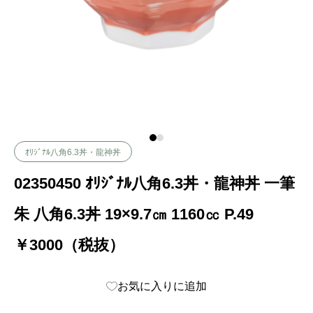
ｵﾘｼﾞﾅﾙ八角6.3丼・龍神丼
02350450 ｵﾘｼﾞﾅﾙ八角6.3丼・龍神丼 一筆
朱 八角6.3丼 19×9.7㎝ 1160㏄ P.49
￥3000（税抜）
お気に入りに追加