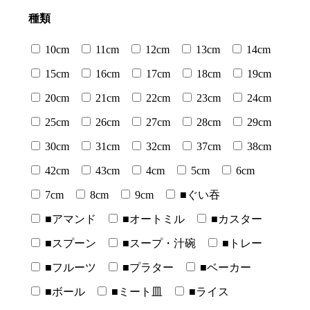
種類
10cm
11cm
12cm
13cm
14cm
15cm
16cm
17cm
18cm
19cm
20cm
21cm
22cm
23cm
24cm
25cm
26cm
27cm
28cm
29cm
30cm
31cm
32cm
37cm
38cm
42cm
43cm
4cm
5cm
6cm
7cm
8cm
9cm
■ぐい吞
■アマンド
■オートミル
■カスター
■スプーン
■スープ・汁碗
■トレー
■フルーツ
■プラター
■ベーカー
■ボール
■ミート皿
■ライス