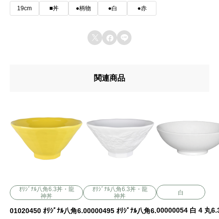
19cm
■丼
●柄物
●白
●赤



関連商品
ｵﾘｼﾞﾅﾙ八角6.3丼・龍
ｵﾘｼﾞﾅﾙ八角6.3丼・龍
白
神丼
神丼
00000054 白 4 丸6
01020450 ｵﾘｼﾞﾅﾙ八角6.
00000495 ｵﾘｼﾞﾅﾙ八角6.