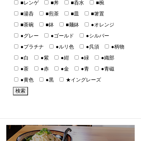
■レンゲ
■丼
■呑水
■椀
■湯呑
■煎茶
■皿
■箸置
■茶碗
■鉢
■麺鉢
●オレンジ
●グレー
●ゴールド
●シルバー
●プラチナ
●ルリ色
●呉須
●柄物
●白
●紫
●紺
●緑
●織部
●茶
●赤
●金
●青
●青磁
●黄色
●黒
★イングレーズ