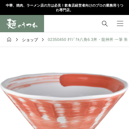
中華、焼肉、ラーメン店の方は必見！飲食店経営者向けのプロの業務用うつ
わ専門店。




02350450 ｵﾘｼﾞﾅﾙ八角6.3丼・龍神丼 一筆 朱 
ショップ