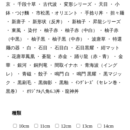
京
・
千段十草
・
古代波
・
変形シリーズ
・
天目
・
小
鉢・つけ麵
・
市松黒・オリエント
・
手捻り丼
・
担々麺
・
新唐子
・
新形状（反丼）
・
新柚子
・
昇龍シリーズ
・
東風
・
染付
・
柚子赤
・
柚子赤（中白）
・
柚子赤
（中黒）
・
柚子黒
・
柚子黒（中赤）
・
波唐草
・
特選
麺の器
・
白
・
石目
・
石目白
・
石目黒耀
・
紺マット
・
花唐草鳳凰
・
蒼龍
・
赤金
・
踊り龍（赤・青）
・
金
華
・
銀河
・
銅判竜
・
間取イナホ
・
青海波（イング
レ）
・
青磁
・
餃子
・
鳴門 白
・
鳴門 黒耀
・
黒マジッ
ク
・
黒刷毛
・
黒御影
・
黒釉
・
ｲﾝｸﾞﾚｰｽﾞ（セレン巻・
黒巻）
・
ｵﾘｼﾞﾅﾙ八角6.3丼・龍神丼
種類
10cm
11cm
12cm
13cm
14cm