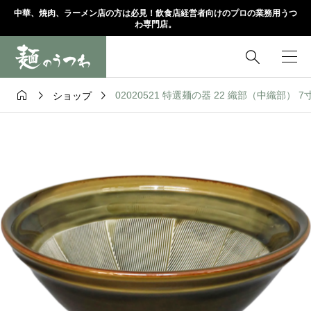
中華、焼肉、ラーメン店の方は必見！飲食店経営者向けのプロの業務用うつ
わ専門店。




02020521 特選麺の器 22 織部（中織部） 7寸
ショップ