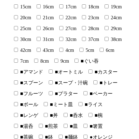
15cm
16cm
17cm
18cm
19cm
20cm
21cm
22cm
23cm
24cm
25cm
26cm
27cm
28cm
29cm
30cm
31cm
32cm
37cm
38cm
42cm
43cm
4cm
5cm
6cm
7cm
8cm
9cm
■ぐい吞
■アマンド
■オートミル
■カスター
■スプーン
■スープ・汁碗
■トレー
■フルーツ
■プラター
■ベーカー
■ボール
■ミート皿
■ライス
■レンゲ
■丼
■呑水
■椀
■湯呑
■煎茶
■皿
■箸置
■茶碗
■鉢
■麺鉢
●オレンジ