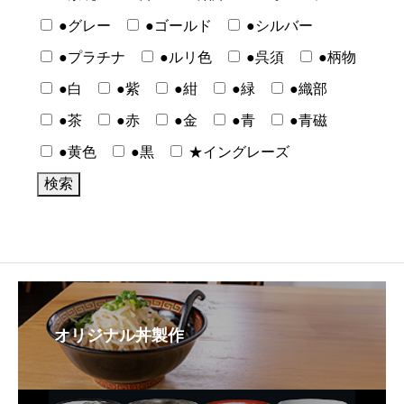
●グレー
●ゴールド
●シルバー
●プラチナ
●ルリ色
●呉須
●柄物
●白
●紫
●紺
●緑
●織部
●茶
●赤
●金
●青
●青磁
●黄色
●黒
★イングレーズ
オリジナル丼製作