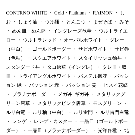
CONTRNO WHITE
・
Gold・Platinum
・
RAIMON
・
し
お
・
しょう油
・
つけ麺
・
とんこつ
・
まぜそば
・
みそ
・
めん皿・めん鉢
・
イングレーズ竜華
・
ウルトライエ
ロー
・
ウルトラレッド
・
オーバルホワイト
・
グレー
（中白）
・
ゴールドボーダー
・
サビホワイト
・
サビ巻
（色釉）
・
スクエアホワイト
・
スタイリッシュ麺丼
・
スタンダード丼
・
タコ唐草（イングレ）
・
タレ皿・取
皿
・
トライアングルホワイト
・
パステル鳳花
・
パッシ
ョン 緑
・
パッション 赤
・
パッション 黄
・
ヒスイ花蝶
・
プラチナボーダー
・
メガ丼･ギガ丼
・
メタリックグ
リーン唐草
・
メタリックピンク唐草
・
モスグリーン
・
ルリ白竜
・
ルリ釉（中白）
・
ルリ雷門
・
ルリ雷門白竜
・
レンゲ
・
レンゲ・カスター
・
一品皿（ゴールドボー
ダー）
・
一品皿（プラチナボーダー）
・
光洋各種
・
北