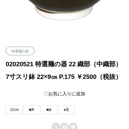
特選麺の器
02020521 特選麺の器 22 織部（中織部）
7寸スリ鉢 22×9㎝ P.175 ￥2500（税抜）
お気に入りに追加
22cm
■丼
■鉢
●茶


