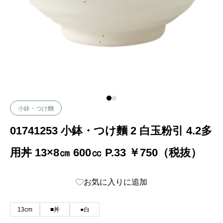
小鉢・つけ麵
01741253 小鉢・つけ麵 2 白玉粉引 4.2多
用丼 13×8㎝ 600㏄ P.33 ￥750（税抜）
お気に入りに追加
13cm
■丼
●白