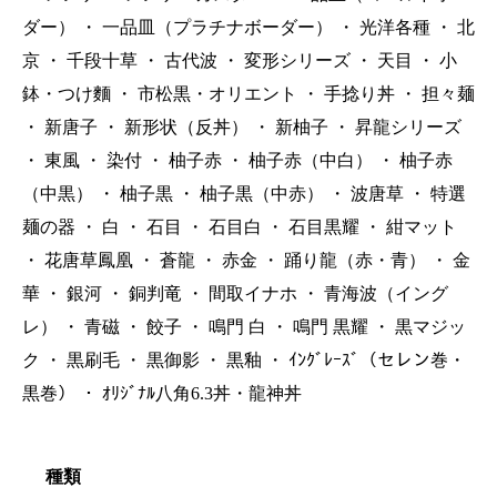
ダー）
・
一品皿（プラチナボーダー）
・
光洋各種
・
北
京
・
千段十草
・
古代波
・
変形シリーズ
・
天目
・
小
鉢・つけ麵
・
市松黒・オリエント
・
手捻り丼
・
担々麺
・
新唐子
・
新形状（反丼）
・
新柚子
・
昇龍シリーズ
・
東風
・
染付
・
柚子赤
・
柚子赤（中白）
・
柚子赤
（中黒）
・
柚子黒
・
柚子黒（中赤）
・
波唐草
・
特選
麺の器
・
白
・
石目
・
石目白
・
石目黒耀
・
紺マット
・
花唐草鳳凰
・
蒼龍
・
赤金
・
踊り龍（赤・青）
・
金
華
・
銀河
・
銅判竜
・
間取イナホ
・
青海波（イング
レ）
・
青磁
・
餃子
・
鳴門 白
・
鳴門 黒耀
・
黒マジッ
ク
・
黒刷毛
・
黒御影
・
黒釉
・
ｲﾝｸﾞﾚｰｽﾞ（セレン巻・
黒巻）
・
ｵﾘｼﾞﾅﾙ八角6.3丼・龍神丼
種類