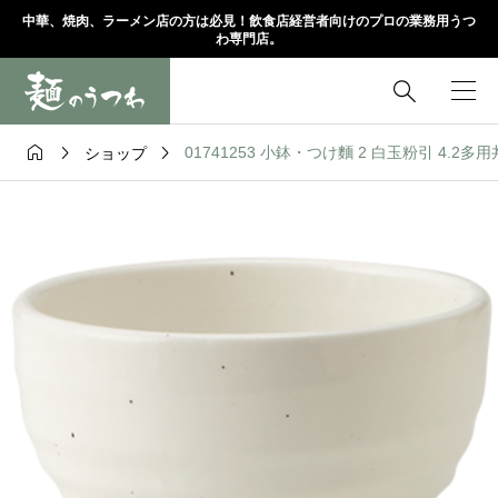
中華、焼肉、ラーメン店の方は必見！飲食店経営者向けのプロの業務用うつ
わ専門店。




01741253 小鉢・つけ麵 2 白玉粉引 4.2多用丼
ショップ