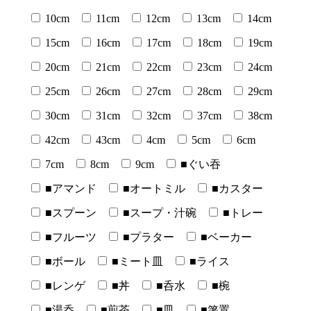
10cm
11cm
12cm
13cm
14cm
15cm
16cm
17cm
18cm
19cm
20cm
21cm
22cm
23cm
24cm
25cm
26cm
27cm
28cm
29cm
30cm
31cm
32cm
37cm
38cm
42cm
43cm
4cm
5cm
6cm
7cm
8cm
9cm
■ぐい吞
■アマンド
■オートミル
■カスター
■スプーン
■スープ・汁碗
■トレー
■フルーツ
■プラター
■ベーカー
■ボール
■ミート皿
■ライス
■レンゲ
■丼
■呑水
■椀
■湯呑
■煎茶
■皿
■箸置