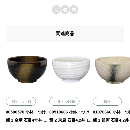



関連商品
小鉢・つけ麵
小鉢・つけ麵
銀河
00500570 小鉢・つけ
00510666 小鉢・つけ
01070666 小鉢・
麵 1 金華 石目4寸丼 12.
麵 2 東風 石目4.2丼 13
麵 1 銀河 石目4.2丼 
2×7.2㎝ 480㏄ P.32 ￥8
×7.5㎝ 590㏄ P.33 ￥95
×7.5㎝ 590㏄ P.32 