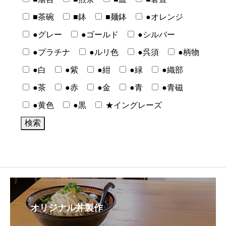
■茶碗
■鉢
■麺鉢
●オレンジ
●グレー
●ゴールド
●シルバー
●プラチナ
●ルリ色
●呉須
●柄物
●白
●紫
●紺
●緑
●織部
●茶
●赤
●金
●青
●青磁
●黄色
●黒
★イングレーズ
オリジナル丼製作