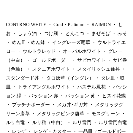
00（税抜）
0（税抜）
0（税抜）
CONTRNO WHITE
・
Gold・Platinum
・
RAIMON
・
し
お
・
しょう油
・
つけ麺
・
とんこつ
・
まぜそば
・
みそ
・
めん皿・めん鉢
・
イングレーズ竜華
・
ウルトライエ
ロー
・
ウルトラレッド
・
オーバルホワイト
・
グレー
（中白）
・
ゴールドボーダー
・
サビホワイト
・
サビ巻
（色釉）
・
スクエアホワイト
・
スタイリッシュ麺丼
・
スタンダード丼
・
タコ唐草（イングレ）
・
タレ皿・取
皿
・
トライアングルホワイト
・
パステル鳳花
・
パッシ
ョン 緑
・
パッション 赤
・
パッション 黄
・
ヒスイ花蝶
・
プラチナボーダー
・
メガ丼･ギガ丼
・
メタリックグ
リーン唐草
・
メタリックピンク唐草
・
モスグリーン
・
ルリ白竜
・
ルリ釉（中白）
・
ルリ雷門
・
ルリ雷門白竜
・
レンゲ
・
レンゲ・カスター
・
一品皿（ゴールドボー