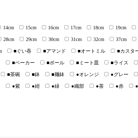
14cm
15cm
16cm
17cm
18cm
19cm
28cm
29cm
30cm
31cm
32cm
37cm
m
■ぐい吞
■アマンド
■オートミル
■カスタ
ー
■ベーカー
■ボール
■ミート皿
■ライス
■茶碗
■鉢
■麺鉢
●オレンジ
●グレー
白
●紫
●紺
●緑
●織部
●茶
●赤