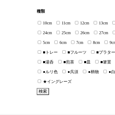
種類
10cm
11cm
12cm
13cm
24cm
25cm
26cm
27cm
5cm
6cm
7cm
8cm
9c
■トレー
■フルーツ
■プラタ
■湯呑
■煎茶
■皿
■箸置
●ルリ色
●呉須
●柄物
●
★イングレーズ