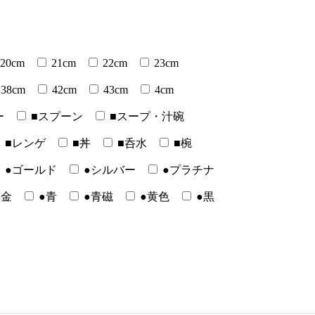
20cm
21cm
22cm
23cm
38cm
42cm
43cm
4cm
ー
■スプーン
■スープ・汁碗
■レンゲ
■丼
■呑水
■椀
●ゴールド
●シルバー
●プラチナ
●金
●青
●青磁
●黄色
●黒