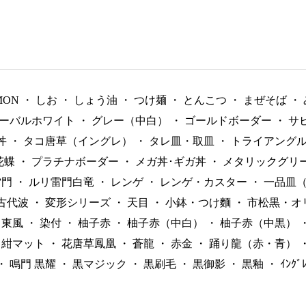
MON
・
しお
・
しょう油
・
つけ麺
・
とんこつ
・
まぜそば
・
ーバルホワイト
・
グレー（中白）
・
ゴールドボーダー
・
サ
丼
・
タコ唐草（イングレ）
・
タレ皿・取皿
・
トライアング
花蝶
・
プラチナボーダー
・
メガ丼･ギガ丼
・
メタリックグリ
雷門
・
ルリ雷門白竜
・
レンゲ
・
レンゲ・カスター
・
一品皿
古代波
・
変形シリーズ
・
天目
・
小鉢・つけ麵
・
市松黒・オ
東風
・
染付
・
柚子赤
・
柚子赤（中白）
・
柚子赤（中黒）
紺マット
・
花唐草鳳凰
・
蒼龍
・
赤金
・
踊り龍（赤・青）
・
鳴門 黒耀
・
黒マジック
・
黒刷毛
・
黒御影
・
黒釉
・
ｲﾝｸ