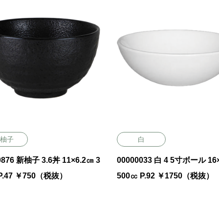
柚子
白
0876 新柚子 3.6丼 11×6.2㎝ 3
00000033 白 4 5寸ボール 16×5.5㎝
P.47 ￥750（税抜）
500㏄ P.92 ￥1750（税抜）