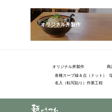
オリジナル丼製作
オリジナル丼製作
商
各種スープ線＆点（ドット）
名入（転写貼り）作業工程