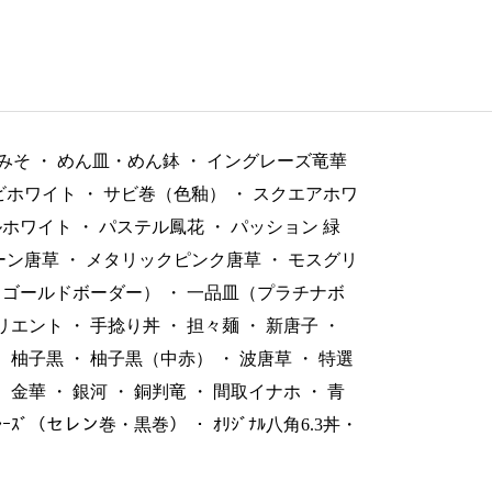
みそ
・
めん皿・めん鉢
・
イングレーズ竜華
ビホワイト
・
サビ巻（色釉）
・
スクエアホワ
ルホワイト
・
パステル鳳花
・
パッション 緑
ーン唐草
・
メタリックピンク唐草
・
モスグリ
（ゴールドボーダー）
・
一品皿（プラチナボ
リエント
・
手捻り丼
・
担々麺
・
新唐子
・
・
柚子黒
・
柚子黒（中赤）
・
波唐草
・
特選
・
金華
・
銀河
・
銅判竜
・
間取イナホ
・
青
ﾞﾚｰｽﾞ（セレン巻・黒巻）
・
ｵﾘｼﾞﾅﾙ八角6.3丼・