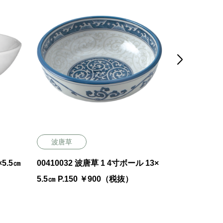

波唐草
白
00410032 波唐草 1 4寸ボール 13×
00000034 白 4 6
5.5㎝ P.150 ￥900（税抜）
㎝ 1200㏄ 