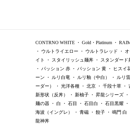
CONTRNO WHITE
・
Gold・Platinum
・
RAI
・
ウルトライエロー
・
ウルトラレッド
・
オ
イト
・
スタイリッシュ麺丼
・
スタンダード
・
パッション 赤
・
パッション 黄
・
ヒスイ
ーン
・
ルリ白竜
・
ルリ釉（中白）
・
ルリ
ーダー）
・
光洋各種
・
北京
・
千段十草
・
新形状（反丼）
・
新柚子
・
昇龍シリーズ
・
麺の器
・
白
・
石目
・
石目白
・
石目黒耀
・
海波（イングレ）
・
青磁
・
餃子
・
鳴門 白
龍神丼