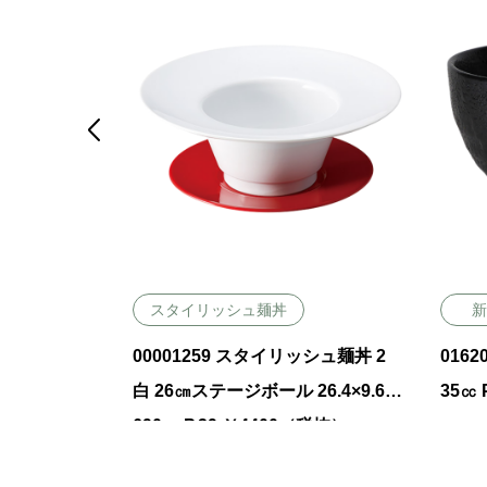

スタイリッシュ麺丼
新
ーズ 白 たまご
00001259 スタイリッシュ麺丼 2
0162
50㏄ P.54
白 26㎝ステージボール 26.4×9.6㎝
35㏄ 
690㏄ P.39 ￥4400（税抜）