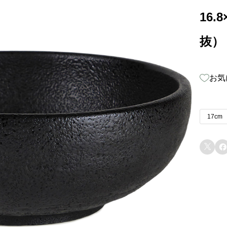
16.
抜）
お気
17cm

