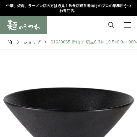
中華、焼肉、ラーメン店の方は必見！飲食店経営者向けのプロの業務用うつ
わ専門店。




01620065 新柚子 切立6.3丼 19.5×6.9㎝ 96
ショップ