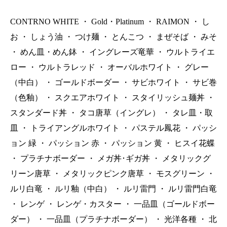
CONTRNO WHITE
・
Gold・Platinum
・
RAIMON
・
し
お
・
しょう油
・
つけ麺
・
とんこつ
・
まぜそば
・
みそ
・
めん皿・めん鉢
・
イングレーズ竜華
・
ウルトライエ
ロー
・
ウルトラレッド
・
オーバルホワイト
・
グレー
（中白）
・
ゴールドボーダー
・
サビホワイト
・
サビ巻
（色釉）
・
スクエアホワイト
・
スタイリッシュ麺丼
・
スタンダード丼
・
タコ唐草（イングレ）
・
タレ皿・取
皿
・
トライアングルホワイト
・
パステル鳳花
・
パッシ
ョン 緑
・
パッション 赤
・
パッション 黄
・
ヒスイ花蝶
・
プラチナボーダー
・
メガ丼･ギガ丼
・
メタリックグ
リーン唐草
・
メタリックピンク唐草
・
モスグリーン
・
ルリ白竜
・
ルリ釉（中白）
・
ルリ雷門
・
ルリ雷門白竜
・
レンゲ
・
レンゲ・カスター
・
一品皿（ゴールドボー
ダー）
・
一品皿（プラチナボーダー）
・
光洋各種
・
北