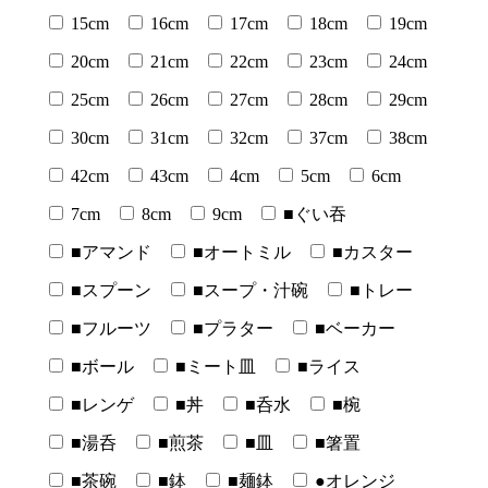
15cm
16cm
17cm
18cm
19cm
20cm
21cm
22cm
23cm
24cm
25cm
26cm
27cm
28cm
29cm
30cm
31cm
32cm
37cm
38cm
42cm
43cm
4cm
5cm
6cm
7cm
8cm
9cm
■ぐい吞
■アマンド
■オートミル
■カスター
■スプーン
■スープ・汁碗
■トレー
■フルーツ
■プラター
■ベーカー
■ボール
■ミート皿
■ライス
■レンゲ
■丼
■呑水
■椀
■湯呑
■煎茶
■皿
■箸置
■茶碗
■鉢
■麺鉢
●オレンジ