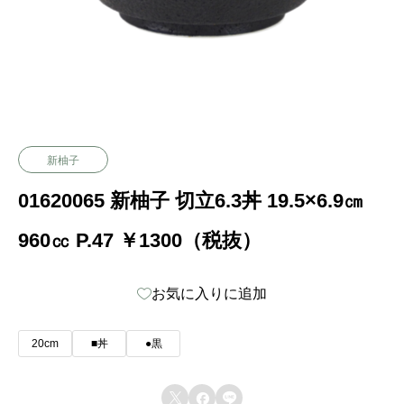
新柚子
01620065 新柚子 切立6.3丼 19.5×6.9㎝
960㏄ P.47 ￥1300（税抜）
お気に入りに追加
20cm
■丼
●黒


