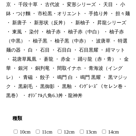
京
・
千段十草
・
古代波
・
変形シリーズ
・
天目
・
小
鉢・つけ麵
・
市松黒・オリエント
・
手捻り丼
・
担々麺
・
新唐子
・
新形状（反丼）
・
新柚子
・
昇龍シリーズ
・
東風
・
染付
・
柚子赤
・
柚子赤（中白）
・
柚子赤
（中黒）
・
柚子黒
・
柚子黒（中赤）
・
波唐草
・
特選
麺の器
・
白
・
石目
・
石目白
・
石目黒耀
・
紺マット
・
花唐草鳳凰
・
蒼龍
・
赤金
・
踊り龍（赤・青）
・
金
華
・
銀河
・
銅判竜
・
間取イナホ
・
青海波（イング
レ）
・
青磁
・
餃子
・
鳴門 白
・
鳴門 黒耀
・
黒マジッ
ク
・
黒刷毛
・
黒御影
・
黒釉
・
ｲﾝｸﾞﾚｰｽﾞ（セレン巻・
黒巻）
・
ｵﾘｼﾞﾅﾙ八角6.3丼・龍神丼
種類
10cm
11cm
12cm
13cm
14cm