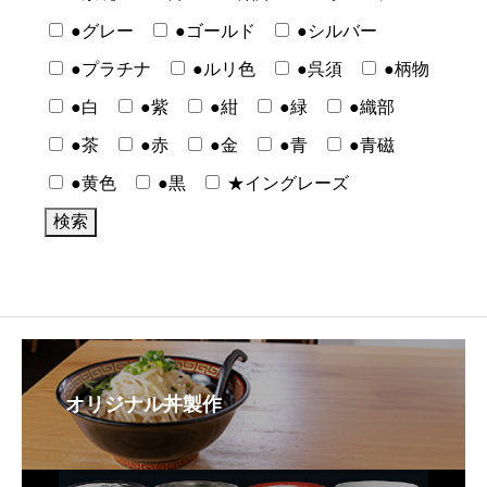
●グレー
●ゴールド
●シルバー
●プラチナ
●ルリ色
●呉須
●柄物
●白
●紫
●紺
●緑
●織部
●茶
●赤
●金
●青
●青磁
●黄色
●黒
★イングレーズ
オリジナル丼製作