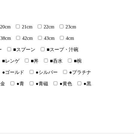
20cm
21cm
22cm
23cm
38cm
42cm
43cm
4cm
ー
■スプーン
■スープ・汁碗
■レンゲ
■丼
■呑水
■椀
●ゴールド
●シルバー
●プラチナ
●金
●青
●青磁
●黄色
●黒