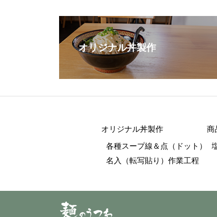
オリジナル丼製作
オリジナル丼製作
商
各種スープ線＆点（ドット）
名入（転写貼り）作業工程