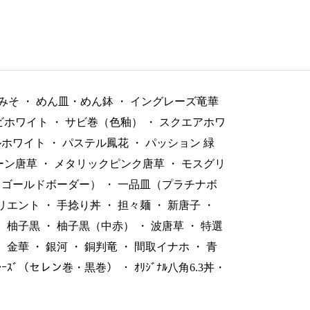
みそ
・
めん皿・めん鉢
・
イングレーズ竜華
ビホワイト
・
サビ巻（色釉）
・
スクエアホワ
ルホワイト
・
パステル鳳花
・
パッション 緑
ーン唐草
・
メタリックピンク唐草
・
モスグリ
（ゴールドボーダー）
・
一品皿（プラチナボ
リエント
・
手捻り丼
・
担々麺
・
新唐子
・
・
柚子黒
・
柚子黒（中赤）
・
波唐草
・
特選
・
金華
・
銀河
・
銅判竜
・
間取イナホ
・
青
ﾞﾚｰｽﾞ（セレン巻・黒巻）
・
ｵﾘｼﾞﾅﾙ八角6.3丼・