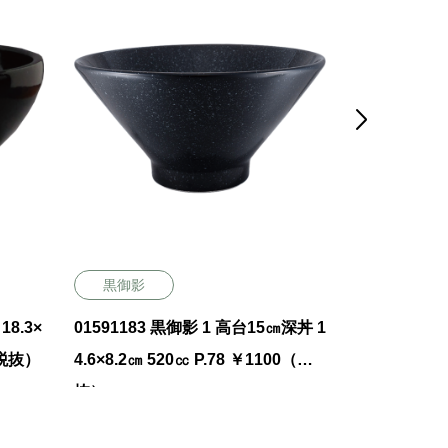

黒御影
黒御影
18.3×
01591183 黒御影 1 高台15㎝深丼 1
01591130
0（税抜）
4.6×8.2㎝ 520㏄ P.78 ￥1100（税
3.7×7.8㎝ 5
抜）
抜）