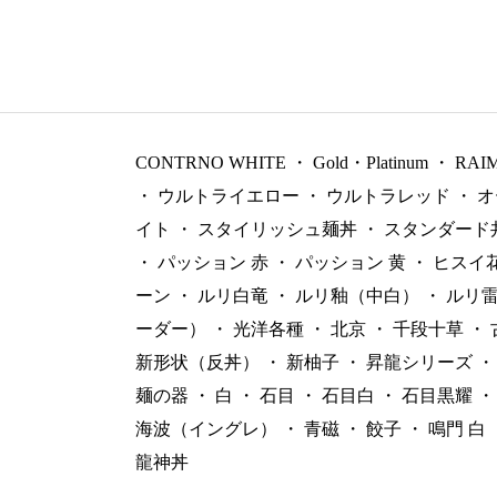
CONTRNO WHITE
・
Gold・Platinum
・
RAI
・
ウルトライエロー
・
ウルトラレッド
・
オ
イト
・
スタイリッシュ麺丼
・
スタンダード
・
パッション 赤
・
パッション 黄
・
ヒスイ
ーン
・
ルリ白竜
・
ルリ釉（中白）
・
ルリ
ーダー）
・
光洋各種
・
北京
・
千段十草
・
新形状（反丼）
・
新柚子
・
昇龍シリーズ
・
麺の器
・
白
・
石目
・
石目白
・
石目黒耀
・
海波（イングレ）
・
青磁
・
餃子
・
鳴門 白
龍神丼