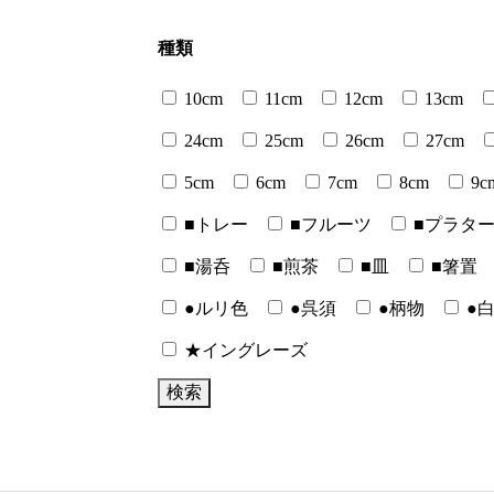
種類
10cm
11cm
12cm
13cm
24cm
25cm
26cm
27cm
5cm
6cm
7cm
8cm
9c
■トレー
■フルーツ
■プラタ
■湯呑
■煎茶
■皿
■箸置
●ルリ色
●呉須
●柄物
●
★イングレーズ