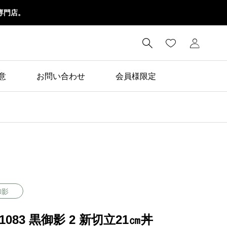
専門店。

意
お問い合わせ
会員様限定
御影
91083 黒御影 2 新切立21㎝丼