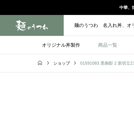
中華、
麺のうつわ 名入れ丼、オ
オリジナル丼製作
商品一覧



01591083 黒御影 2 新切立21
ショップ