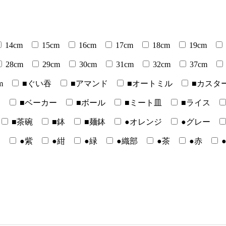
14cm
15cm
16cm
17cm
18cm
19cm
28cm
29cm
30cm
31cm
32cm
37cm
m
■ぐい吞
■アマンド
■オートミル
■カスタ
ー
■ベーカー
■ボール
■ミート皿
■ライス
■茶碗
■鉢
■麺鉢
●オレンジ
●グレー
白
●紫
●紺
●緑
●織部
●茶
●赤