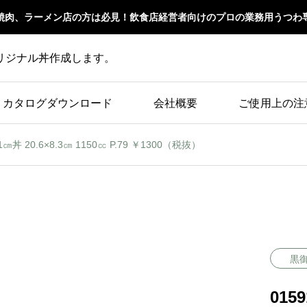
焼肉、ラーメン店の方は必見！飲食店経営者向けのプロの業務用うつわ
リジナル丼作成します。
カタログダウンロード
会社概要
ご使用上の注
㎝丼 20.6×8.3㎝ 1150㏄ P.79 ￥1300（税抜）
黒
015