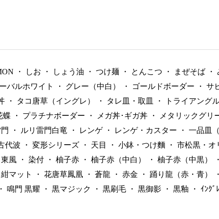
MON
・
しお
・
しょう油
・
つけ麺
・
とんこつ
・
まぜそば
・
ーバルホワイト
・
グレー（中白）
・
ゴールドボーダー
・
サ
丼
・
タコ唐草（イングレ）
・
タレ皿・取皿
・
トライアング
花蝶
・
プラチナボーダー
・
メガ丼･ギガ丼
・
メタリックグリ
雷門
・
ルリ雷門白竜
・
レンゲ
・
レンゲ・カスター
・
一品皿
古代波
・
変形シリーズ
・
天目
・
小鉢・つけ麵
・
市松黒・オ
東風
・
染付
・
柚子赤
・
柚子赤（中白）
・
柚子赤（中黒）
紺マット
・
花唐草鳳凰
・
蒼龍
・
赤金
・
踊り龍（赤・青）
・
鳴門 黒耀
・
黒マジック
・
黒刷毛
・
黒御影
・
黒釉
・
ｲﾝｸ