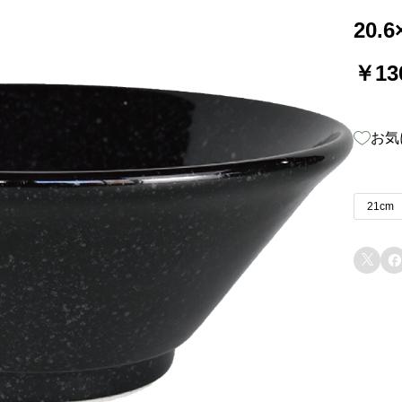
20.6
￥1
お気
21cm

