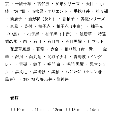
京
・
千段十草
・
古代波
・
変形シリーズ
・
天目
・
小
鉢・つけ麵
・
市松黒・オリエント
・
手捻り丼
・
担々麺
・
新唐子
・
新形状（反丼）
・
新柚子
・
昇龍シリーズ
・
東風
・
染付
・
柚子赤
・
柚子赤（中白）
・
柚子赤
（中黒）
・
柚子黒
・
柚子黒（中赤）
・
波唐草
・
特選
麺の器
・
白
・
石目
・
石目白
・
石目黒耀
・
紺マット
・
花唐草鳳凰
・
蒼龍
・
赤金
・
踊り龍（赤・青）
・
金
華
・
銀河
・
銅判竜
・
間取イナホ
・
青海波（イング
レ）
・
青磁
・
餃子
・
鳴門 白
・
鳴門 黒耀
・
黒マジッ
ク
・
黒刷毛
・
黒御影
・
黒釉
・
ｲﾝｸﾞﾚｰｽﾞ（セレン巻・
黒巻）
・
ｵﾘｼﾞﾅﾙ八角6.3丼・龍神丼
種類
10cm
11cm
12cm
13cm
14cm