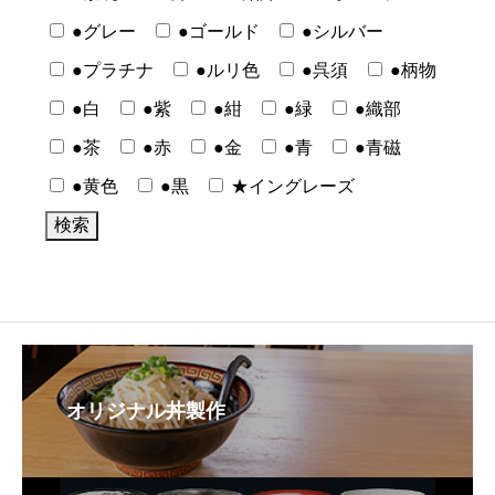
●グレー
●ゴールド
●シルバー
●プラチナ
●ルリ色
●呉須
●柄物
●白
●紫
●紺
●緑
●織部
●茶
●赤
●金
●青
●青磁
●黄色
●黒
★イングレーズ
オリジナル丼製作