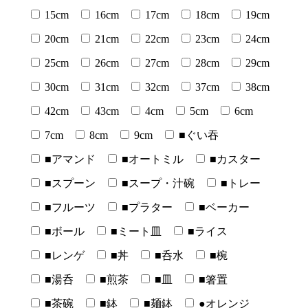
15cm
16cm
17cm
18cm
19cm
20cm
21cm
22cm
23cm
24cm
25cm
26cm
27cm
28cm
29cm
30cm
31cm
32cm
37cm
38cm
42cm
43cm
4cm
5cm
6cm
7cm
8cm
9cm
■ぐい吞
■アマンド
■オートミル
■カスター
■スプーン
■スープ・汁碗
■トレー
■フルーツ
■プラター
■ベーカー
■ボール
■ミート皿
■ライス
■レンゲ
■丼
■呑水
■椀
■湯呑
■煎茶
■皿
■箸置
■茶碗
■鉢
■麺鉢
●オレンジ