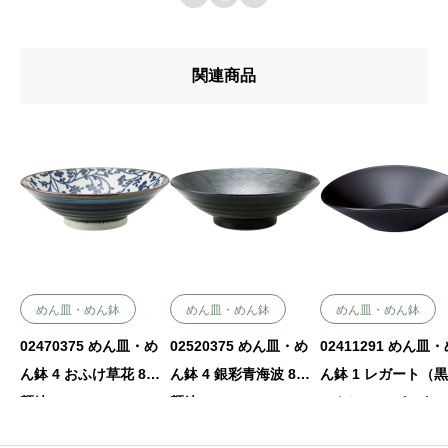
関連商品
めん皿・めん鉢
めん皿・めん鉢
めん皿・めん鉢
02470375 めん皿・め
02520375 めん皿・め
02411291 めん皿
ん鉢 4 おふけ草花 8寸
ん鉢 4 銀彩青海波 8寸
ん鉢 1 レガート（
麺鉢 24.5×7.5㎝ P.37
麺鉢 24.5×7.5㎝ P.37
ット）26㎝パスタ 26
￥2000（税抜）
￥2000（税抜）
×24.5×6.6㎝ P.34 ￥