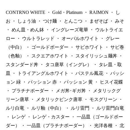
00（税抜）
CONTRNO WHITE
・
Gold・Platinum
・
RAIMON
・
し
お
・
しょう油
・
つけ麺
・
とんこつ
・
まぜそば
・
みそ
・
めん皿・めん鉢
・
イングレーズ竜華
・
ウルトライエ
ロー
・
ウルトラレッド
・
オーバルホワイト
・
グレー
（中白）
・
ゴールドボーダー
・
サビホワイト
・
サビ巻
（色釉）
・
スクエアホワイト
・
スタイリッシュ麺丼
・
スタンダード丼
・
タコ唐草（イングレ）
・
タレ皿・取
皿
・
トライアングルホワイト
・
パステル鳳花
・
パッシ
ョン 緑
・
パッション 赤
・
パッション 黄
・
ヒスイ花蝶
・
プラチナボーダー
・
メガ丼･ギガ丼
・
メタリックグ
リーン唐草
・
メタリックピンク唐草
・
モスグリーン
・
ルリ白竜
・
ルリ釉（中白）
・
ルリ雷門
・
ルリ雷門白竜
・
レンゲ
・
レンゲ・カスター
・
一品皿（ゴールドボー
ダー）
・
一品皿（プラチナボーダー）
・
光洋各種
・
北