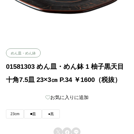
めん皿・めん鉢
01581303 めん皿・めん鉢 1 柚子黒天目
十角7.5皿 23×3㎝ P.34 ￥1600（税抜）
お気に入りに追加
23cm
■皿
●黒


