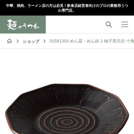
中華、焼肉、ラーメン店の方は必見！飲食店経営者向けのプロの業務用うつ
わ専門店。




01581303 めん皿・めん鉢 1 柚子黒天目 十角7.
ショップ