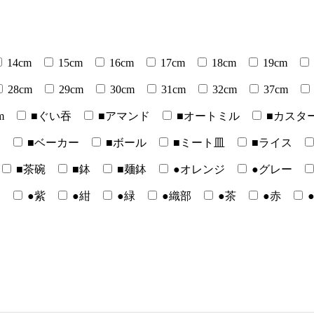
14cm
15cm
16cm
17cm
18cm
19cm
28cm
29cm
30cm
31cm
32cm
37cm
m
■ぐい吞
■アマンド
■オートミル
■カスタ
ー
■ベーカー
■ボール
■ミート皿
■ライス
■茶碗
■鉢
■麺鉢
●オレンジ
●グレー
白
●紫
●紺
●緑
●織部
●茶
●赤