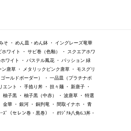
みそ
・
めん皿・めん鉢
・
イングレーズ竜華
ビホワイト
・
サビ巻（色釉）
・
スクエアホワ
ルホワイト
・
パステル鳳花
・
パッション 緑
ーン唐草
・
メタリックピンク唐草
・
モスグリ
（ゴールドボーダー）
・
一品皿（プラチナボ
リエント
・
手捻り丼
・
担々麺
・
新唐子
・
・
柚子黒
・
柚子黒（中赤）
・
波唐草
・
特選
・
金華
・
銀河
・
銅判竜
・
間取イナホ
・
青
ﾞﾚｰｽﾞ（セレン巻・黒巻）
・
ｵﾘｼﾞﾅﾙ八角6.3丼・