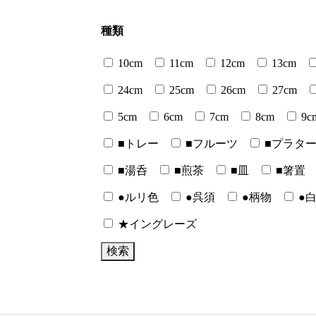
種類
10cm
11cm
12cm
13cm
24cm
25cm
26cm
27cm
5cm
6cm
7cm
8cm
9c
■トレー
■フルーツ
■プラタ
■湯呑
■煎茶
■皿
■箸置
●ルリ色
●呉須
●柄物
●
★イングレーズ