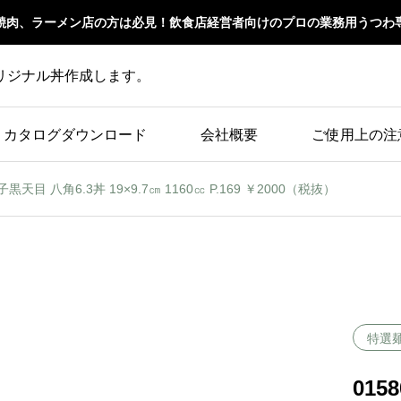
焼肉、ラーメン店の方は必見！飲食店経営者向けのプロの業務用うつわ
リジナル丼作成します。
カタログダウンロード
会社概要
ご使用上の注
子黒天目 八角6.3丼 19×9.7㎝ 1160㏄ P.169 ￥2000（税抜）
特選
015