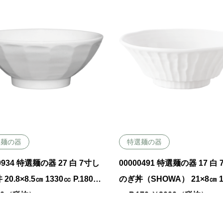
選麺の器
特選麺の器
0934 特選麺の器 27 白 7寸し
00000491 特選麺の器 17 白
20.8×8.5㎝ 1330㏄ P.180
のぎ丼（SHOWA） 21×8㎝ 1
00（税抜）
㏄ P.170 ￥2000（税抜）