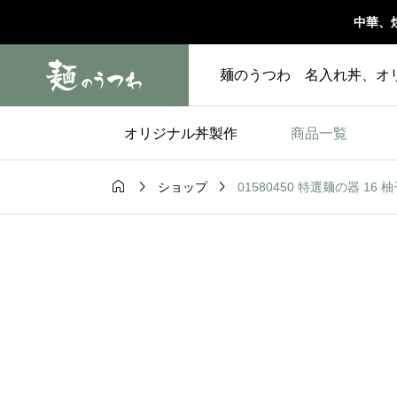
中華、
麺のうつわ 名入れ丼、オ
オリジナル丼製作
商品一覧



01580450 特選麺の器 16 柚
ショップ