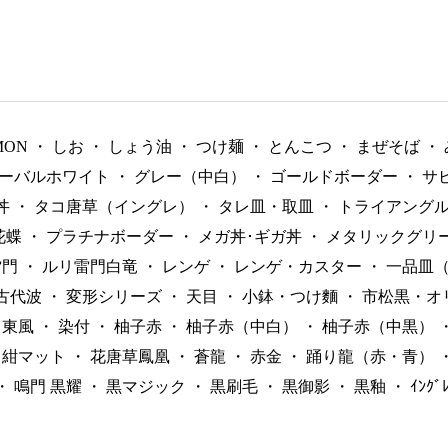
MON
・
しお
・
しょう油
・
つけ麺
・
とんこつ
・
まぜそば
・
ーバルホワイト
・
グレー（中白）
・
ゴールドボーダー
・
サ
丼
・
タコ唐草（イングレ）
・
タレ皿・取皿
・
トライアング
花蝶
・
プラチナボーダー
・
メガ丼･ギガ丼
・
メタリックグリ
雷門
・
ルリ雷門白竜
・
レンゲ
・
レンゲ・カスター
・
一品皿
古代波
・
変形シリーズ
・
天目
・
小鉢・つけ麵
・
市松黒・オ
東風
・
染付
・
柚子赤
・
柚子赤（中白）
・
柚子赤（中黒）
紺マット
・
花唐草鳳凰
・
蒼龍
・
赤金
・
踊り龍（赤・青）
・
鳴門 黒耀
・
黒マジック
・
黒刷毛
・
黒御影
・
黒釉
・
ｲﾝｸ