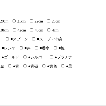
20cm
21cm
22cm
23cm
38cm
42cm
43cm
4cm
ー
■スプーン
■スープ・汁碗
■レンゲ
■丼
■呑水
■椀
●ゴールド
●シルバー
●プラチナ
●金
●青
●青磁
●黄色
●黒