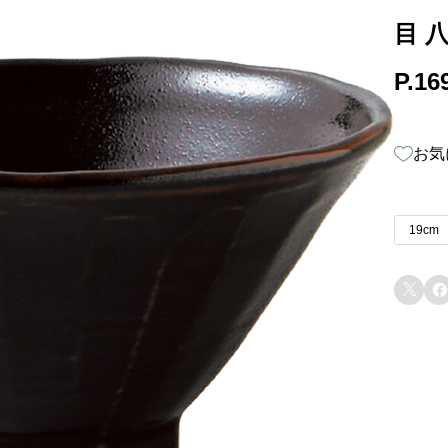
目 八
P.1
お気
19cm

