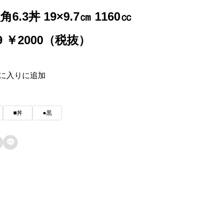
角6.3丼 19×9.7㎝ 1160㏄
69 ￥2000（税抜）
に入りに追加
■丼
●黒
