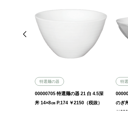

特選麺の器
特
15 白 7寸四
00000705 特選麺の器 21 白 4.5深
0000
50㏄ P.168
丼 14×8㎝ P.174 ￥2150（税抜）
のぎ丼 
￥29