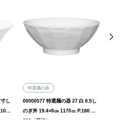

特選麺の器
特選麺の器
 7寸し
00000577 特選麺の器 27 白 6.5し
00000287
100
のぎ丼 19.4×8㎝ 1170㏄ P.180 ￥2
ーメン丼 24.4
200（税抜）
￥3700（税