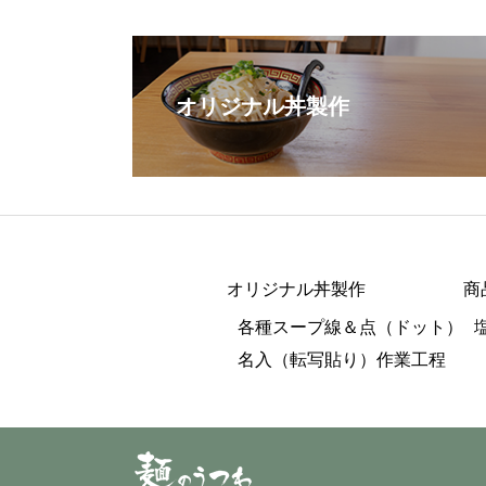
オリジナル丼製作
オリジナル丼製作
商
各種スープ線＆点（ドット）
名入（転写貼り）作業工程