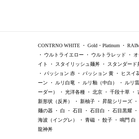
CONTRNO WHITE
・
Gold・Platinum
・
RAI
・
ウルトライエロー
・
ウルトラレッド
・
オ
イト
・
スタイリッシュ麺丼
・
スタンダード
・
パッション 赤
・
パッション 黄
・
ヒスイ
ーン
・
ルリ白竜
・
ルリ釉（中白）
・
ルリ
ーダー）
・
光洋各種
・
北京
・
千段十草
・
新形状（反丼）
・
新柚子
・
昇龍シリーズ
・
麺の器
・
白
・
石目
・
石目白
・
石目黒耀
・
海波（イングレ）
・
青磁
・
餃子
・
鳴門 白
龍神丼