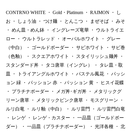
CONTRNO WHITE
・
Gold・Platinum
・
RAIMON
・
し
お
・
しょう油
・
つけ麺
・
とんこつ
・
まぜそば
・
みそ
・
めん皿・めん鉢
・
イングレーズ竜華
・
ウルトライエ
ロー
・
ウルトラレッド
・
オーバルホワイト
・
グレー
（中白）
・
ゴールドボーダー
・
サビホワイト
・
サビ巻
（色釉）
・
スクエアホワイト
・
スタイリッシュ麺丼
・
スタンダード丼
・
タコ唐草（イングレ）
・
タレ皿・取
皿
・
トライアングルホワイト
・
パステル鳳花
・
パッシ
ョン 緑
・
パッション 赤
・
パッション 黄
・
ヒスイ花蝶
・
プラチナボーダー
・
メガ丼･ギガ丼
・
メタリックグ
リーン唐草
・
メタリックピンク唐草
・
モスグリーン
・
ルリ白竜
・
ルリ釉（中白）
・
ルリ雷門
・
ルリ雷門白竜
・
レンゲ
・
レンゲ・カスター
・
一品皿（ゴールドボー
ダー）
・
一品皿（プラチナボーダー）
・
光洋各種
・
北