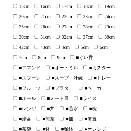
15cm
16cm
17cm
18cm
19cm
20cm
21cm
22cm
23cm
24cm
25cm
26cm
27cm
28cm
29cm
30cm
31cm
32cm
37cm
38cm
42cm
43cm
4cm
5cm
6cm
7cm
8cm
9cm
■ぐい吞
■アマンド
■オートミル
■カスター
■スプーン
■スープ・汁碗
■トレー
■フルーツ
■プラター
■ベーカー
■ボール
■ミート皿
■ライス
■レンゲ
■丼
■呑水
■椀
■湯呑
■煎茶
■皿
■箸置
■茶碗
■鉢
■麺鉢
●オレンジ