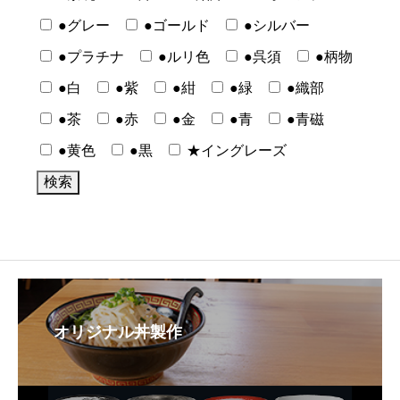
●グレー
●ゴールド
●シルバー
●プラチナ
●ルリ色
●呉須
●柄物
●白
●紫
●紺
●緑
●織部
●茶
●赤
●金
●青
●青磁
●黄色
●黒
★イングレーズ
オリジナル丼製作