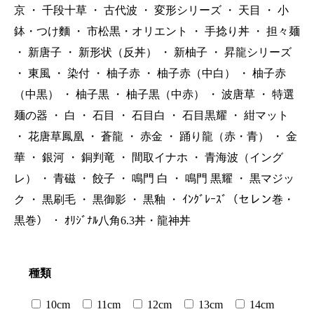
京
・
千段十草
・
古代波
・
変形シリーズ
・
天目
・
小
鉢・つけ麵
・
市松黒・オリエント
・
手捻り丼
・
担々麺
・
新唐子
・
新形状（反丼）
・
新柚子
・
昇龍シリーズ
・
東風
・
染付
・
柚子赤
・
柚子赤（中白）
・
柚子赤
（中黒）
・
柚子黒
・
柚子黒（中赤）
・
波唐草
・
特選
麺の器
・
白
・
石目
・
石目白
・
石目黒耀
・
紺マット
・
花唐草鳳凰
・
蒼龍
・
赤金
・
踊り龍（赤・青）
・
金
華
・
銀河
・
銅判竜
・
間取イナホ
・
青海波（イング
レ）
・
青磁
・
餃子
・
鳴門 白
・
鳴門 黒耀
・
黒マジッ
ク
・
黒刷毛
・
黒御影
・
黒釉
・
ｲﾝｸﾞﾚｰｽﾞ（セレン巻・
黒巻）
・
ｵﾘｼﾞﾅﾙ八角6.3丼・龍神丼
種類
10cm
11cm
12cm
13cm
14cm