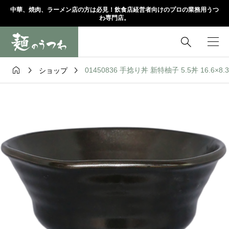
中華、焼肉、ラーメン店の方は必見！飲食店経営者向けのプロの業務用うつ
わ専門店。




01450836 手捻り丼 新特柚子 5.5丼 16.6×8.
ショップ