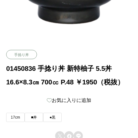
手捻り丼
01450836 手捻り丼 新特柚子 5.5丼
16.6×8.3㎝ 700㏄ P.48 ￥1950（税抜）
お気に入りに追加
17cm
■丼
●黒


