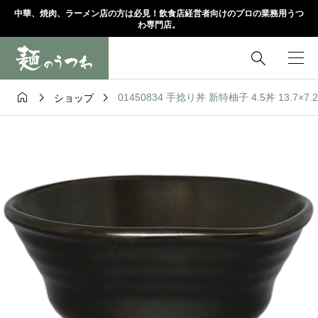
中華、焼肉、ラーメン店の方は必見！飲食店経営者向けのプロの業務用うつ
わ専門店。




01450834 手捻り丼 新特柚子 4.5丼 13.7×7.
ショップ