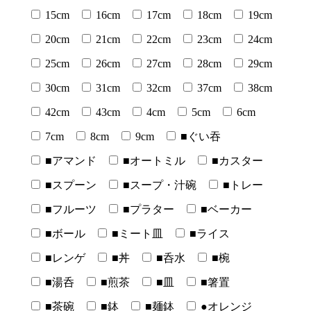
15cm
16cm
17cm
18cm
19cm
20cm
21cm
22cm
23cm
24cm
25cm
26cm
27cm
28cm
29cm
30cm
31cm
32cm
37cm
38cm
42cm
43cm
4cm
5cm
6cm
7cm
8cm
9cm
■ぐい吞
■アマンド
■オートミル
■カスター
■スプーン
■スープ・汁碗
■トレー
■フルーツ
■プラター
■ベーカー
■ボール
■ミート皿
■ライス
■レンゲ
■丼
■呑水
■椀
■湯呑
■煎茶
■皿
■箸置
■茶碗
■鉢
■麺鉢
●オレンジ