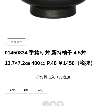
手捻り丼
01450834 手捻り丼 新特柚子 4.5丼
13.7×7.2㎝ 400㏄ P.48 ￥1450（税抜）
お気に入りに追加
14cm
■丼
●黒


