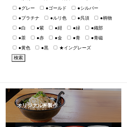
●グレー
●ゴールド
●シルバー
●プラチナ
●ルリ色
●呉須
●柄物
●白
●紫
●紺
●緑
●織部
●茶
●赤
●金
●青
●青磁
●黄色
●黒
★イングレーズ
オリジナル丼製作