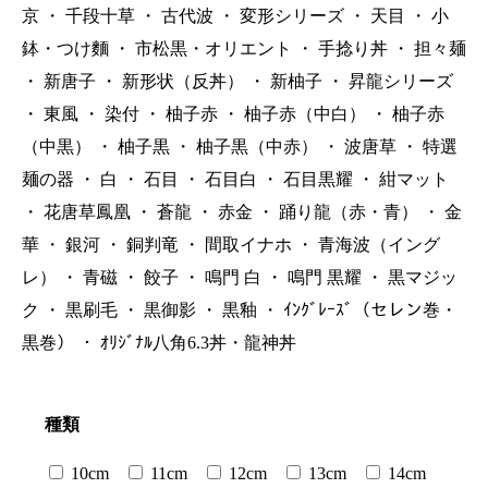
京
・
千段十草
・
古代波
・
変形シリーズ
・
天目
・
小
鉢・つけ麵
・
市松黒・オリエント
・
手捻り丼
・
担々麺
・
新唐子
・
新形状（反丼）
・
新柚子
・
昇龍シリーズ
・
東風
・
染付
・
柚子赤
・
柚子赤（中白）
・
柚子赤
（中黒）
・
柚子黒
・
柚子黒（中赤）
・
波唐草
・
特選
麺の器
・
白
・
石目
・
石目白
・
石目黒耀
・
紺マット
・
花唐草鳳凰
・
蒼龍
・
赤金
・
踊り龍（赤・青）
・
金
華
・
銀河
・
銅判竜
・
間取イナホ
・
青海波（イング
レ）
・
青磁
・
餃子
・
鳴門 白
・
鳴門 黒耀
・
黒マジッ
ク
・
黒刷毛
・
黒御影
・
黒釉
・
ｲﾝｸﾞﾚｰｽﾞ（セレン巻・
黒巻）
・
ｵﾘｼﾞﾅﾙ八角6.3丼・龍神丼
種類
10cm
11cm
12cm
13cm
14cm