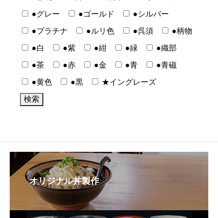
●グレー
●ゴールド
●シルバー
●プラチナ
●ルリ色
●呉須
●柄物
●白
●紫
●紺
●緑
●織部
●茶
●赤
●金
●青
●青磁
●黄色
●黒
★イングレーズ
オリジナル丼製作