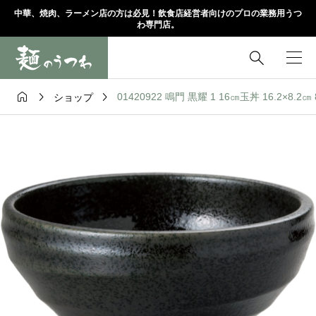
中華、焼肉、ラーメン店の方は必見！飲食店経営者向けのプロの業務用うつ
わ専門店。




01420922 鳴門 黒耀 1 16㎝玉丼 16.2×8.2㎝
ショップ