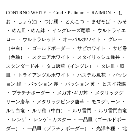
CONTRNO WHITE
・
Gold・Platinum
・
RAIMON
・
し
お
・
しょう油
・
つけ麺
・
とんこつ
・
まぜそば
・
みそ
・
めん皿・めん鉢
・
イングレーズ竜華
・
ウルトライエ
ロー
・
ウルトラレッド
・
オーバルホワイト
・
グレー
（中白）
・
ゴールドボーダー
・
サビホワイト
・
サビ巻
（色釉）
・
スクエアホワイト
・
スタイリッシュ麺丼
・
スタンダード丼
・
タコ唐草（イングレ）
・
タレ皿・取
皿
・
トライアングルホワイト
・
パステル鳳花
・
パッシ
ョン 緑
・
パッション 赤
・
パッション 黄
・
ヒスイ花蝶
・
プラチナボーダー
・
メガ丼･ギガ丼
・
メタリックグ
リーン唐草
・
メタリックピンク唐草
・
モスグリーン
・
ルリ白竜
・
ルリ釉（中白）
・
ルリ雷門
・
ルリ雷門白竜
・
レンゲ
・
レンゲ・カスター
・
一品皿（ゴールドボー
ダー）
・
一品皿（プラチナボーダー）
・
光洋各種
・
北