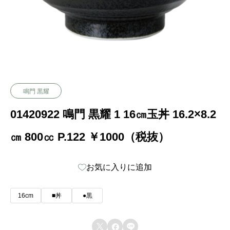
鳴門 黒耀
01420922 鳴門 黒耀 1 16㎝玉丼 16.2×8.2
㎝ 800㏄ P.122 ￥1000（税抜）
お気に入りに追加
16cm
■丼
●黒


