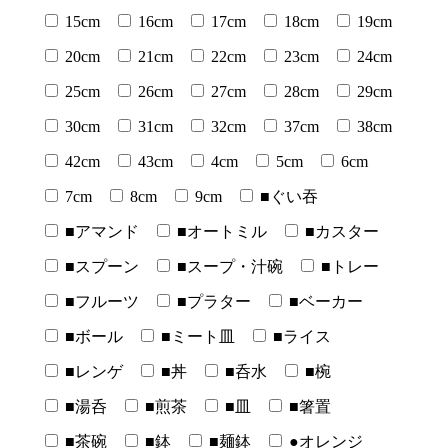
15cm
16cm
17cm
18cm
19cm
20cm
21cm
22cm
23cm
24cm
25cm
26cm
27cm
28cm
29cm
30cm
31cm
32cm
37cm
38cm
42cm
43cm
4cm
5cm
6cm
7cm
8cm
9cm
■ぐい吞
■アマンド
■オートミル
■カスター
■スプーン
■スープ・汁碗
■トレー
■フルーツ
■プラター
■ベーカー
■ボール
■ミート皿
■ライス
■レンゲ
■丼
■呑水
■椀
■湯呑
■煎茶
■皿
■箸置
■茶碗
■鉢
■麺鉢
●オレンジ