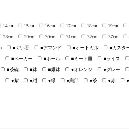
14cm
15cm
16cm
17cm
18cm
19cm
28cm
29cm
30cm
31cm
32cm
37cm
m
■ぐい吞
■アマンド
■オートミル
■カスタ
ー
■ベーカー
■ボール
■ミート皿
■ライス
■茶碗
■鉢
■麺鉢
●オレンジ
●グレー
白
●紫
●紺
●緑
●織部
●茶
●赤