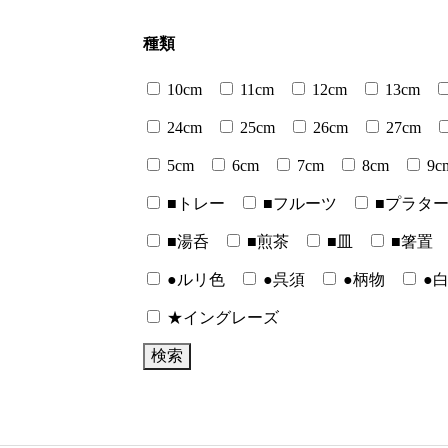
種類
10cm
11cm
12cm
13cm
24cm
25cm
26cm
27cm
5cm
6cm
7cm
8cm
9c
■トレー
■フルーツ
■プラタ
■湯呑
■煎茶
■皿
■箸置
●ルリ色
●呉須
●柄物
●
★イングレーズ