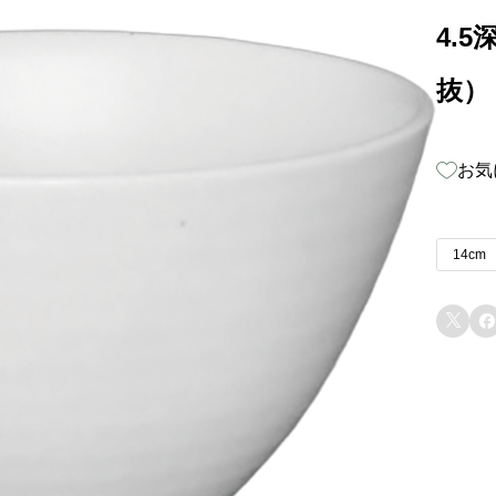
4.5
抜）
お気
14cm

