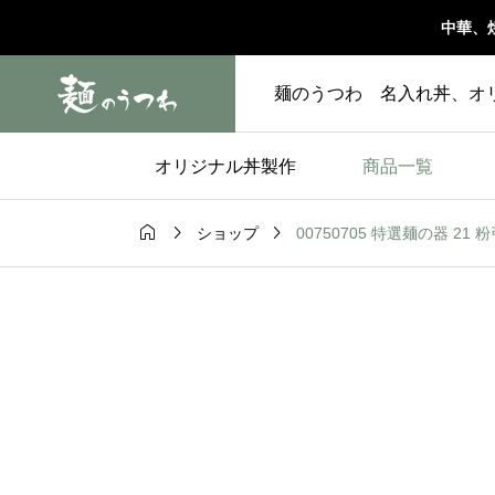
中華、
麺のうつわ 名入れ丼、オ
オリジナル丼製作
商品一覧



00750705 特選麺の器 21 粉
ショップ