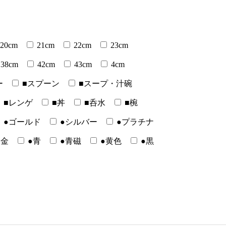
20cm
21cm
22cm
23cm
38cm
42cm
43cm
4cm
ー
■スプーン
■スープ・汁碗
■レンゲ
■丼
■呑水
■椀
●ゴールド
●シルバー
●プラチナ
●金
●青
●青磁
●黄色
●黒