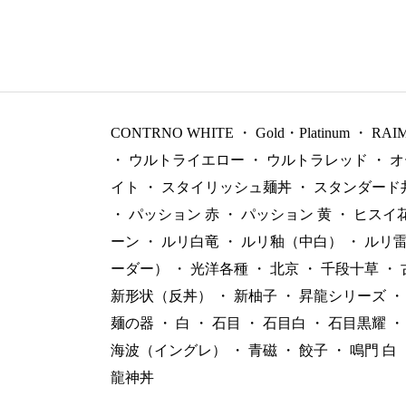
CONTRNO WHITE
・
Gold・Platinum
・
RAI
・
ウルトライエロー
・
ウルトラレッド
・
オ
イト
・
スタイリッシュ麺丼
・
スタンダード
・
パッション 赤
・
パッション 黄
・
ヒスイ
ーン
・
ルリ白竜
・
ルリ釉（中白）
・
ルリ
ーダー）
・
光洋各種
・
北京
・
千段十草
・
新形状（反丼）
・
新柚子
・
昇龍シリーズ
・
麺の器
・
白
・
石目
・
石目白
・
石目黒耀
・
海波（イングレ）
・
青磁
・
餃子
・
鳴門 白
龍神丼