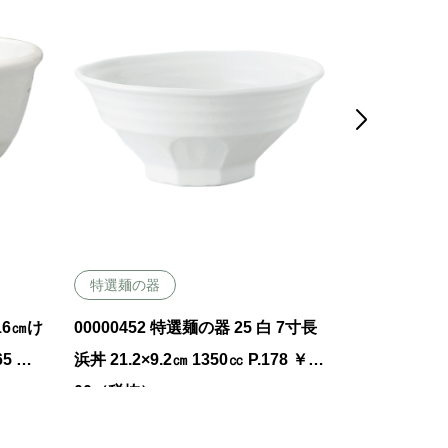

特選麺の器
特選麺の器
 16㎝け
00000452 特選麺の器 25 白 7寸長
00001147
65 ￥1
浜丼 21.2×9.2㎝ 1350㏄ P.178 ￥22
ズボールM 20×
00（税抜）
￥2300（税