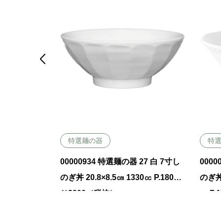

特選麺の器
特
12 白 19㎝け
00000934 特選麺の器 27 白 7寸し
0000
0㏄ P.165
のぎ丼 20.8×8.5㎝ 1330㏄ P.180
のぎ丼
￥2900（税抜）
㏄ P.