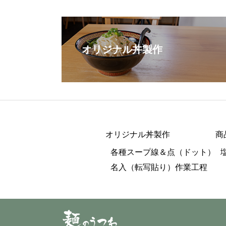
オリジナル丼製作
オリジナル丼製作
商
各種スープ線＆点（ドット）
名入（転写貼り）作業工程