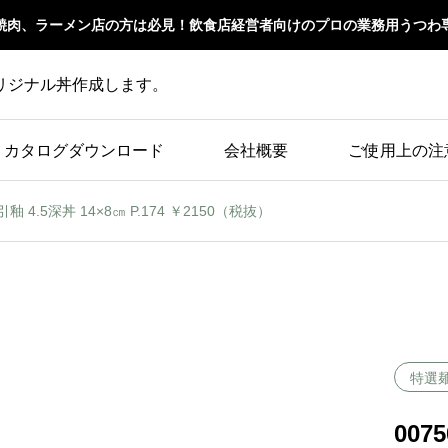
焼肉、ラーメン店の方は必見！飲食店経営者向けのプロの業務用うつわ
リジナル丼作成します。
カタログダウンロード
会社概要
ご使用上の注
引釉 4.5深丼 14×8㎝ P.174 ￥2150（税抜）
特選
007