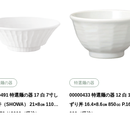
選麺の器
特選麺の器
0491 特選麺の器 17 白 7寸し
00000433 特選麺の器 12 白
（SHOWA） 21×8㎝ 1100
ずり丼 16.4×8.6㎝ 850㏄ P.1
170 ￥2000（税抜）
000（税抜）