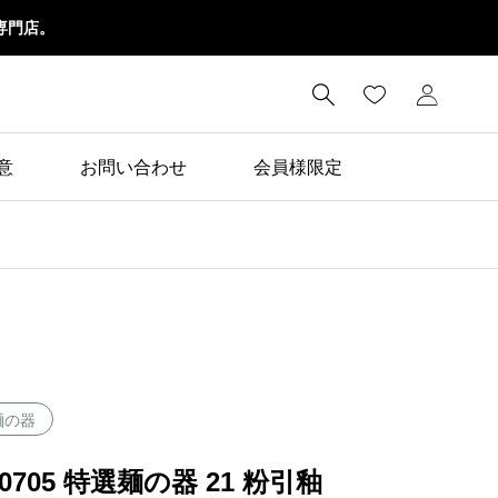
専門店。

意
お問い合わせ
会員様限定
麺の器
50705 特選麺の器 21 粉引釉