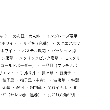
みそ
・
めん皿・めん鉢
・
イングレーズ竜華
ビホワイト
・
サビ巻（色釉）
・
スクエアホワ
ルホワイト
・
パステル鳳花
・
パッション 緑
ーン唐草
・
メタリックピンク唐草
・
モスグリ
（ゴールドボーダー）
・
一品皿（プラチナボ
リエント
・
手捻り丼
・
担々麺
・
新唐子
・
・
柚子黒
・
柚子黒（中赤）
・
波唐草
・
特選
・
金華
・
銀河
・
銅判竜
・
間取イナホ
・
青
ﾞﾚｰｽﾞ（セレン巻・黒巻）
・
ｵﾘｼﾞﾅﾙ八角6.3丼・