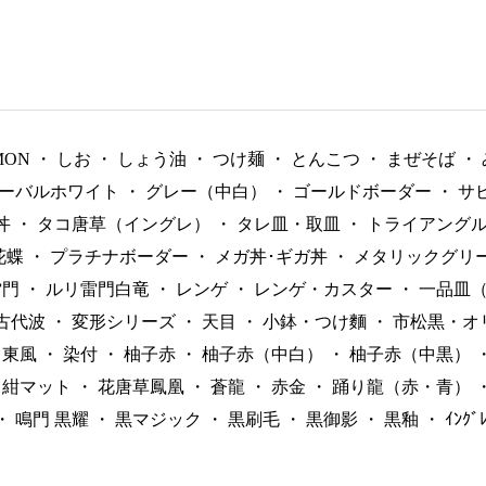
MON
・
しお
・
しょう油
・
つけ麺
・
とんこつ
・
まぜそば
・
ーバルホワイト
・
グレー（中白）
・
ゴールドボーダー
・
サ
丼
・
タコ唐草（イングレ）
・
タレ皿・取皿
・
トライアング
花蝶
・
プラチナボーダー
・
メガ丼･ギガ丼
・
メタリックグリ
雷門
・
ルリ雷門白竜
・
レンゲ
・
レンゲ・カスター
・
一品皿
古代波
・
変形シリーズ
・
天目
・
小鉢・つけ麵
・
市松黒・オ
東風
・
染付
・
柚子赤
・
柚子赤（中白）
・
柚子赤（中黒）
紺マット
・
花唐草鳳凰
・
蒼龍
・
赤金
・
踊り龍（赤・青）
・
鳴門 黒耀
・
黒マジック
・
黒刷毛
・
黒御影
・
黒釉
・
ｲﾝｸ