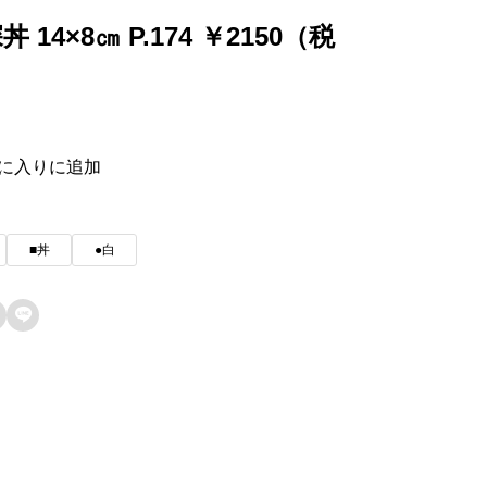
深丼 14×8㎝ P.174 ￥2150（税
に入りに追加
■丼
●白
