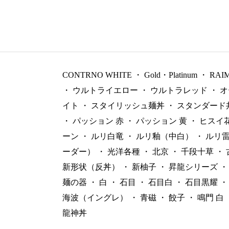
CONTRNO WHITE
・
Gold・Platinum
・
RAI
・
ウルトライエロー
・
ウルトラレッド
・
オ
イト
・
スタイリッシュ麺丼
・
スタンダード
・
パッション 赤
・
パッション 黄
・
ヒスイ
ーン
・
ルリ白竜
・
ルリ釉（中白）
・
ルリ
ーダー）
・
光洋各種
・
北京
・
千段十草
・
新形状（反丼）
・
新柚子
・
昇龍シリーズ
・
麺の器
・
白
・
石目
・
石目白
・
石目黒耀
・
海波（イングレ）
・
青磁
・
餃子
・
鳴門 白
龍神丼