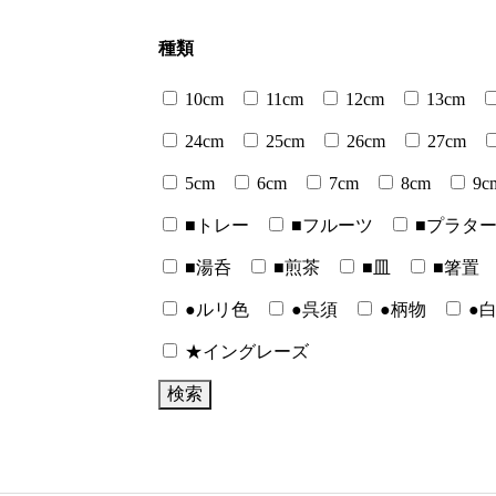
種類
10cm
11cm
12cm
13cm
24cm
25cm
26cm
27cm
5cm
6cm
7cm
8cm
9c
■トレー
■フルーツ
■プラタ
■湯呑
■煎茶
■皿
■箸置
●ルリ色
●呉須
●柄物
●
★イングレーズ