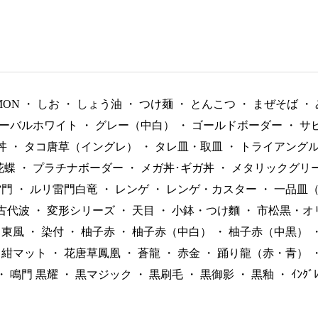
MON
・
しお
・
しょう油
・
つけ麺
・
とんこつ
・
まぜそば
・
ーバルホワイト
・
グレー（中白）
・
ゴールドボーダー
・
サ
丼
・
タコ唐草（イングレ）
・
タレ皿・取皿
・
トライアング
花蝶
・
プラチナボーダー
・
メガ丼･ギガ丼
・
メタリックグリ
雷門
・
ルリ雷門白竜
・
レンゲ
・
レンゲ・カスター
・
一品皿
古代波
・
変形シリーズ
・
天目
・
小鉢・つけ麵
・
市松黒・オ
東風
・
染付
・
柚子赤
・
柚子赤（中白）
・
柚子赤（中黒）
紺マット
・
花唐草鳳凰
・
蒼龍
・
赤金
・
踊り龍（赤・青）
・
鳴門 黒耀
・
黒マジック
・
黒刷毛
・
黒御影
・
黒釉
・
ｲﾝｸ