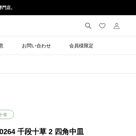
専門店。

意
お問い合わせ
会員様限定
十草
20264 千段十草 2 四角中皿