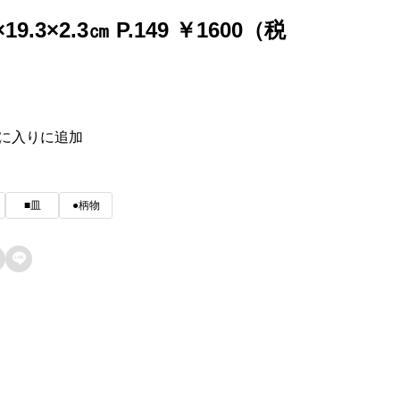
×19.3×2.3㎝ P.149 ￥1600（税
に入りに追加
■皿
●柄物
