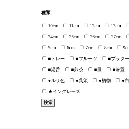
種類
10cm
11cm
12cm
13cm
24cm
25cm
26cm
27cm
5cm
6cm
7cm
8cm
9c
■トレー
■フルーツ
■プラタ
■湯呑
■煎茶
■皿
■箸置
●ルリ色
●呉須
●柄物
●
★イングレーズ