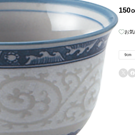
150
お気
9cm

