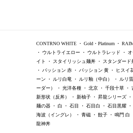
CONTRNO WHITE
・
Gold・Platinum
・
RAI
・
ウルトライエロー
・
ウルトラレッド
・
オ
イト
・
スタイリッシュ麺丼
・
スタンダード
・
パッション 赤
・
パッション 黄
・
ヒスイ
ーン
・
ルリ白竜
・
ルリ釉（中白）
・
ルリ
ーダー）
・
光洋各種
・
北京
・
千段十草
・
新形状（反丼）
・
新柚子
・
昇龍シリーズ
・
麺の器
・
白
・
石目
・
石目白
・
石目黒耀
・
海波（イングレ）
・
青磁
・
餃子
・
鳴門 白
龍神丼