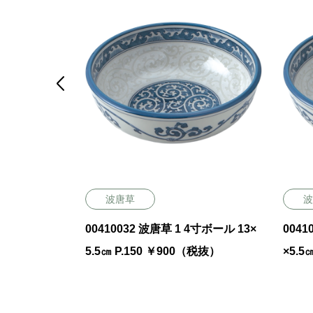

波唐草
波
5㎝ P.
00410032 波唐草 1 4寸ボール 13×
00410
5.5㎝ P.150 ￥900（税抜）
×5.5