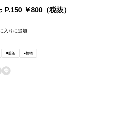
㏄ P.150 ￥800（税抜）
に入りに追加
■煎茶
●柄物
