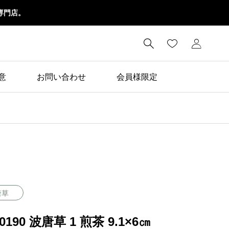
専門店。

意
お問い合わせ
会員様限定
唐草
10190 波唐草 1 煎茶 9.1×6㎝