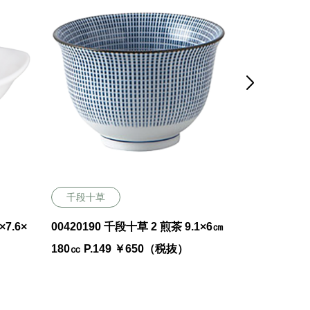

千段十草
波唐草
×7.6×
00420190 千段十草 2 煎茶 9.1×6㎝
00410015 波
180㏄ P.149 ￥650（税抜）
cm P.151