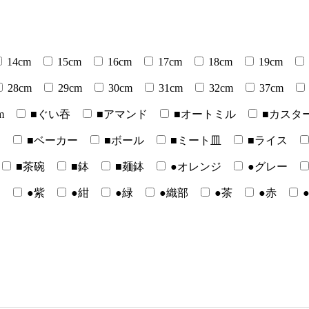
14cm
15cm
16cm
17cm
18cm
19cm
28cm
29cm
30cm
31cm
32cm
37cm
m
■ぐい吞
■アマンド
■オートミル
■カスタ
ー
■ベーカー
■ボール
■ミート皿
■ライス
■茶碗
■鉢
■麺鉢
●オレンジ
●グレー
白
●紫
●紺
●緑
●織部
●茶
●赤