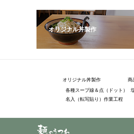
オリジナル丼製作
オリジナル丼製作
商
各種スープ線＆点（ドット）
名入（転写貼り）作業工程