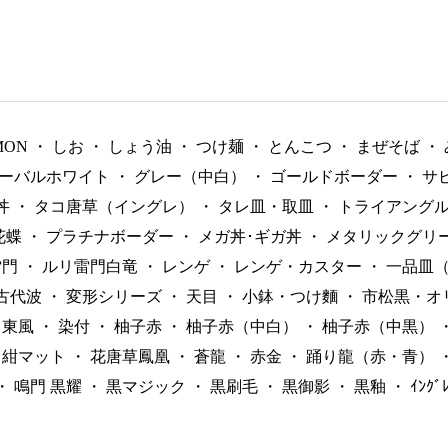
MON
・
しお
・
しょう油
・
つけ麺
・
とんこつ
・
まぜそば
・
ーバルホワイト
・
グレー（中白）
・
ゴールドボーダー
・
サ
丼
・
タコ唐草（イングレ）
・
タレ皿・取皿
・
トライアング
花蝶
・
プラチナボーダー
・
メガ丼･ギガ丼
・
メタリックグリ
雷門
・
ルリ雷門白竜
・
レンゲ
・
レンゲ・カスター
・
一品皿
古代波
・
変形シリーズ
・
天目
・
小鉢・つけ麵
・
市松黒・オ
東風
・
染付
・
柚子赤
・
柚子赤（中白）
・
柚子赤（中黒）
紺マット
・
花唐草鳳凰
・
蒼龍
・
赤金
・
踊り龍（赤・青）
・
鳴門 黒耀
・
黒マジック
・
黒刷毛
・
黒御影
・
黒釉
・
ｲﾝｸ