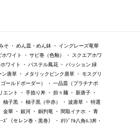
みそ
・
めん皿・めん鉢
・
イングレーズ竜華
ビホワイト
・
サビ巻（色釉）
・
スクエアホワ
ルホワイト
・
パステル鳳花
・
パッション 緑
ーン唐草
・
メタリックピンク唐草
・
モスグリ
（ゴールドボーダー）
・
一品皿（プラチナボ
リエント
・
手捻り丼
・
担々麺
・
新唐子
・
・
柚子黒
・
柚子黒（中赤）
・
波唐草
・
特選
・
金華
・
銀河
・
銅判竜
・
間取イナホ
・
青
ﾞﾚｰｽﾞ（セレン巻・黒巻）
・
ｵﾘｼﾞﾅﾙ八角6.3丼・