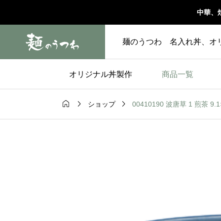
中華、
麺のうつわ 名入れ丼、オ
オリジナル丼製作
商品一覧



00410190 波唐草 1 煎茶 9.
ショップ