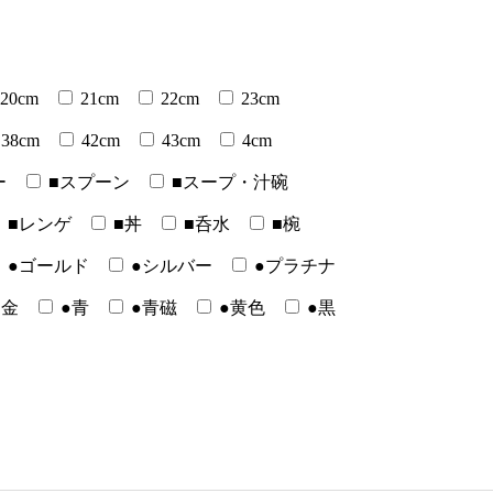
20cm
21cm
22cm
23cm
38cm
42cm
43cm
4cm
ー
■スプーン
■スープ・汁碗
■レンゲ
■丼
■呑水
■椀
●ゴールド
●シルバー
●プラチナ
●金
●青
●青磁
●黄色
●黒