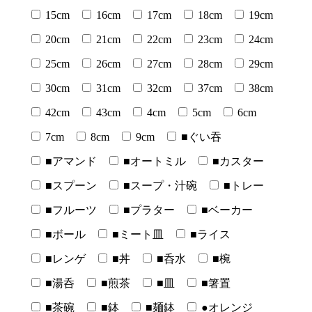
15cm
16cm
17cm
18cm
19cm
20cm
21cm
22cm
23cm
24cm
25cm
26cm
27cm
28cm
29cm
30cm
31cm
32cm
37cm
38cm
42cm
43cm
4cm
5cm
6cm
7cm
8cm
9cm
■ぐい吞
■アマンド
■オートミル
■カスター
■スプーン
■スープ・汁碗
■トレー
■フルーツ
■プラター
■ベーカー
■ボール
■ミート皿
■ライス
■レンゲ
■丼
■呑水
■椀
■湯呑
■煎茶
■皿
■箸置
■茶碗
■鉢
■麺鉢
●オレンジ