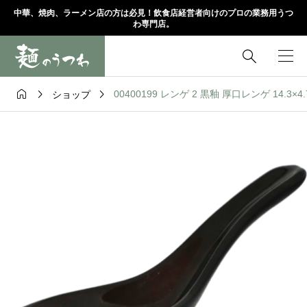
中華、焼肉、ラーメン店の方は必見！飲食店経営者向けのプロの業務用うつ
わ専門店。




00400199 レンゲ 2 黒釉 厚口レンゲ 14.3×4
ショップ