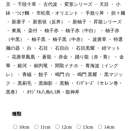
京
・
千段十草
・
古代波
・
変形シリーズ
・
天目
・
小
鉢・つけ麵
・
市松黒・オリエント
・
手捻り丼
・
担々麺
・
新唐子
・
新形状（反丼）
・
新柚子
・
昇龍シリーズ
・
東風
・
染付
・
柚子赤
・
柚子赤（中白）
・
柚子赤
（中黒）
・
柚子黒
・
柚子黒（中赤）
・
波唐草
・
特選
麺の器
・
白
・
石目
・
石目白
・
石目黒耀
・
紺マット
・
花唐草鳳凰
・
蒼龍
・
赤金
・
踊り龍（赤・青）
・
金
華
・
銀河
・
銅判竜
・
間取イナホ
・
青海波（イング
レ）
・
青磁
・
餃子
・
鳴門 白
・
鳴門 黒耀
・
黒マジッ
ク
・
黒刷毛
・
黒御影
・
黒釉
・
ｲﾝｸﾞﾚｰｽﾞ（セレン巻・
黒巻）
・
ｵﾘｼﾞﾅﾙ八角6.3丼・龍神丼
種類
10cm
11cm
12cm
13cm
14cm