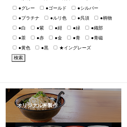
●グレー
●ゴールド
●シルバー
●プラチナ
●ルリ色
●呉須
●柄物
●白
●紫
●紺
●緑
●織部
●茶
●赤
●金
●青
●青磁
●黄色
●黒
★イングレーズ
オリジナル丼製作