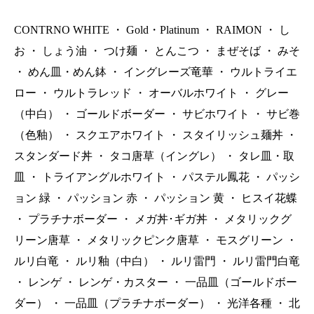
CONTRNO WHITE
・
Gold・Platinum
・
RAIMON
・
し
お
・
しょう油
・
つけ麺
・
とんこつ
・
まぜそば
・
みそ
・
めん皿・めん鉢
・
イングレーズ竜華
・
ウルトライエ
ロー
・
ウルトラレッド
・
オーバルホワイト
・
グレー
（中白）
・
ゴールドボーダー
・
サビホワイト
・
サビ巻
（色釉）
・
スクエアホワイト
・
スタイリッシュ麺丼
・
スタンダード丼
・
タコ唐草（イングレ）
・
タレ皿・取
皿
・
トライアングルホワイト
・
パステル鳳花
・
パッシ
ョン 緑
・
パッション 赤
・
パッション 黄
・
ヒスイ花蝶
・
プラチナボーダー
・
メガ丼･ギガ丼
・
メタリックグ
リーン唐草
・
メタリックピンク唐草
・
モスグリーン
・
ルリ白竜
・
ルリ釉（中白）
・
ルリ雷門
・
ルリ雷門白竜
・
レンゲ
・
レンゲ・カスター
・
一品皿（ゴールドボー
ダー）
・
一品皿（プラチナボーダー）
・
光洋各種
・
北