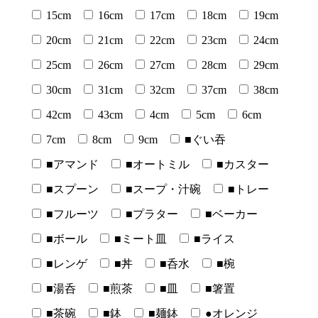
15cm
16cm
17cm
18cm
19cm
20cm
21cm
22cm
23cm
24cm
25cm
26cm
27cm
28cm
29cm
30cm
31cm
32cm
37cm
38cm
42cm
43cm
4cm
5cm
6cm
7cm
8cm
9cm
■ぐい吞
■アマンド
■オートミル
■カスター
■スプーン
■スープ・汁碗
■トレー
■フルーツ
■プラター
■ベーカー
■ボール
■ミート皿
■ライス
■レンゲ
■丼
■呑水
■椀
■湯呑
■煎茶
■皿
■箸置
■茶碗
■鉢
■麺鉢
●オレンジ