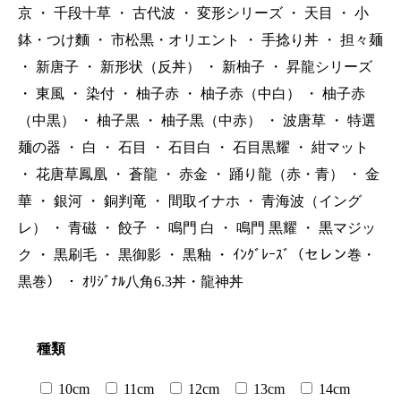
京
・
千段十草
・
古代波
・
変形シリーズ
・
天目
・
小
鉢・つけ麵
・
市松黒・オリエント
・
手捻り丼
・
担々麺
・
新唐子
・
新形状（反丼）
・
新柚子
・
昇龍シリーズ
・
東風
・
染付
・
柚子赤
・
柚子赤（中白）
・
柚子赤
（中黒）
・
柚子黒
・
柚子黒（中赤）
・
波唐草
・
特選
麺の器
・
白
・
石目
・
石目白
・
石目黒耀
・
紺マット
・
花唐草鳳凰
・
蒼龍
・
赤金
・
踊り龍（赤・青）
・
金
華
・
銀河
・
銅判竜
・
間取イナホ
・
青海波（イング
レ）
・
青磁
・
餃子
・
鳴門 白
・
鳴門 黒耀
・
黒マジッ
ク
・
黒刷毛
・
黒御影
・
黒釉
・
ｲﾝｸﾞﾚｰｽﾞ（セレン巻・
黒巻）
・
ｵﾘｼﾞﾅﾙ八角6.3丼・龍神丼
種類
10cm
11cm
12cm
13cm
14cm