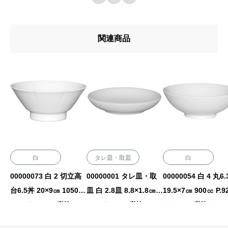
関連商品
白
タレ皿・取皿
白
00000073 白 2 切立高
00000001 タレ皿・取
00000054 白 4 丸6
台6.5丼 20×9㎝ 1050㏄
皿 白 2.8皿 8.8×1.8㎝
19.5×7㎝ 900㏄ P.9
P.90 ￥2100（税抜）
P.25 ￥240（税抜）
￥1450（税抜）