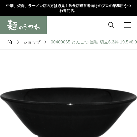
中華、焼肉、ラーメン店の方は必見！飲食店経営者向けのプロの業務用うつ
わ専門店。




00400065 とんこつ 黒釉 切立6.3丼 19.5×6.
ショップ