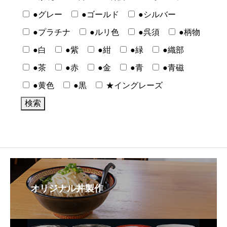
●グレー
●ゴールド
●シルバー
●プラチナ
●ルリ色
●呉須
●柄物
●白
●紫
●紺
●緑
●織部
●茶
●赤
●金
●青
●青磁
●黄色
●黒
★イングレーズ
オリジナル丼製作