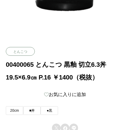
とんこつ
00400065 とんこつ 黒釉 切立6.3丼
19.5×6.9㎝ P.16 ￥1400（税抜）
お気に入りに追加
20cm
■丼
●黒


