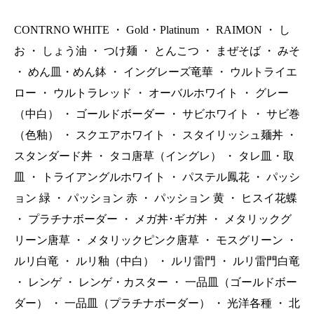
CONTRNO WHITE
・
Gold・Platinum
・
RAIMON
・
し
お
・
しょう油
・
つけ麺
・
とんこつ
・
まぜそば
・
みそ
・
めん皿・めん鉢
・
イングレーズ竜華
・
ウルトライエ
ロー
・
ウルトラレッド
・
オーバルホワイト
・
グレー
（中白）
・
ゴールドボーダー
・
サビホワイト
・
サビ巻
（色釉）
・
スクエアホワイト
・
スタイリッシュ麺丼
・
スタンダード丼
・
タコ唐草（イングレ）
・
タレ皿・取
皿
・
トライアングルホワイト
・
パステル鳳花
・
パッシ
ョン 緑
・
パッション 赤
・
パッション 黄
・
ヒスイ花蝶
・
プラチナボーダー
・
メガ丼･ギガ丼
・
メタリックグ
リーン唐草
・
メタリックピンク唐草
・
モスグリーン
・
ルリ白竜
・
ルリ釉（中白）
・
ルリ雷門
・
ルリ雷門白竜
・
レンゲ
・
レンゲ・カスター
・
一品皿（ゴールドボー
ダー）
・
一品皿（プラチナボーダー）
・
光洋各種
・
北