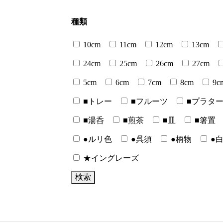
種類
10cm
11cm
12cm
13cm
24cm
25cm
26cm
27cm
5cm
6cm
7cm
8cm
9c
■トレー
■フルーツ
■プラタ
■湯呑
■煎茶
■皿
■箸置
●ルリ色
●呉須
●柄物
●
★イングレーズ