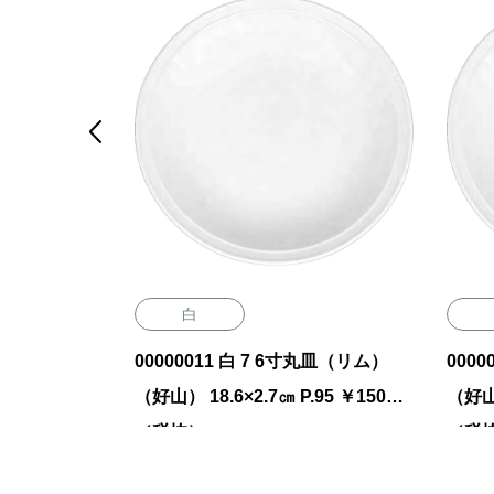

白
 11.9×
00000011 白 7 6寸丸皿（リム）
000
￥1100（税抜）
（好山） 18.6×2.7㎝ P.95 ￥1500
（好山）
（税抜）
（税