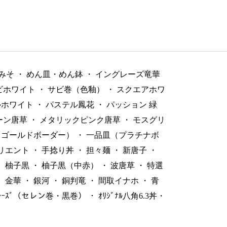
みそ
・
めん皿・めん鉢
・
イングレーズ竜華
ビホワイト
・
サビ巻（色釉）
・
スクエアホワ
ルホワイト
・
パステル鳳花
・
パッション 緑
ーン唐草
・
メタリックピンク唐草
・
モスグリ
（ゴールドボーダー）
・
一品皿（プラチナボ
リエント
・
手捻り丼
・
担々麺
・
新唐子
・
・
柚子黒
・
柚子黒（中赤）
・
波唐草
・
特選
・
金華
・
銀河
・
銅判竜
・
間取イナホ
・
青
ﾞﾚｰｽﾞ（セレン巻・黒巻）
・
ｵﾘｼﾞﾅﾙ八角6.3丼・