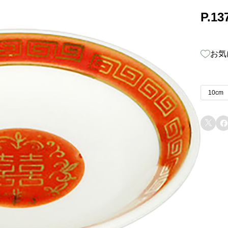
P.1
お気
10cm

