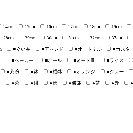
14cm
15cm
16cm
17cm
18cm
19cm
28cm
29cm
30cm
31cm
32cm
37cm
m
■ぐい吞
■アマンド
■オートミル
■カスタ
ー
■ベーカー
■ボール
■ミート皿
■ライス
■茶碗
■鉢
■麺鉢
●オレンジ
●グレー
白
●紫
●紺
●緑
●織部
●茶
●赤