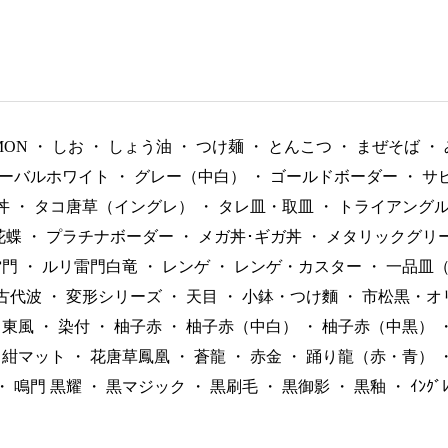
MON
・
しお
・
しょう油
・
つけ麺
・
とんこつ
・
まぜそば
・
ーバルホワイト
・
グレー（中白）
・
ゴールドボーダー
・
サ
丼
・
タコ唐草（イングレ）
・
タレ皿・取皿
・
トライアング
花蝶
・
プラチナボーダー
・
メガ丼･ギガ丼
・
メタリックグリ
雷門
・
ルリ雷門白竜
・
レンゲ
・
レンゲ・カスター
・
一品皿
古代波
・
変形シリーズ
・
天目
・
小鉢・つけ麵
・
市松黒・オ
東風
・
染付
・
柚子赤
・
柚子赤（中白）
・
柚子赤（中黒）
紺マット
・
花唐草鳳凰
・
蒼龍
・
赤金
・
踊り龍（赤・青）
・
鳴門 黒耀
・
黒マジック
・
黒刷毛
・
黒御影
・
黒釉
・
ｲﾝｸ