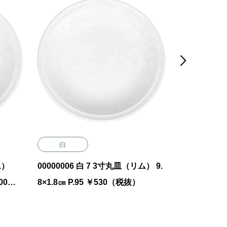

白
赤金
ム）
00000006 白 7 3寸丸皿（リム） 9.
00330058 赤金 丸
00
8×1.8㎝ P.95 ￥530（税抜）
㎝ 1250㏄ 