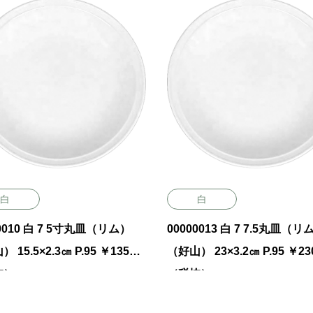
白
白
00010 白 7 5寸丸皿（リム）
00000013 白 7 7.5丸皿（リ
 15.5×2.3㎝ P.95 ￥1350
（好山） 23×3.2㎝ P.95 ￥23
抜）
（税抜）