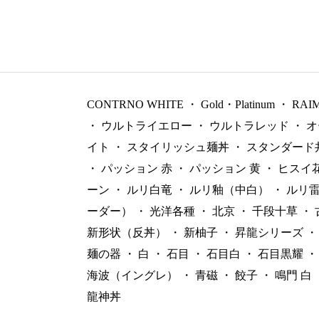
CONTRNO WHITE
・
Gold・Platinum
・
RAI
・
ウルトライエロー
・
ウルトラレッド
・
オ
イト
・
スタイリッシュ麺丼
・
スタンダード
・
パッション 赤
・
パッション 黄
・
ヒスイ
ーン
・
ルリ白竜
・
ルリ釉（中白）
・
ルリ
ーダー）
・
光洋各種
・
北京
・
千段十草
・
新形状（反丼）
・
新柚子
・
昇龍シリーズ
・
麺の器
・
白
・
石目
・
石目白
・
石目黒耀
・
海波（イングレ）
・
青磁
・
餃子
・
鳴門 白
龍神丼