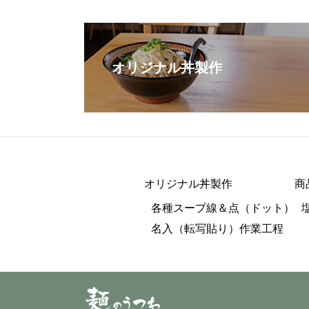
オリジナル丼製作
オリジナル丼製作
商
各種スープ線＆点（ドット）
名入（転写貼り）作業工程