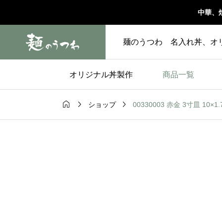
中華、
麺のうつわ 名入れ丼、オ
オリジナル丼製作
商品一覧



00330003 赤金 3寸皿 10×1
ショップ