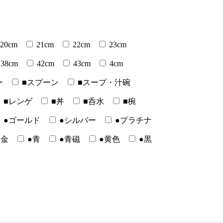
20cm
21cm
22cm
23cm
38cm
42cm
43cm
4cm
ー
■スプーン
■スープ・汁碗
■レンゲ
■丼
■呑水
■椀
●ゴールド
●シルバー
●プラチナ
●金
●青
●青磁
●黄色
●黒