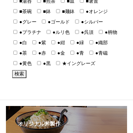
■湯呑
■煎茶
■皿
■箸置
■茶碗
■鉢
■麺鉢
●オレンジ
●グレー
●ゴールド
●シルバー
●プラチナ
●ルリ色
●呉須
●柄物
●白
●紫
●紺
●緑
●織部
●茶
●赤
●金
●青
●青磁
●黄色
●黒
★イングレーズ
オリジナル丼製作