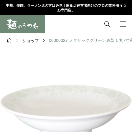
中華、焼肉、ラーメン店の方は必見！飲食店経営者向けのプロの業務用うつ
わ専門店。




00300027 メタリックグリーン唐草 1 丸7寸高台
ショップ