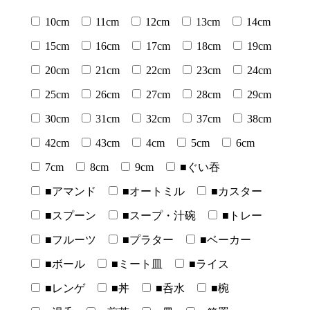
10cm
11cm
12cm
13cm
14cm
15cm
16cm
17cm
18cm
19cm
20cm
21cm
22cm
23cm
24cm
25cm
26cm
27cm
28cm
29cm
30cm
31cm
32cm
37cm
38cm
42cm
43cm
4cm
5cm
6cm
7cm
8cm
9cm
■ぐい吞
■アマンド
■オートミル
■カスター
■スプーン
■スープ・汁碗
■トレー
■フルーツ
■プラター
■ベーカー
■ボール
■ミート皿
■ライス
■レンゲ
■丼
■呑水
■椀