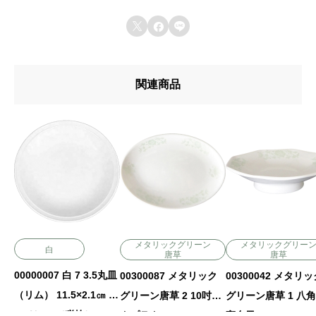



関連商品
メタリックグリーン
メタリックグリー
白
唐草
唐草
00000007 白 7 3.5丸皿
00300087 メタリック
00300042 メタリ
（リム） 11.5×2.1㎝ P.
グリーン唐草 2 10吋メ
グリーン唐草 1 八角
95 ￥650（税抜）
タプラター 26.5×19×2.
高台皿 19.8×4.6㎝ P.13