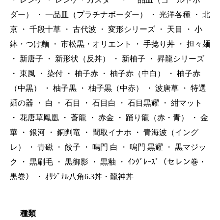
ダー）
・
一品皿（プラチナボーダー）
・
光洋各種
・
北
京
・
千段十草
・
古代波
・
変形シリーズ
・
天目
・
小
鉢・つけ麵
・
市松黒・オリエント
・
手捻り丼
・
担々麺
・
新唐子
・
新形状（反丼）
・
新柚子
・
昇龍シリーズ
・
東風
・
染付
・
柚子赤
・
柚子赤（中白）
・
柚子赤
（中黒）
・
柚子黒
・
柚子黒（中赤）
・
波唐草
・
特選
麺の器
・
白
・
石目
・
石目白
・
石目黒耀
・
紺マット
・
花唐草鳳凰
・
蒼龍
・
赤金
・
踊り龍（赤・青）
・
金
華
・
銀河
・
銅判竜
・
間取イナホ
・
青海波（イング
レ）
・
青磁
・
餃子
・
鳴門 白
・
鳴門 黒耀
・
黒マジッ
ク
・
黒刷毛
・
黒御影
・
黒釉
・
ｲﾝｸﾞﾚｰｽﾞ（セレン巻・
黒巻）
・
ｵﾘｼﾞﾅﾙ八角6.3丼・龍神丼
種類