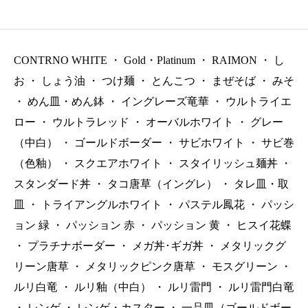
8㎝ P.131 ￥3400（税
0 ￥2500（税抜）
抜）
CONTRNO WHITE
・
Gold・Platinum
・
RAIMON
・
し
お
・
しょう油
・
つけ麺
・
とんこつ
・
まぜそば
・
みそ
・
めん皿・めん鉢
・
イングレーズ竜華
・
ウルトライエ
ロー
・
ウルトラレッド
・
オーバルホワイト
・
グレー
（中白）
・
ゴールドボーダー
・
サビホワイト
・
サビ巻
（色釉）
・
スクエアホワイト
・
スタイリッシュ麺丼
・
スタンダード丼
・
タコ唐草（イングレ）
・
タレ皿・取
皿
・
トライアングルホワイト
・
パステル鳳花
・
パッシ
ョン 緑
・
パッション 赤
・
パッション 黄
・
ヒスイ花蝶
・
プラチナボーダー
・
メガ丼･ギガ丼
・
メタリックグ
リーン唐草
・
メタリックピンク唐草
・
モスグリーン
・
ルリ白竜
・
ルリ釉（中白）
・
ルリ雷門
・
ルリ雷門白竜
・
レンゲ
・
レンゲ・カスター
・
一品皿（ゴールドボー