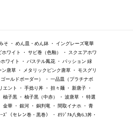
みそ
・
めん皿・めん鉢
・
イングレーズ竜華
ビホワイト
・
サビ巻（色釉）
・
スクエアホワ
ルホワイト
・
パステル鳳花
・
パッション 緑
ーン唐草
・
メタリックピンク唐草
・
モスグリ
（ゴールドボーダー）
・
一品皿（プラチナボ
リエント
・
手捻り丼
・
担々麺
・
新唐子
・
・
柚子黒
・
柚子黒（中赤）
・
波唐草
・
特選
・
金華
・
銀河
・
銅判竜
・
間取イナホ
・
青
ﾞﾚｰｽﾞ（セレン巻・黒巻）
・
ｵﾘｼﾞﾅﾙ八角6.3丼・