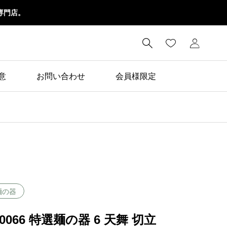
専門店。

意
お問い合わせ
会員様限定
麺の器
20066 特選麺の器 6 天舞 切立