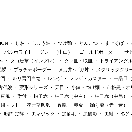
MON
・
しお
・
しょう油
・
つけ麺
・
とんこつ
・
まぜそば
・
ーバルホワイト
・
グレー（中白）
・
ゴールドボーダー
・
サ
丼
・
タコ唐草（イングレ）
・
タレ皿・取皿
・
トライアング
花蝶
・
プラチナボーダー
・
メガ丼･ギガ丼
・
メタリックグリ
雷門
・
ルリ雷門白竜
・
レンゲ
・
レンゲ・カスター
・
一品皿
古代波
・
変形シリーズ
・
天目
・
小鉢・つけ麵
・
市松黒・オ
東風
・
染付
・
柚子赤
・
柚子赤（中白）
・
柚子赤（中黒）
紺マット
・
花唐草鳳凰
・
蒼龍
・
赤金
・
踊り龍（赤・青）
・
鳴門 黒耀
・
黒マジック
・
黒刷毛
・
黒御影
・
黒釉
・
ｲﾝｸ