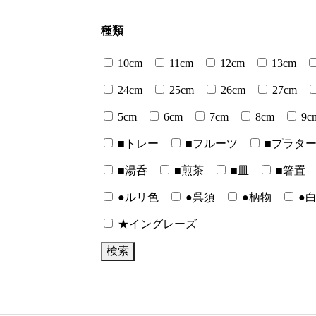
種類
10cm
11cm
12cm
13cm
24cm
25cm
26cm
27cm
5cm
6cm
7cm
8cm
9c
■トレー
■フルーツ
■プラタ
■湯呑
■煎茶
■皿
■箸置
●ルリ色
●呉須
●柄物
●
★イングレーズ