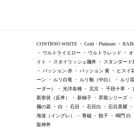
CONTRNO WHITE
・
Gold・Platinum
・
RAI
・
ウルトライエロー
・
ウルトラレッド
・
オ
イト
・
スタイリッシュ麺丼
・
スタンダード
・
パッション 赤
・
パッション 黄
・
ヒスイ
ーン
・
ルリ白竜
・
ルリ釉（中白）
・
ルリ
ーダー）
・
光洋各種
・
北京
・
千段十草
・
新形状（反丼）
・
新柚子
・
昇龍シリーズ
・
麺の器
・
白
・
石目
・
石目白
・
石目黒耀
・
海波（イングレ）
・
青磁
・
餃子
・
鳴門 白
龍神丼