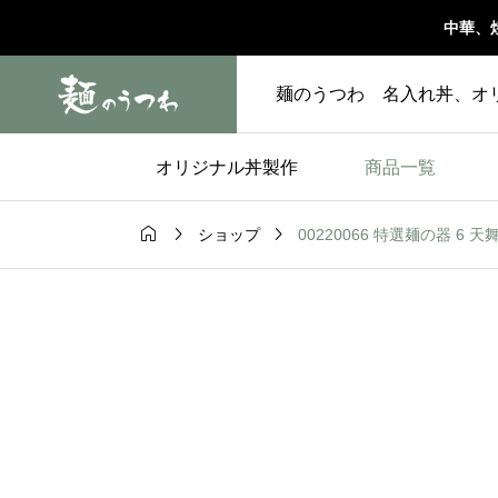
中華、
麺のうつわ 名入れ丼、オ
オリジナル丼製作
商品一覧



00220066 特選麺の器 6 天舞 
ショップ