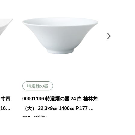

特選麺の器
特選麺の器
 7寸四
00001136 特選麺の器 24 白 桂林丼
00000498
.168
（大） 22.3×9㎝ 1400㏄ P.177 ￥2
㎝深丼 13.7×
200（税抜）
00（税抜）