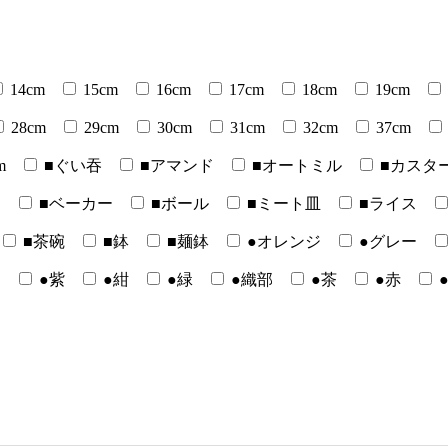
14cm
15cm
16cm
17cm
18cm
19cm
28cm
29cm
30cm
31cm
32cm
37cm
m
■ぐい吞
■アマンド
■オートミル
■カスタ
ー
■ベーカー
■ボール
■ミート皿
■ライス
■茶碗
■鉢
■麺鉢
●オレンジ
●グレー
白
●紫
●紺
●緑
●織部
●茶
●赤