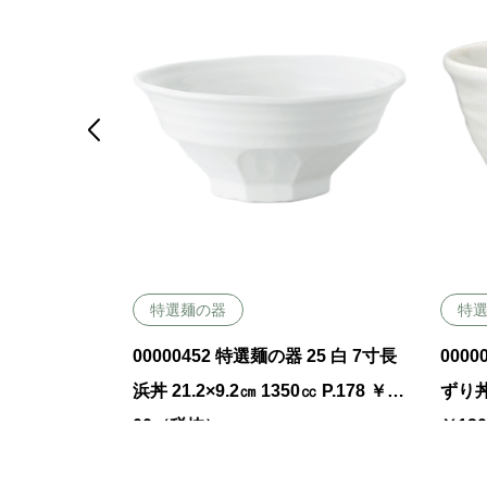

特選麺の器
特
26 白 8寸ラ
00000452 特選麺の器 25 白 7寸長
0000
00㏄ P.179
浜丼 21.2×9.2㎝ 1350㏄ P.178 ￥22
ずり丼 
00（税抜）
￥13