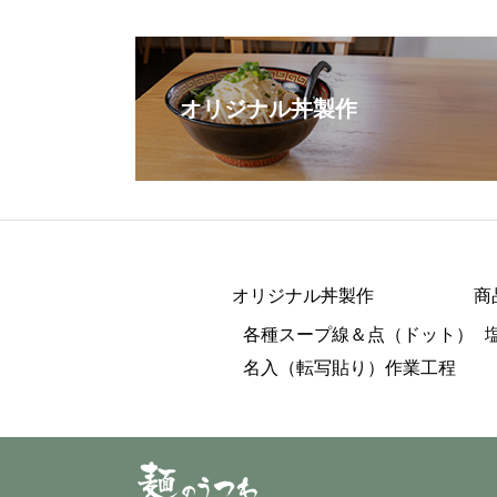
オリジナル丼製作
オリジナル丼製作
商
各種スープ線＆点（ドット）
名入（転写貼り）作業工程