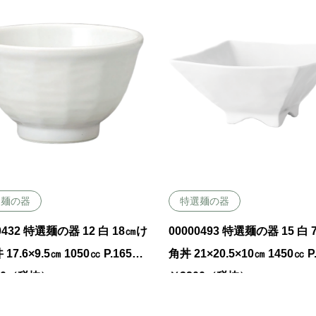
選麺の器
特選麺の器
0432 特選麺の器 12 白 18㎝け
00000493 特選麺の器 15 白
17.6×9.5㎝ 1050㏄ P.165
角丼 21×20.5×10㎝ 1450㏄ P
00（税抜）
￥3200（税抜）