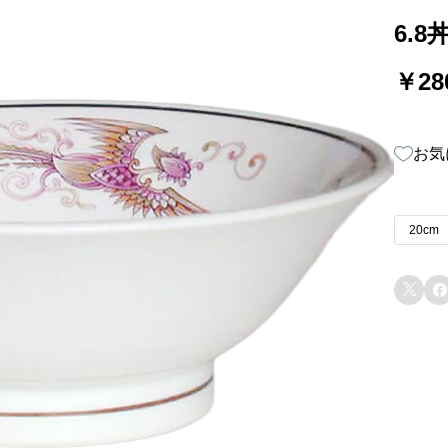
6.8丼
￥2
お気
20cm

