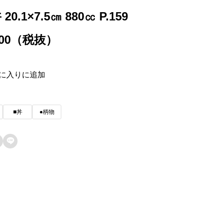
 20.1×7.5㎝ 880㏄ P.159
800（税抜）
に入りに追加
■丼
●柄物
