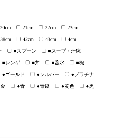
20cm
21cm
22cm
23cm
38cm
42cm
43cm
4cm
ー
■スプーン
■スープ・汁碗
■レンゲ
■丼
■呑水
■椀
●ゴールド
●シルバー
●プラチナ
●金
●青
●青磁
●黄色
●黒