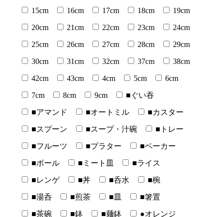
15cm
16cm
17cm
18cm
19cm
20cm
21cm
22cm
23cm
24cm
25cm
26cm
27cm
28cm
29cm
30cm
31cm
32cm
37cm
38cm
42cm
43cm
4cm
5cm
6cm
7cm
8cm
9cm
■ぐい吞
■アマンド
■オートミル
■カスター
■スプーン
■スープ・汁碗
■トレー
■フルーツ
■プラター
■ベーカー
■ボール
■ミート皿
■ライス
■レンゲ
■丼
■呑水
■椀
■湯呑
■煎茶
■皿
■箸置
■茶碗
■鉢
■麺鉢
●オレンジ