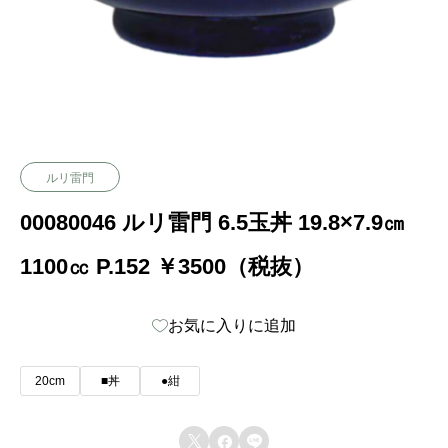
ルリ雷門
00080046 ルリ雷門 6.5玉丼 19.8×7.9㎝
1100㏄ P.152 ￥3500（税抜）
お気に入りに追加
20cm
■丼
●紺


