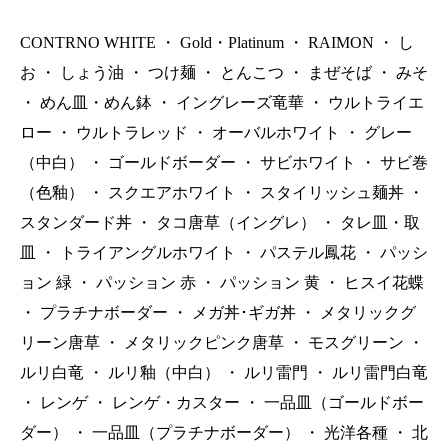
CONTRNO WHITE
・
Gold・Platinum
・
RAIMON
・
し
お
・
しょう油
・
つけ麺
・
とんこつ
・
まぜそば
・
みそ
・
めん皿・めん鉢
・
イングレーズ竜華
・
ウルトライエ
ロー
・
ウルトラレッド
・
オーバルホワイト
・
グレー
（中白）
・
ゴールドボーダー
・
サビホワイト
・
サビ巻
（色釉）
・
スクエアホワイト
・
スタイリッシュ麺丼
・
スタンダード丼
・
タコ唐草（イングレ）
・
タレ皿・取
皿
・
トライアングルホワイト
・
パステル鳳花
・
パッシ
ョン 緑
・
パッション 赤
・
パッション 黄
・
ヒスイ花蝶
・
プラチナボーダー
・
メガ丼･ギガ丼
・
メタリックグ
リーン唐草
・
メタリックピンク唐草
・
モスグリーン
・
ルリ白竜
・
ルリ釉（中白）
・
ルリ雷門
・
ルリ雷門白竜
・
レンゲ
・
レンゲ・カスター
・
一品皿（ゴールドボー
ダー）
・
一品皿（プラチナボーダー）
・
光洋各種
・
北