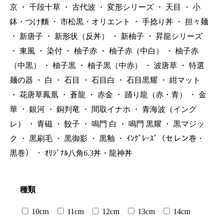
京
・
千段十草
・
古代波
・
変形シリーズ
・
天目
・
小
鉢・つけ麵
・
市松黒・オリエント
・
手捻り丼
・
担々麺
・
新唐子
・
新形状（反丼）
・
新柚子
・
昇龍シリーズ
・
東風
・
染付
・
柚子赤
・
柚子赤（中白）
・
柚子赤
（中黒）
・
柚子黒
・
柚子黒（中赤）
・
波唐草
・
特選
麺の器
・
白
・
石目
・
石目白
・
石目黒耀
・
紺マット
・
花唐草鳳凰
・
蒼龍
・
赤金
・
踊り龍（赤・青）
・
金
華
・
銀河
・
銅判竜
・
間取イナホ
・
青海波（イング
レ）
・
青磁
・
餃子
・
鳴門 白
・
鳴門 黒耀
・
黒マジッ
ク
・
黒刷毛
・
黒御影
・
黒釉
・
ｲﾝｸﾞﾚｰｽﾞ（セレン巻・
黒巻）
・
ｵﾘｼﾞﾅﾙ八角6.3丼・龍神丼
種類
10cm
11cm
12cm
13cm
14cm