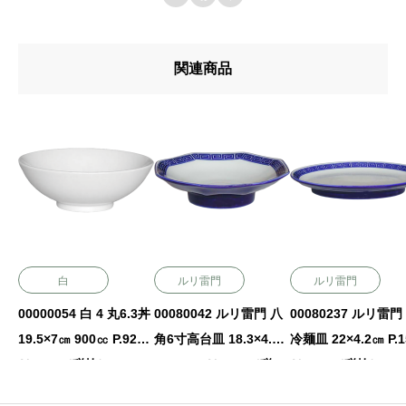
関連商品
白
ルリ雷門
ルリ雷門
00000054 白 4 丸6.3丼
00080042 ルリ雷門 八
00080237 ルリ雷門 
19.5×7㎝ 900㏄ P.92
角6寸高台皿 18.3×4.6
冷麺皿 22×4.2㎝ P.152
￥1450（税抜）
㎝ P.152 ￥2550（税
￥2650（税抜）
抜）