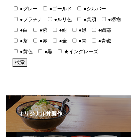
●グレー
●ゴールド
●シルバー
●プラチナ
●ルリ色
●呉須
●柄物
●白
●紫
●紺
●緑
●織部
●茶
●赤
●金
●青
●青磁
●黄色
●黒
★イングレーズ
オリジナル丼製作