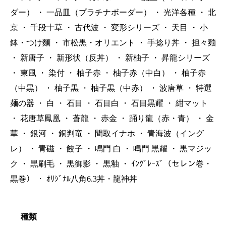
ダー）
・
一品皿（プラチナボーダー）
・
光洋各種
・
北
京
・
千段十草
・
古代波
・
変形シリーズ
・
天目
・
小
鉢・つけ麵
・
市松黒・オリエント
・
手捻り丼
・
担々麺
・
新唐子
・
新形状（反丼）
・
新柚子
・
昇龍シリーズ
・
東風
・
染付
・
柚子赤
・
柚子赤（中白）
・
柚子赤
（中黒）
・
柚子黒
・
柚子黒（中赤）
・
波唐草
・
特選
麺の器
・
白
・
石目
・
石目白
・
石目黒耀
・
紺マット
・
花唐草鳳凰
・
蒼龍
・
赤金
・
踊り龍（赤・青）
・
金
華
・
銀河
・
銅判竜
・
間取イナホ
・
青海波（イング
レ）
・
青磁
・
餃子
・
鳴門 白
・
鳴門 黒耀
・
黒マジッ
ク
・
黒刷毛
・
黒御影
・
黒釉
・
ｲﾝｸﾞﾚｰｽﾞ（セレン巻・
黒巻）
・
ｵﾘｼﾞﾅﾙ八角6.3丼・龍神丼
種類