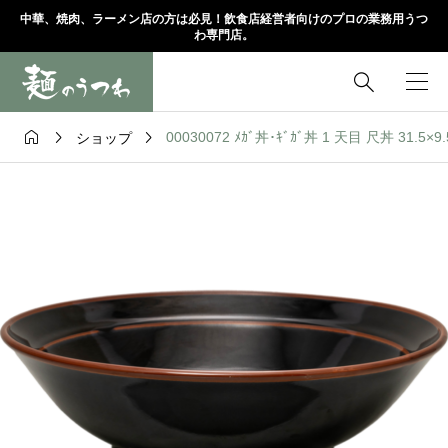
中華、焼肉、ラーメン店の方は必見！飲食店経営者向けのプロの業務用うつ
わ専門店。




00030072 ﾒｶﾞ丼･ｷﾞｶﾞ丼 1 天目 尺丼 31.5×
ショップ