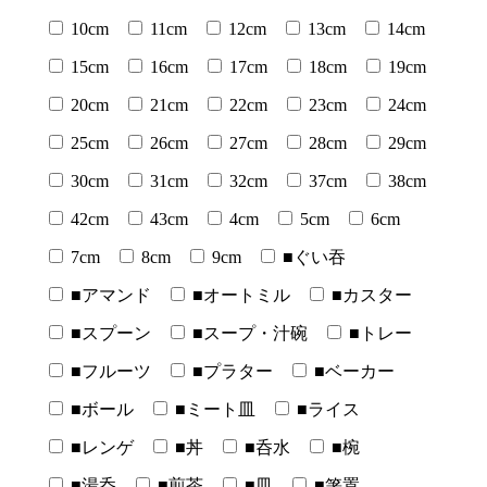
10cm
11cm
12cm
13cm
14cm
15cm
16cm
17cm
18cm
19cm
20cm
21cm
22cm
23cm
24cm
25cm
26cm
27cm
28cm
29cm
30cm
31cm
32cm
37cm
38cm
42cm
43cm
4cm
5cm
6cm
7cm
8cm
9cm
■ぐい吞
■アマンド
■オートミル
■カスター
■スプーン
■スープ・汁碗
■トレー
■フルーツ
■プラター
■ベーカー
■ボール
■ミート皿
■ライス
■レンゲ
■丼
■呑水
■椀
■湯呑
■煎茶
■皿
■箸置