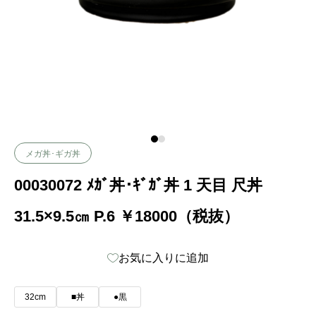
メガ丼･ギガ丼
00030072 ﾒｶﾞ丼･ｷﾞｶﾞ丼 1 天目 尺丼
31.5×9.5㎝ P.6 ￥18000（税抜）
お気に入りに追加
32cm
■丼
●黒