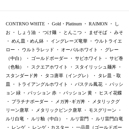
（税抜）
CONTRNO WHITE
・
Gold・Platinum
・
RAIMON
・
し
お
・
しょう油
・
つけ麺
・
とんこつ
・
まぜそば
・
みそ
・
めん皿・めん鉢
・
イングレーズ竜華
・
ウルトライエ
ロー
・
ウルトラレッド
・
オーバルホワイト
・
グレー
（中白）
・
ゴールドボーダー
・
サビホワイト
・
サビ巻
（色釉）
・
スクエアホワイト
・
スタイリッシュ麺丼
・
スタンダード丼
・
タコ唐草（イングレ）
・
タレ皿・取
皿
・
トライアングルホワイト
・
パステル鳳花
・
パッシ
ョン 緑
・
パッション 赤
・
パッション 黄
・
ヒスイ花蝶
・
プラチナボーダー
・
メガ丼･ギガ丼
・
メタリックグ
リーン唐草
・
メタリックピンク唐草
・
モスグリーン
・
ルリ白竜
・
ルリ釉（中白）
・
ルリ雷門
・
ルリ雷門白竜
・
レンゲ
・
レンゲ・カスター
・
一品皿（ゴールドボー