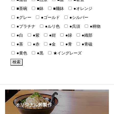
■茶碗
■鉢
■麺鉢
●オレンジ
●グレー
●ゴールド
●シルバー
●プラチナ
●ルリ色
●呉須
●柄物
●白
●紫
●紺
●緑
●織部
●茶
●赤
●金
●青
●青磁
●黄色
●黒
★イングレーズ
オリジナル丼製作