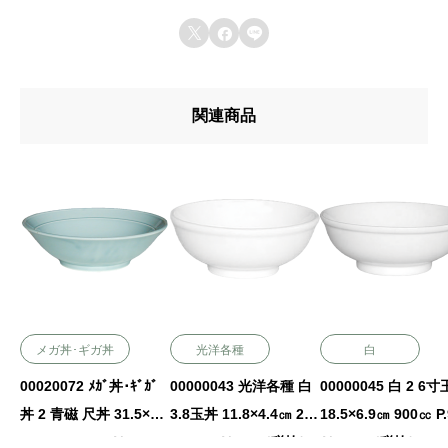



関連商品
メガ丼･ギガ丼
光洋各種
白
00020072 ﾒｶﾞ丼･ｷﾞｶﾞ
00000043 光洋各種 白
00000045 白 2 6
丼 2 青磁 尺丼 31.5×9.5
3.8玉丼 11.8×4.4㎝ 230
18.5×6.9㎝ 900㏄ P.
㎝ 3200㏄ P.7 ￥18000
㏄ P.88 ￥700（税抜）
￥1750（税抜）