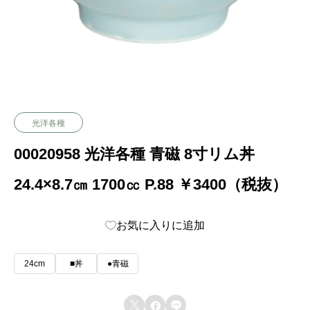
光洋各種
00020958 光洋各種 青磁 8寸リム丼
24.4×8.7㎝ 1700㏄ P.88 ￥3400（税抜）
お気に入りに追加
24cm
■丼
●青磁


