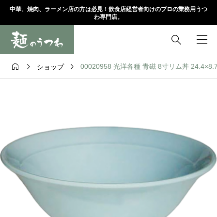
中華、焼肉、ラーメン店の方は必見！飲食店経営者向けのプロの業務用うつ
わ専門店。




00020958 光洋各種 青磁 8寸リム丼 24.4×8.
ショップ