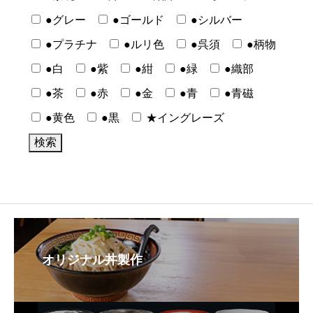
●グレー
●ゴールド
●シルバー
●プラチナ
●ルリ色
●呉須
●柄物
●白
●紫
●紺
●緑
●織部
●茶
●赤
●金
●青
●青磁
●黄色
●黒
★イングレーズ
オリジナル丼製作