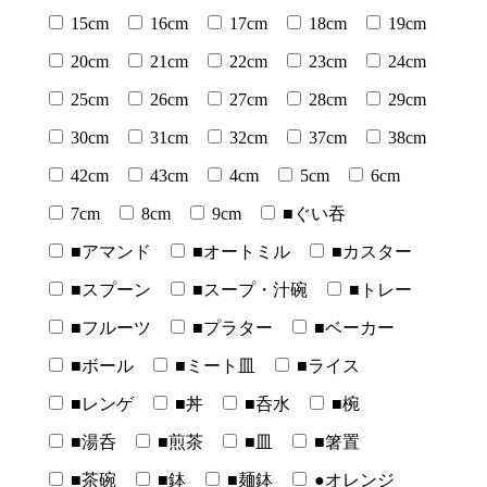
15cm
16cm
17cm
18cm
19cm
20cm
21cm
22cm
23cm
24cm
25cm
26cm
27cm
28cm
29cm
30cm
31cm
32cm
37cm
38cm
42cm
43cm
4cm
5cm
6cm
7cm
8cm
9cm
■ぐい吞
■アマンド
■オートミル
■カスター
■スプーン
■スープ・汁碗
■トレー
■フルーツ
■プラター
■ベーカー
■ボール
■ミート皿
■ライス
■レンゲ
■丼
■呑水
■椀
■湯呑
■煎茶
■皿
■箸置
■茶碗
■鉢
■麺鉢
●オレンジ