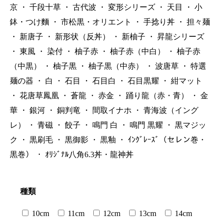
京
・
千段十草
・
古代波
・
変形シリーズ
・
天目
・
小
鉢・つけ麵
・
市松黒・オリエント
・
手捻り丼
・
担々麺
・
新唐子
・
新形状（反丼）
・
新柚子
・
昇龍シリーズ
・
東風
・
染付
・
柚子赤
・
柚子赤（中白）
・
柚子赤
（中黒）
・
柚子黒
・
柚子黒（中赤）
・
波唐草
・
特選
麺の器
・
白
・
石目
・
石目白
・
石目黒耀
・
紺マット
・
花唐草鳳凰
・
蒼龍
・
赤金
・
踊り龍（赤・青）
・
金
華
・
銀河
・
銅判竜
・
間取イナホ
・
青海波（イング
レ）
・
青磁
・
餃子
・
鳴門 白
・
鳴門 黒耀
・
黒マジッ
ク
・
黒刷毛
・
黒御影
・
黒釉
・
ｲﾝｸﾞﾚｰｽﾞ（セレン巻・
黒巻）
・
ｵﾘｼﾞﾅﾙ八角6.3丼・龍神丼
種類
10cm
11cm
12cm
13cm
14cm