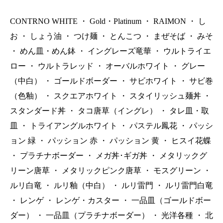
CONTRNO WHITE
・
Gold・Platinum
・
RAIMON
・
し
お
・
しょう油
・
つけ麺
・
とんこつ
・
まぜそば
・
みそ
・
めん皿・めん鉢
・
イングレーズ竜華
・
ウルトライエ
ロー
・
ウルトラレッド
・
オーバルホワイト
・
グレー
（中白）
・
ゴールドボーダー
・
サビホワイト
・
サビ巻
（色釉）
・
スクエアホワイト
・
スタイリッシュ麺丼
・
スタンダード丼
・
タコ唐草（イングレ）
・
タレ皿・取
皿
・
トライアングルホワイト
・
パステル鳳花
・
パッシ
ョン 緑
・
パッション 赤
・
パッション 黄
・
ヒスイ花蝶
・
プラチナボーダー
・
メガ丼･ギガ丼
・
メタリックグ
リーン唐草
・
メタリックピンク唐草
・
モスグリーン
・
ルリ白竜
・
ルリ釉（中白）
・
ルリ雷門
・
ルリ雷門白竜
・
レンゲ
・
レンゲ・カスター
・
一品皿（ゴールドボー
ダー）
・
一品皿（プラチナボーダー）
・
光洋各種
・
北