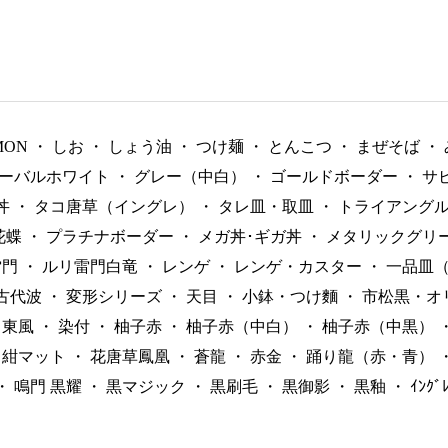
MON
・
しお
・
しょう油
・
つけ麺
・
とんこつ
・
まぜそば
・
ーバルホワイト
・
グレー（中白）
・
ゴールドボーダー
・
サ
丼
・
タコ唐草（イングレ）
・
タレ皿・取皿
・
トライアング
花蝶
・
プラチナボーダー
・
メガ丼･ギガ丼
・
メタリックグリ
雷門
・
ルリ雷門白竜
・
レンゲ
・
レンゲ・カスター
・
一品皿
古代波
・
変形シリーズ
・
天目
・
小鉢・つけ麵
・
市松黒・オ
東風
・
染付
・
柚子赤
・
柚子赤（中白）
・
柚子赤（中黒）
紺マット
・
花唐草鳳凰
・
蒼龍
・
赤金
・
踊り龍（赤・青）
・
鳴門 黒耀
・
黒マジック
・
黒刷毛
・
黒御影
・
黒釉
・
ｲﾝｸ