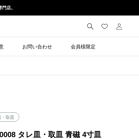
専門店。

意
お問い合わせ
会員様限定
皿・取皿
20008 タレ皿・取皿 青磁 4寸皿