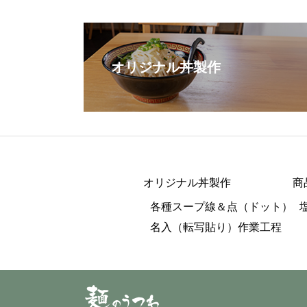
オリジナル丼製作
オリジナル丼製作
商
各種スープ線＆点（ドット）
名入（転写貼り）作業工程