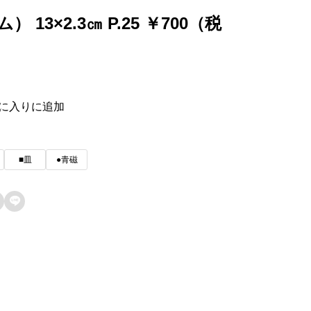
） 13×2.3㎝ P.25 ￥700（税
に入りに追加
■皿
●青磁
