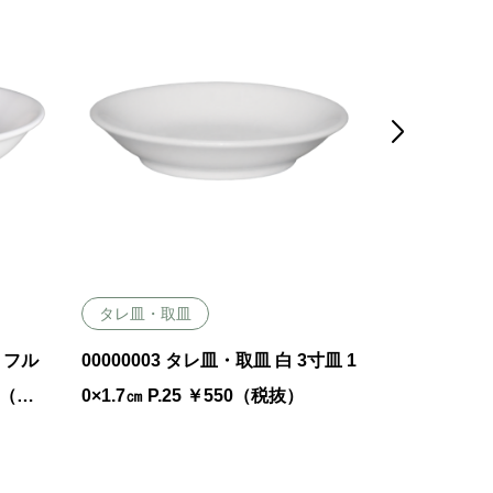

タレ皿・取皿
タレ皿・取
化 フル
00000003 タレ皿・取皿 白 3寸皿 1
00000761
00（税
0×1.7㎝ P.25 ￥550（税抜）
寸取皿 12.5×
抜）