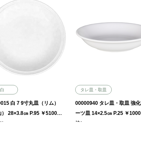
白
タレ皿・取皿
00015 白 7 9寸丸皿（リム）
00000940 タレ皿・取皿 強
 28×3.8㎝ P.95 ￥5100
ーツ皿 14×2.5㎝ P.25 ￥10
抜）
抜）