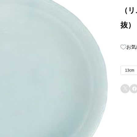
（リム
抜）
お気
13cm

