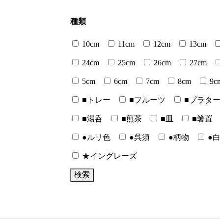
種類
10cm
11cm
12cm
13cm
24cm
25cm
26cm
27cm
5cm
6cm
7cm
8cm
9c
■トレー
■フルーツ
■プラタ
■湯呑
■煎茶
■皿
■箸置
●ルリ色
●呉須
●柄物
●
★イングレーズ