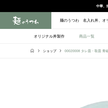
中華、
麺のうつわ 名入れ丼、オ
オリジナル丼製作
商品一覧



00020008 タレ皿・取皿 青磁
ショップ