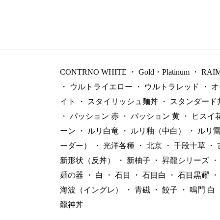
CONTRNO WHITE
・
Gold・Platinum
・
RAI
・
ウルトライエロー
・
ウルトラレッド
・
オ
イト
・
スタイリッシュ麺丼
・
スタンダード
・
パッション 赤
・
パッション 黄
・
ヒスイ
ーン
・
ルリ白竜
・
ルリ釉（中白）
・
ルリ
ーダー）
・
光洋各種
・
北京
・
千段十草
・
新形状（反丼）
・
新柚子
・
昇龍シリーズ
・
麺の器
・
白
・
石目
・
石目白
・
石目黒耀
・
海波（イングレ）
・
青磁
・
餃子
・
鳴門 白
龍神丼