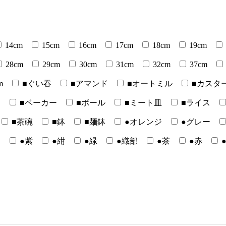
14cm
15cm
16cm
17cm
18cm
19cm
28cm
29cm
30cm
31cm
32cm
37cm
m
■ぐい吞
■アマンド
■オートミル
■カスタ
ー
■ベーカー
■ボール
■ミート皿
■ライス
■茶碗
■鉢
■麺鉢
●オレンジ
●グレー
白
●紫
●紺
●緑
●織部
●茶
●赤