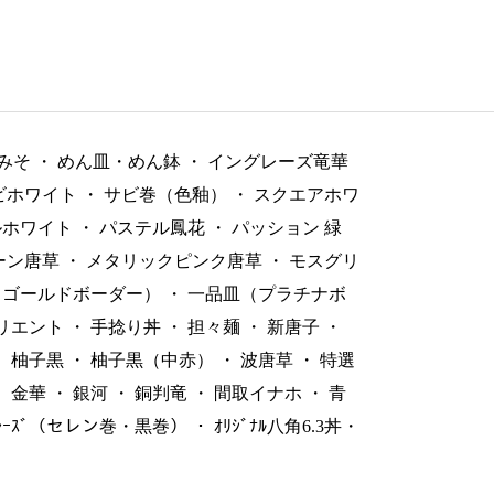
みそ
・
めん皿・めん鉢
・
イングレーズ竜華
ビホワイト
・
サビ巻（色釉）
・
スクエアホワ
ルホワイト
・
パステル鳳花
・
パッション 緑
ーン唐草
・
メタリックピンク唐草
・
モスグリ
（ゴールドボーダー）
・
一品皿（プラチナボ
リエント
・
手捻り丼
・
担々麺
・
新唐子
・
・
柚子黒
・
柚子黒（中赤）
・
波唐草
・
特選
・
金華
・
銀河
・
銅判竜
・
間取イナホ
・
青
ﾞﾚｰｽﾞ（セレン巻・黒巻）
・
ｵﾘｼﾞﾅﾙ八角6.3丼・