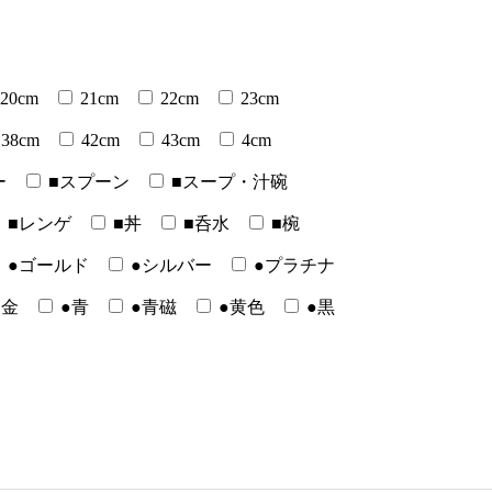
20cm
21cm
22cm
23cm
38cm
42cm
43cm
4cm
ー
■スプーン
■スープ・汁碗
■レンゲ
■丼
■呑水
■椀
●ゴールド
●シルバー
●プラチナ
●金
●青
●青磁
●黄色
●黒