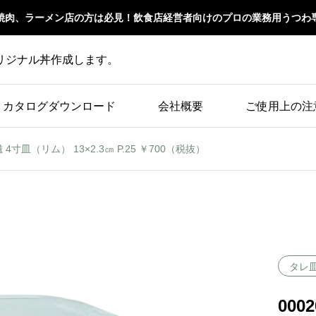
焼肉、ラーメン店の方は必見！飲食店経営者向けのプロの業務用うつわ
リジナル丼作成します。
カタログダウンロード
会社概要
ご使用上の注
 4寸皿（リム） 13×2.3㎝ P.25 ￥700（税抜）
タレ
000