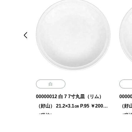

白
皿 白 5吋半
00000012 白 7 7寸丸皿（リム）
000
P.25 ￥700
（好山） 21.2×3.1㎝ P.95 ￥2000
（好山）
（税抜）
（税