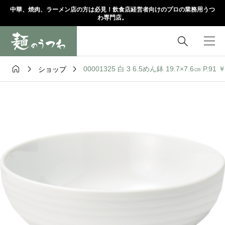
中華、焼肉、ラーメン店の方は必見！飲食店経営者向けのプロの業務用うつ
わ専門店。




00001325 白 3 6.5めん鉢 19.7×7.6㎝ P.9
ショップ