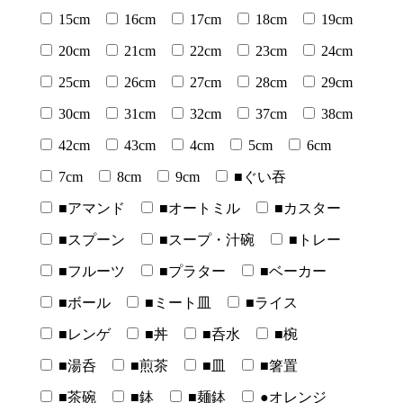
15cm
16cm
17cm
18cm
19cm
20cm
21cm
22cm
23cm
24cm
25cm
26cm
27cm
28cm
29cm
30cm
31cm
32cm
37cm
38cm
42cm
43cm
4cm
5cm
6cm
7cm
8cm
9cm
■ぐい吞
■アマンド
■オートミル
■カスター
■スプーン
■スープ・汁碗
■トレー
■フルーツ
■プラター
■ベーカー
■ボール
■ミート皿
■ライス
■レンゲ
■丼
■呑水
■椀
■湯呑
■煎茶
■皿
■箸置
■茶碗
■鉢
■麺鉢
●オレンジ