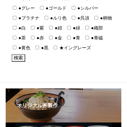
●グレー
●ゴールド
●シルバー
●プラチナ
●ルリ色
●呉須
●柄物
●白
●紫
●紺
●緑
●織部
●茶
●赤
●金
●青
●青磁
●黄色
●黒
★イングレーズ
オリジナル丼製作