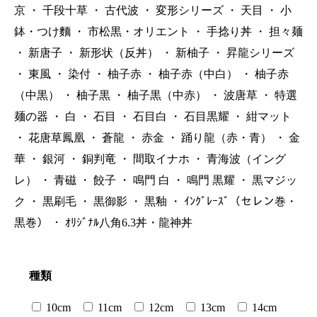
京
・
千段十草
・
古代波
・
変形シリーズ
・
天目
・
小
鉢・つけ麵
・
市松黒・オリエント
・
手捻り丼
・
担々麺
・
新唐子
・
新形状（反丼）
・
新柚子
・
昇龍シリーズ
・
東風
・
染付
・
柚子赤
・
柚子赤（中白）
・
柚子赤
（中黒）
・
柚子黒
・
柚子黒（中赤）
・
波唐草
・
特選
麺の器
・
白
・
石目
・
石目白
・
石目黒耀
・
紺マット
・
花唐草鳳凰
・
蒼龍
・
赤金
・
踊り龍（赤・青）
・
金
華
・
銀河
・
銅判竜
・
間取イナホ
・
青海波（イング
レ）
・
青磁
・
餃子
・
鳴門 白
・
鳴門 黒耀
・
黒マジッ
ク
・
黒刷毛
・
黒御影
・
黒釉
・
ｲﾝｸﾞﾚｰｽﾞ（セレン巻・
黒巻）
・
ｵﾘｼﾞﾅﾙ八角6.3丼・龍神丼
種類
10cm
11cm
12cm
13cm
14cm