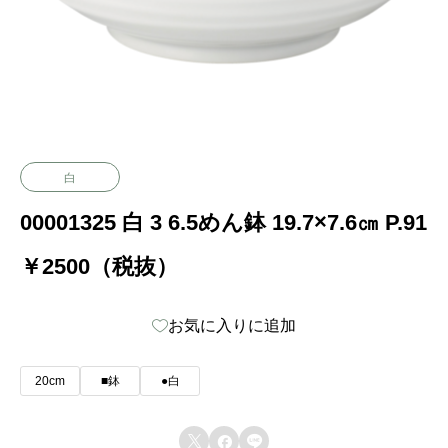
白
00001325 白 3 6.5めん鉢 19.7×7.6㎝ P.91
￥2500（税抜）
お気に入りに追加
20cm
■鉢
●白


