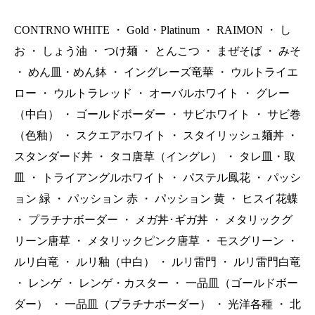
CONTRNO WHITE
・
Gold・Platinum
・
RAIMON
・
し
お
・
しょう油
・
つけ麺
・
とんこつ
・
まぜそば
・
みそ
・
めん皿・めん鉢
・
イングレーズ竜華
・
ウルトライエ
ロー
・
ウルトラレッド
・
オーバルホワイト
・
グレー
（中白）
・
ゴールドボーダー
・
サビホワイト
・
サビ巻
（色釉）
・
スクエアホワイト
・
スタイリッシュ麺丼
・
スタンダード丼
・
タコ唐草（イングレ）
・
タレ皿・取
皿
・
トライアングルホワイト
・
パステル鳳花
・
パッシ
ョン 緑
・
パッション 赤
・
パッション 黄
・
ヒスイ花蝶
・
プラチナボーダー
・
メガ丼･ギガ丼
・
メタリックグ
リーン唐草
・
メタリックピンク唐草
・
モスグリーン
・
ルリ白竜
・
ルリ釉（中白）
・
ルリ雷門
・
ルリ雷門白竜
・
レンゲ
・
レンゲ・カスター
・
一品皿（ゴールドボー
ダー）
・
一品皿（プラチナボーダー）
・
光洋各種
・
北