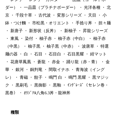
ダー）
・
一品皿（プラチナボーダー）
・
光洋各種
・
北
京
・
千段十草
・
古代波
・
変形シリーズ
・
天目
・
小
鉢・つけ麵
・
市松黒・オリエント
・
手捻り丼
・
担々麺
・
新唐子
・
新形状（反丼）
・
新柚子
・
昇龍シリーズ
・
東風
・
染付
・
柚子赤
・
柚子赤（中白）
・
柚子赤
（中黒）
・
柚子黒
・
柚子黒（中赤）
・
波唐草
・
特選
麺の器
・
白
・
石目
・
石目白
・
石目黒耀
・
紺マット
・
花唐草鳳凰
・
蒼龍
・
赤金
・
踊り龍（赤・青）
・
金
華
・
銀河
・
銅判竜
・
間取イナホ
・
青海波（イング
レ）
・
青磁
・
餃子
・
鳴門 白
・
鳴門 黒耀
・
黒マジッ
ク
・
黒刷毛
・
黒御影
・
黒釉
・
ｲﾝｸﾞﾚｰｽﾞ（セレン巻・
黒巻）
・
ｵﾘｼﾞﾅﾙ八角6.3丼・龍神丼
種類