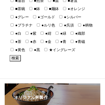
■湯呑
■煎茶
■皿
■箸置
■茶碗
■鉢
■麺鉢
●オレンジ
●グレー
●ゴールド
●シルバー
●プラチナ
●ルリ色
●呉須
●柄物
●白
●紫
●紺
●緑
●織部
●茶
●赤
●金
●青
●青磁
●黄色
●黒
★イングレーズ
オリジナル丼製作