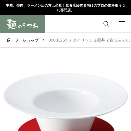
中華、焼肉、ラーメン店の方は必見！飲食店経営者向けのプロの業務用うつ
わ専門店。




00001259 スタイリッシュ麺丼 2 白 26㎝ステー
ショップ