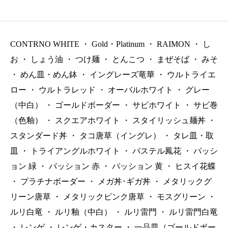
P.38 ￥2600（税抜）
CONTRNO WHITE
・
Gold・Platinum
・
RAIMON
・
し
お
・
しょう油
・
つけ麺
・
とんこつ
・
まぜそば
・
みそ
・
めん皿・めん鉢
・
イングレーズ竜華
・
ウルトライエ
ロー
・
ウルトラレッド
・
オーバルホワイト
・
グレー
（中白）
・
ゴールドボーダー
・
サビホワイト
・
サビ巻
（色釉）
・
スクエアホワイト
・
スタイリッシュ麺丼
・
スタンダード丼
・
タコ唐草（イングレ）
・
タレ皿・取
皿
・
トライアングルホワイト
・
パステル鳳花
・
パッシ
ョン 緑
・
パッション 赤
・
パッション 黄
・
ヒスイ花蝶
・
プラチナボーダー
・
メガ丼･ギガ丼
・
メタリックグ
リーン唐草
・
メタリックピンク唐草
・
モスグリーン
・
ルリ白竜
・
ルリ釉（中白）
・
ルリ雷門
・
ルリ雷門白竜
・
レンゲ
・
レンゲ・カスター
・
一品皿（ゴールドボー