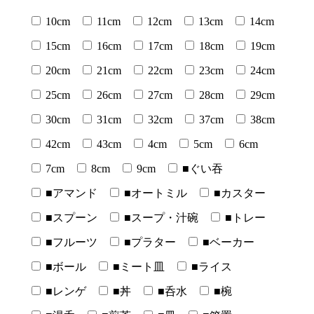
10cm
11cm
12cm
13cm
14cm
15cm
16cm
17cm
18cm
19cm
20cm
21cm
22cm
23cm
24cm
25cm
26cm
27cm
28cm
29cm
30cm
31cm
32cm
37cm
38cm
42cm
43cm
4cm
5cm
6cm
7cm
8cm
9cm
■ぐい吞
■アマンド
■オートミル
■カスター
■スプーン
■スープ・汁碗
■トレー
■フルーツ
■プラター
■ベーカー
■ボール
■ミート皿
■ライス
■レンゲ
■丼
■呑水
■椀