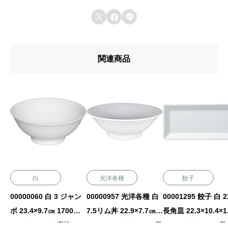



関連商品
白
光洋各種
餃子
00000060 白 3 ジャン
00000957 光洋各種 白
00001295 餃子 白 
ボ 23.4×9.7㎝ 1700㏄
7.5リム丼 22.9×7.7㎝ 1
長角皿 22.3×10.4×1.8
P.91 ￥6200（税抜）
320㏄ P.88 ￥2300（税
㎝ P.24 ￥1600（税