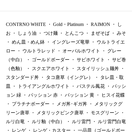
抜）
抜）
CONTRNO WHITE
・
Gold・Platinum
・
RAIMON
・
し
お
・
しょう油
・
つけ麺
・
とんこつ
・
まぜそば
・
みそ
・
めん皿・めん鉢
・
イングレーズ竜華
・
ウルトライエ
ロー
・
ウルトラレッド
・
オーバルホワイト
・
グレー
（中白）
・
ゴールドボーダー
・
サビホワイト
・
サビ巻
（色釉）
・
スクエアホワイト
・
スタイリッシュ麺丼
・
スタンダード丼
・
タコ唐草（イングレ）
・
タレ皿・取
皿
・
トライアングルホワイト
・
パステル鳳花
・
パッシ
ョン 緑
・
パッション 赤
・
パッション 黄
・
ヒスイ花蝶
・
プラチナボーダー
・
メガ丼･ギガ丼
・
メタリックグ
リーン唐草
・
メタリックピンク唐草
・
モスグリーン
・
ルリ白竜
・
ルリ釉（中白）
・
ルリ雷門
・
ルリ雷門白竜
・
レンゲ
・
レンゲ・カスター
・
一品皿（ゴールドボー