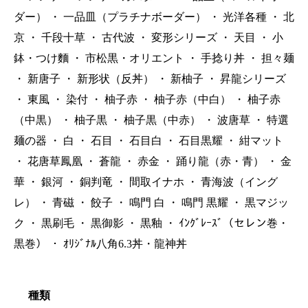
ダー）
・
一品皿（プラチナボーダー）
・
光洋各種
・
北
京
・
千段十草
・
古代波
・
変形シリーズ
・
天目
・
小
鉢・つけ麵
・
市松黒・オリエント
・
手捻り丼
・
担々麺
・
新唐子
・
新形状（反丼）
・
新柚子
・
昇龍シリーズ
・
東風
・
染付
・
柚子赤
・
柚子赤（中白）
・
柚子赤
（中黒）
・
柚子黒
・
柚子黒（中赤）
・
波唐草
・
特選
麺の器
・
白
・
石目
・
石目白
・
石目黒耀
・
紺マット
・
花唐草鳳凰
・
蒼龍
・
赤金
・
踊り龍（赤・青）
・
金
華
・
銀河
・
銅判竜
・
間取イナホ
・
青海波（イング
レ）
・
青磁
・
餃子
・
鳴門 白
・
鳴門 黒耀
・
黒マジッ
ク
・
黒刷毛
・
黒御影
・
黒釉
・
ｲﾝｸﾞﾚｰｽﾞ（セレン巻・
黒巻）
・
ｵﾘｼﾞﾅﾙ八角6.3丼・龍神丼
種類