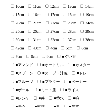
10cm
11cm
12cm
13cm
14cm
15cm
16cm
17cm
18cm
19cm
20cm
21cm
22cm
23cm
24cm
25cm
26cm
27cm
28cm
29cm
30cm
31cm
32cm
37cm
38cm
42cm
43cm
4cm
5cm
6cm
7cm
8cm
9cm
■ぐい吞
■アマンド
■オートミル
■カスター
■スプーン
■スープ・汁碗
■トレー
■フルーツ
■プラター
■ベーカー
■ボール
■ミート皿
■ライス
■レンゲ
■丼
■呑水
■椀
■湯呑
■煎茶
■皿
■箸置