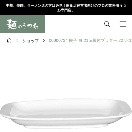
中華、焼肉、ラーメン店の方は必見！飲食店経営者向けのプロの業務用うつ
わ専門店。




00000734 餃子 白 21㎝耳付プラター 22.8×1
ショップ