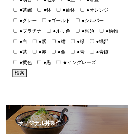
■茶碗
■鉢
■麺鉢
●オレンジ
●グレー
●ゴールド
●シルバー
●プラチナ
●ルリ色
●呉須
●柄物
●白
●紫
●紺
●緑
●織部
●茶
●赤
●金
●青
●青磁
●黄色
●黒
★イングレーズ
オリジナル丼製作