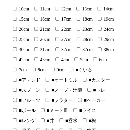
10cm
11cm
12cm
13cm
14cm
15cm
16cm
17cm
18cm
19cm
20cm
21cm
22cm
23cm
24cm
25cm
26cm
27cm
28cm
29cm
30cm
31cm
32cm
37cm
38cm
42cm
43cm
4cm
5cm
6cm
7cm
8cm
9cm
■ぐい吞
■アマンド
■オートミル
■カスター
■スプーン
■スープ・汁碗
■トレー
■フルーツ
■プラター
■ベーカー
■ボール
■ミート皿
■ライス
■レンゲ
■丼
■呑水
■椀