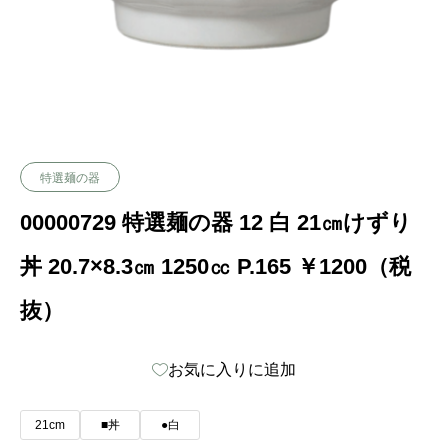
特選麺の器
00000729 特選麺の器 12 白 21㎝けずり
丼 20.7×8.3㎝ 1250㏄ P.165 ￥1200（税
抜）
お気に入りに追加
21cm
■丼
●白