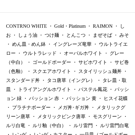
000（税抜）
200（税抜）
00（税抜）
CONTRNO WHITE
・
Gold・Platinum
・
RAIMON
・
し
お
・
しょう油
・
つけ麺
・
とんこつ
・
まぜそば
・
みそ
・
めん皿・めん鉢
・
イングレーズ竜華
・
ウルトライエ
ロー
・
ウルトラレッド
・
オーバルホワイト
・
グレー
（中白）
・
ゴールドボーダー
・
サビホワイト
・
サビ巻
（色釉）
・
スクエアホワイト
・
スタイリッシュ麺丼
・
スタンダード丼
・
タコ唐草（イングレ）
・
タレ皿・取
皿
・
トライアングルホワイト
・
パステル鳳花
・
パッシ
ョン 緑
・
パッション 赤
・
パッション 黄
・
ヒスイ花蝶
・
プラチナボーダー
・
メガ丼･ギガ丼
・
メタリックグ
リーン唐草
・
メタリックピンク唐草
・
モスグリーン
・
ルリ白竜
・
ルリ釉（中白）
・
ルリ雷門
・
ルリ雷門白竜
・
レンゲ
・
レンゲ・カスター
・
一品皿（ゴールドボー