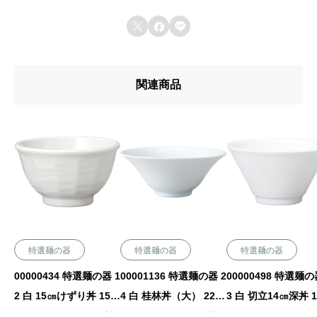



関連商品
特選麺の器
特選麺の器
特選麺の器
00000434 特選麺の器 1
00001136 特選麺の器 2
00000498 特選麺の
2 白 15㎝けずり丼 15.1
4 白 桂林丼（大） 22.3
3 白 切立14㎝深丼 1
×8.5㎝ 750㏄ P.165 ￥1
×9㎝ 1400㏄ P.177 ￥2
×7.8㎝ 530㏄ P.166