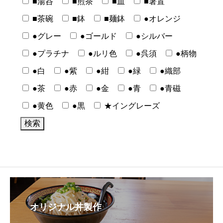
■湯呑
■煎茶
■皿
■箸置
■茶碗
■鉢
■麺鉢
●オレンジ
●グレー
●ゴールド
●シルバー
●プラチナ
●ルリ色
●呉須
●柄物
●白
●紫
●紺
●緑
●織部
●茶
●赤
●金
●青
●青磁
●黄色
●黒
★イングレーズ
オリジナル丼製作