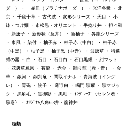
ダー）
・
一品皿（プラチナボーダー）
・
光洋各種
・
北
京
・
千段十草
・
古代波
・
変形シリーズ
・
天目
・
小
鉢・つけ麵
・
市松黒・オリエント
・
手捻り丼
・
担々麺
・
新唐子
・
新形状（反丼）
・
新柚子
・
昇龍シリーズ
・
東風
・
染付
・
柚子赤
・
柚子赤（中白）
・
柚子赤
（中黒）
・
柚子黒
・
柚子黒（中赤）
・
波唐草
・
特選
麺の器
・
白
・
石目
・
石目白
・
石目黒耀
・
紺マット
・
花唐草鳳凰
・
蒼龍
・
赤金
・
踊り龍（赤・青）
・
金
華
・
銀河
・
銅判竜
・
間取イナホ
・
青海波（イング
レ）
・
青磁
・
餃子
・
鳴門 白
・
鳴門 黒耀
・
黒マジッ
ク
・
黒刷毛
・
黒御影
・
黒釉
・
ｲﾝｸﾞﾚｰｽﾞ（セレン巻・
黒巻）
・
ｵﾘｼﾞﾅﾙ八角6.3丼・龍神丼
種類