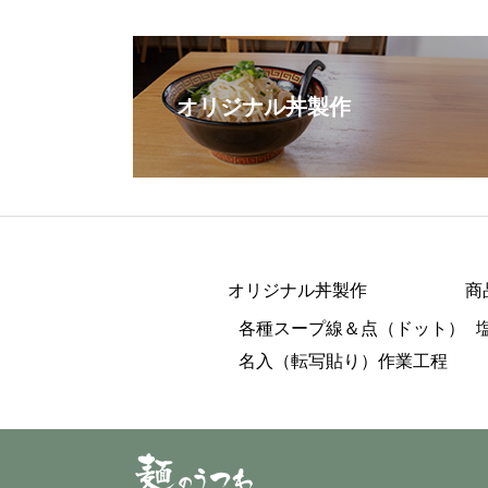
オリジナル丼製作
オリジナル丼製作
商
各種スープ線＆点（ドット）
名入（転写貼り）作業工程