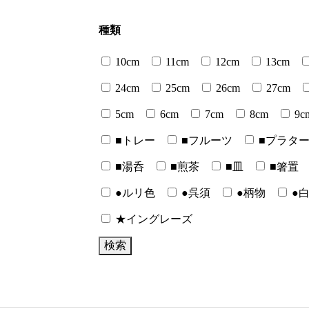
種類
10cm
11cm
12cm
13cm
24cm
25cm
26cm
27cm
5cm
6cm
7cm
8cm
9c
■トレー
■フルーツ
■プラタ
■湯呑
■煎茶
■皿
■箸置
●ルリ色
●呉須
●柄物
●
★イングレーズ