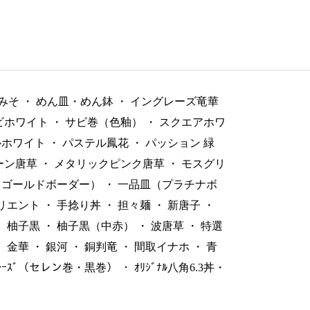
みそ
・
めん皿・めん鉢
・
イングレーズ竜華
ビホワイト
・
サビ巻（色釉）
・
スクエアホワ
ルホワイト
・
パステル鳳花
・
パッション 緑
ーン唐草
・
メタリックピンク唐草
・
モスグリ
（ゴールドボーダー）
・
一品皿（プラチナボ
リエント
・
手捻り丼
・
担々麺
・
新唐子
・
・
柚子黒
・
柚子黒（中赤）
・
波唐草
・
特選
・
金華
・
銀河
・
銅判竜
・
間取イナホ
・
青
ﾞﾚｰｽﾞ（セレン巻・黒巻）
・
ｵﾘｼﾞﾅﾙ八角6.3丼・