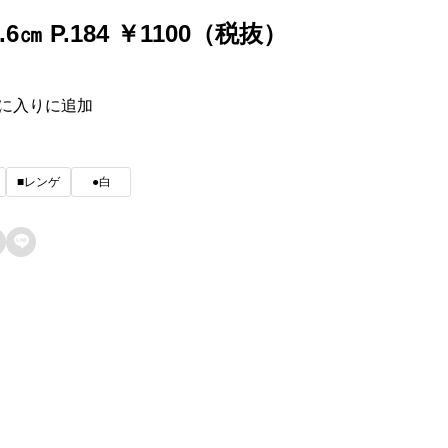
6.6㎝ P.184 ￥1100（税抜）
に入りに追加
■レンゲ
●白
