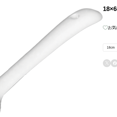
18×
お気
18cm

