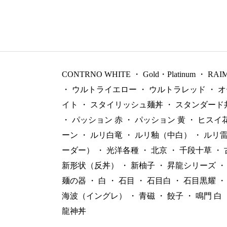
CONTRNO WHITE
・
Gold・Platinum
・
RAI
・
ウルトライエロー
・
ウルトラレッド
・
オ
イト
・
スタイリッシュ麺丼
・
スタンダード
・
パッション 赤
・
パッション 黄
・
ヒスイ
ーン
・
ルリ白竜
・
ルリ釉（中白）
・
ルリ
ーダー）
・
光洋各種
・
北京
・
千段十草
・
新形状（反丼）
・
新柚子
・
昇龍シリーズ
・
麺の器
・
白
・
石目
・
石目白
・
石目黒耀
・
海波（イングレ）
・
青磁
・
餃子
・
鳴門 白
龍神丼