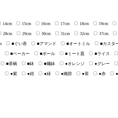
14cm
15cm
16cm
17cm
18cm
19cm
28cm
29cm
30cm
31cm
32cm
37cm
m
■ぐい吞
■アマンド
■オートミル
■カスタ
ー
■ベーカー
■ボール
■ミート皿
■ライス
■茶碗
■鉢
■麺鉢
●オレンジ
●グレー
白
●紫
●紺
●緑
●織部
●茶
●赤