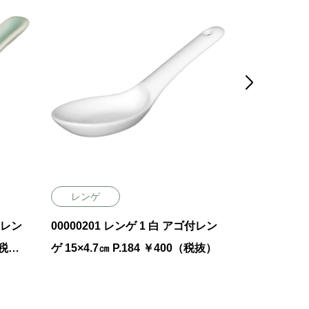

レンゲ
レンゲ
口レン
00000201 レンゲ 1 白 アゴ付レン
00030210
ゲ 15×4.7㎝ P.184 ￥400（税抜）
ゲ 22×8㎝