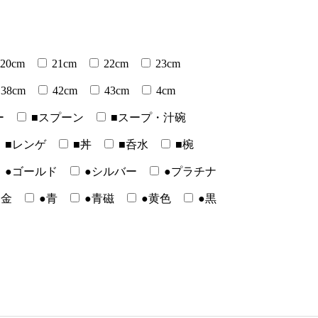
20cm
21cm
22cm
23cm
38cm
42cm
43cm
4cm
ー
■スプーン
■スープ・汁碗
■レンゲ
■丼
■呑水
■椀
●ゴールド
●シルバー
●プラチナ
●金
●青
●青磁
●黄色
●黒