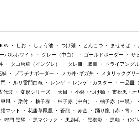
MON
・
しお
・
しょう油
・
つけ麺
・
とんこつ
・
まぜそば
・
ーバルホワイト
・
グレー（中白）
・
ゴールドボーダー
・
サ
丼
・
タコ唐草（イングレ）
・
タレ皿・取皿
・
トライアング
花蝶
・
プラチナボーダー
・
メガ丼･ギガ丼
・
メタリックグリ
雷門
・
ルリ雷門白竜
・
レンゲ
・
レンゲ・カスター
・
一品皿
古代波
・
変形シリーズ
・
天目
・
小鉢・つけ麵
・
市松黒・オ
東風
・
染付
・
柚子赤
・
柚子赤（中白）
・
柚子赤（中黒）
紺マット
・
花唐草鳳凰
・
蒼龍
・
赤金
・
踊り龍（赤・青）
・
鳴門 黒耀
・
黒マジック
・
黒刷毛
・
黒御影
・
黒釉
・
ｲﾝｸ