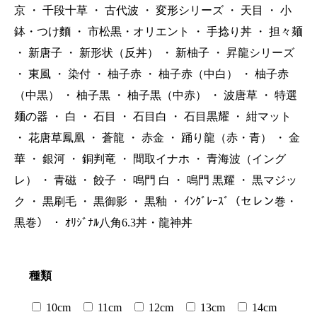
京
・
千段十草
・
古代波
・
変形シリーズ
・
天目
・
小
鉢・つけ麵
・
市松黒・オリエント
・
手捻り丼
・
担々麺
・
新唐子
・
新形状（反丼）
・
新柚子
・
昇龍シリーズ
・
東風
・
染付
・
柚子赤
・
柚子赤（中白）
・
柚子赤
（中黒）
・
柚子黒
・
柚子黒（中赤）
・
波唐草
・
特選
麺の器
・
白
・
石目
・
石目白
・
石目黒耀
・
紺マット
・
花唐草鳳凰
・
蒼龍
・
赤金
・
踊り龍（赤・青）
・
金
華
・
銀河
・
銅判竜
・
間取イナホ
・
青海波（イング
レ）
・
青磁
・
餃子
・
鳴門 白
・
鳴門 黒耀
・
黒マジッ
ク
・
黒刷毛
・
黒御影
・
黒釉
・
ｲﾝｸﾞﾚｰｽﾞ（セレン巻・
黒巻）
・
ｵﾘｼﾞﾅﾙ八角6.3丼・龍神丼
種類
10cm
11cm
12cm
13cm
14cm