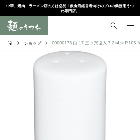
中華、焼肉、ラーメン店の方は必見！飲食店経営者向けのプロの業務用うつ
わ専門店。




00000173 白 17 三ツ穴塩入 7.2×4㎝ P.10
ショップ