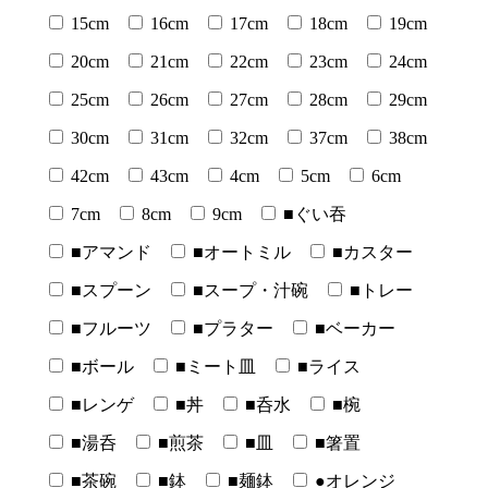
15cm
16cm
17cm
18cm
19cm
20cm
21cm
22cm
23cm
24cm
25cm
26cm
27cm
28cm
29cm
30cm
31cm
32cm
37cm
38cm
42cm
43cm
4cm
5cm
6cm
7cm
8cm
9cm
■ぐい吞
■アマンド
■オートミル
■カスター
■スプーン
■スープ・汁碗
■トレー
■フルーツ
■プラター
■ベーカー
■ボール
■ミート皿
■ライス
■レンゲ
■丼
■呑水
■椀
■湯呑
■煎茶
■皿
■箸置
■茶碗
■鉢
■麺鉢
●オレンジ