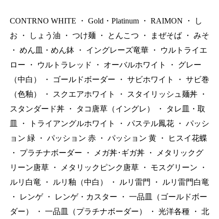
CONTRNO WHITE
・
Gold・Platinum
・
RAIMON
・
し
お
・
しょう油
・
つけ麺
・
とんこつ
・
まぜそば
・
みそ
・
めん皿・めん鉢
・
イングレーズ竜華
・
ウルトライエ
ロー
・
ウルトラレッド
・
オーバルホワイト
・
グレー
（中白）
・
ゴールドボーダー
・
サビホワイト
・
サビ巻
（色釉）
・
スクエアホワイト
・
スタイリッシュ麺丼
・
スタンダード丼
・
タコ唐草（イングレ）
・
タレ皿・取
皿
・
トライアングルホワイト
・
パステル鳳花
・
パッシ
ョン 緑
・
パッション 赤
・
パッション 黄
・
ヒスイ花蝶
・
プラチナボーダー
・
メガ丼･ギガ丼
・
メタリックグ
リーン唐草
・
メタリックピンク唐草
・
モスグリーン
・
ルリ白竜
・
ルリ釉（中白）
・
ルリ雷門
・
ルリ雷門白竜
・
レンゲ
・
レンゲ・カスター
・
一品皿（ゴールドボー
ダー）
・
一品皿（プラチナボーダー）
・
光洋各種
・
北