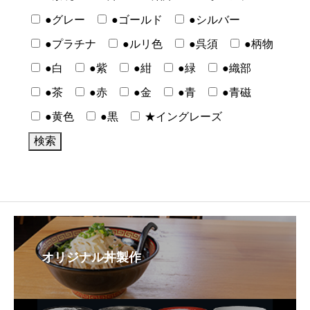
●グレー
●ゴールド
●シルバー
●プラチナ
●ルリ色
●呉須
●柄物
●白
●紫
●紺
●緑
●織部
●茶
●赤
●金
●青
●青磁
●黄色
●黒
★イングレーズ
オリジナル丼製作