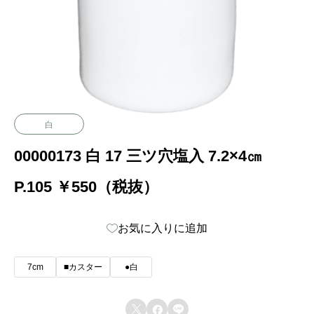
白
00000173 白 17 三ツ穴塩入 7.2×4㎝
P.105 ￥550（税抜）
お気に入りに追加
7cm
■カスター
●白


