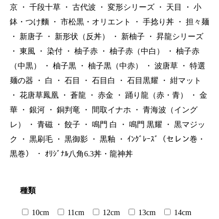
京
・
千段十草
・
古代波
・
変形シリーズ
・
天目
・
小
鉢・つけ麵
・
市松黒・オリエント
・
手捻り丼
・
担々麺
・
新唐子
・
新形状（反丼）
・
新柚子
・
昇龍シリーズ
・
東風
・
染付
・
柚子赤
・
柚子赤（中白）
・
柚子赤
（中黒）
・
柚子黒
・
柚子黒（中赤）
・
波唐草
・
特選
麺の器
・
白
・
石目
・
石目白
・
石目黒耀
・
紺マット
・
花唐草鳳凰
・
蒼龍
・
赤金
・
踊り龍（赤・青）
・
金
華
・
銀河
・
銅判竜
・
間取イナホ
・
青海波（イング
レ）
・
青磁
・
餃子
・
鳴門 白
・
鳴門 黒耀
・
黒マジッ
ク
・
黒刷毛
・
黒御影
・
黒釉
・
ｲﾝｸﾞﾚｰｽﾞ（セレン巻・
黒巻）
・
ｵﾘｼﾞﾅﾙ八角6.3丼・龍神丼
種類
10cm
11cm
12cm
13cm
14cm