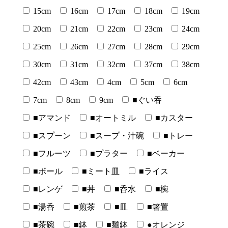
15cm
16cm
17cm
18cm
19cm
20cm
21cm
22cm
23cm
24cm
25cm
26cm
27cm
28cm
29cm
30cm
31cm
32cm
37cm
38cm
42cm
43cm
4cm
5cm
6cm
7cm
8cm
9cm
■ぐい吞
■アマンド
■オートミル
■カスター
■スプーン
■スープ・汁碗
■トレー
■フルーツ
■プラター
■ベーカー
■ボール
■ミート皿
■ライス
■レンゲ
■丼
■呑水
■椀
■湯呑
■煎茶
■皿
■箸置
■茶碗
■鉢
■麺鉢
●オレンジ