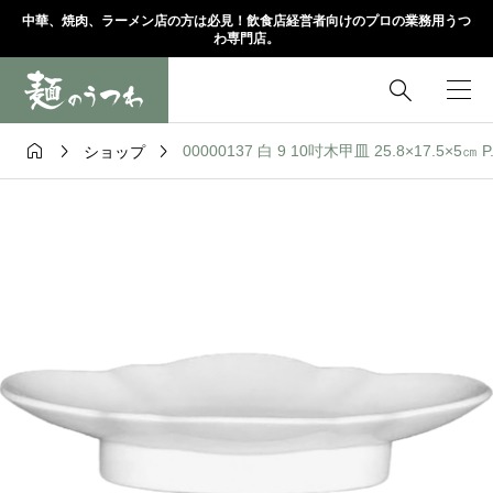
中華、焼肉、ラーメン店の方は必見！飲食店経営者向けのプロの業務用うつ
わ専門店。




00000137 白 9 10吋木甲皿 25.8×17.5×5㎝
ショップ