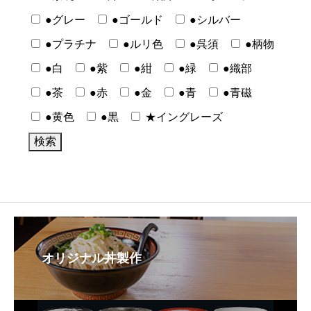
●グレー
●ゴールド
●シルバー
●プラチナ
●ルリ色
●呉須
●柄物
●白
●紫
●紺
●緑
●織部
●茶
●赤
●金
●青
●青磁
●黄色
●黒
★イングレーズ
オリジナル丼製作