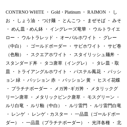
CONTRNO WHITE
・
Gold・Platinum
・
RAIMON
・
し
お
・
しょう油
・
つけ麺
・
とんこつ
・
まぜそば
・
みそ
・
めん皿・めん鉢
・
イングレーズ竜華
・
ウルトライエ
ロー
・
ウルトラレッド
・
オーバルホワイト
・
グレー
（中白）
・
ゴールドボーダー
・
サビホワイト
・
サビ巻
（色釉）
・
スクエアホワイト
・
スタイリッシュ麺丼
・
スタンダード丼
・
タコ唐草（イングレ）
・
タレ皿・取
皿
・
トライアングルホワイト
・
パステル鳳花
・
パッシ
ョン 緑
・
パッション 赤
・
パッション 黄
・
ヒスイ花蝶
・
プラチナボーダー
・
メガ丼･ギガ丼
・
メタリックグ
リーン唐草
・
メタリックピンク唐草
・
モスグリーン
・
ルリ白竜
・
ルリ釉（中白）
・
ルリ雷門
・
ルリ雷門白竜
・
レンゲ
・
レンゲ・カスター
・
一品皿（ゴールドボー
ダー）
・
一品皿（プラチナボーダー）
・
光洋各種
・
北