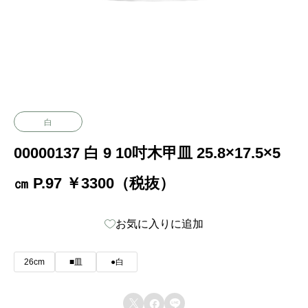
白
00000137 白 9 10吋木甲皿 25.8×17.5×5
㎝ P.97 ￥3300（税抜）
お気に入りに追加
26cm
■皿
●白


