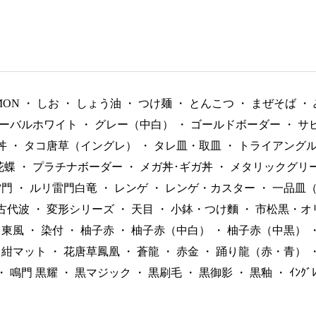
MON
・
しお
・
しょう油
・
つけ麺
・
とんこつ
・
まぜそば
・
ーバルホワイト
・
グレー（中白）
・
ゴールドボーダー
・
サ
丼
・
タコ唐草（イングレ）
・
タレ皿・取皿
・
トライアング
花蝶
・
プラチナボーダー
・
メガ丼･ギガ丼
・
メタリックグリ
雷門
・
ルリ雷門白竜
・
レンゲ
・
レンゲ・カスター
・
一品皿
古代波
・
変形シリーズ
・
天目
・
小鉢・つけ麵
・
市松黒・オ
東風
・
染付
・
柚子赤
・
柚子赤（中白）
・
柚子赤（中黒）
紺マット
・
花唐草鳳凰
・
蒼龍
・
赤金
・
踊り龍（赤・青）
・
鳴門 黒耀
・
黒マジック
・
黒刷毛
・
黒御影
・
黒釉
・
ｲﾝｸ