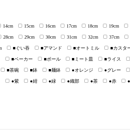
14cm
15cm
16cm
17cm
18cm
19cm
28cm
29cm
30cm
31cm
32cm
37cm
m
■ぐい吞
■アマンド
■オートミル
■カスタ
ー
■ベーカー
■ボール
■ミート皿
■ライス
■茶碗
■鉢
■麺鉢
●オレンジ
●グレー
白
●紫
●紺
●緑
●織部
●茶
●赤