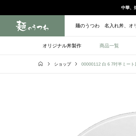
中華、
麺のうつわ 名入れ丼、オ
オリジナル丼製作
商品一覧



00000112 白 6 7吋半ミート
ショップ