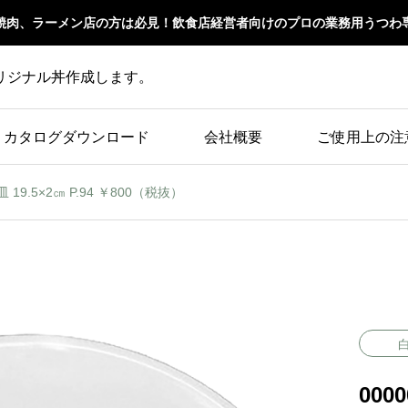
焼肉、ラーメン店の方は必見！飲食店経営者向けのプロの業務用うつわ
リジナル丼作成します。
カタログダウンロード
会社概要
ご使用上の注
皿 19.5×2㎝ P.94 ￥800（税抜）
000