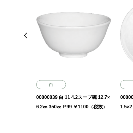

白
寸丸皿（リム）
00000039 白 11 4.2スープ碗 12.7×
0000
5 ￥5100
6.2㎝ 350㏄ P.99 ￥1100（税抜）
1.5×