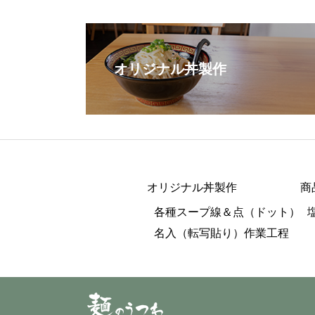
オリジナル丼製作
オリジナル丼製作
商
各種スープ線＆点（ドット）
名入（転写貼り）作業工程