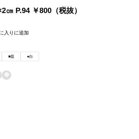
5×2㎝ P.94 ￥800（税抜）
に入りに追加
■皿
●白
