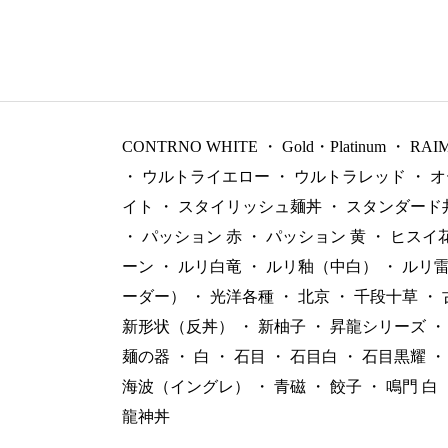
CONTRNO WHITE
・
Gold・Platinum
・
RAI
・
ウルトライエロー
・
ウルトラレッド
・
オ
イト
・
スタイリッシュ麺丼
・
スタンダード
・
パッション 赤
・
パッション 黄
・
ヒスイ
ーン
・
ルリ白竜
・
ルリ釉（中白）
・
ルリ
ーダー）
・
光洋各種
・
北京
・
千段十草
・
新形状（反丼）
・
新柚子
・
昇龍シリーズ
・
麺の器
・
白
・
石目
・
石目白
・
石目黒耀
・
海波（イングレ）
・
青磁
・
餃子
・
鳴門 白
龍神丼