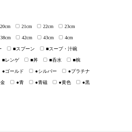
20cm
21cm
22cm
23cm
38cm
42cm
43cm
4cm
ー
■スプーン
■スープ・汁碗
■レンゲ
■丼
■呑水
■椀
●ゴールド
●シルバー
●プラチナ
●金
●青
●青磁
●黄色
●黒