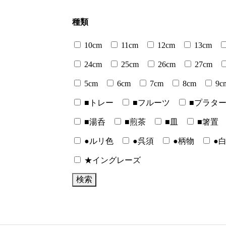
種類
10cm
11cm
12cm
13cm
24cm
25cm
26cm
27cm
5cm
6cm
7cm
8cm
9c
■トレー
■フルーツ
■プラタ
■湯呑
■煎茶
■皿
■箸置
●ルリ色
●呉須
●柄物
●
★イングレーズ