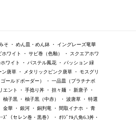
みそ
・
めん皿・めん鉢
・
イングレーズ竜華
ビホワイト
・
サビ巻（色釉）
・
スクエアホワ
ルホワイト
・
パステル鳳花
・
パッション 緑
ーン唐草
・
メタリックピンク唐草
・
モスグリ
（ゴールドボーダー）
・
一品皿（プラチナボ
リエント
・
手捻り丼
・
担々麺
・
新唐子
・
・
柚子黒
・
柚子黒（中赤）
・
波唐草
・
特選
・
金華
・
銀河
・
銅判竜
・
間取イナホ
・
青
ﾞﾚｰｽﾞ（セレン巻・黒巻）
・
ｵﾘｼﾞﾅﾙ八角6.3丼・