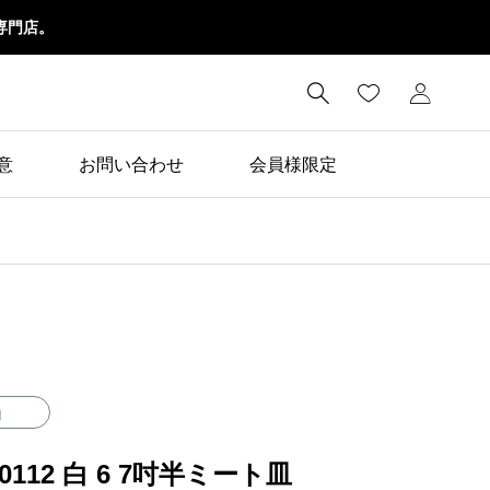
専門店。

意
お問い合わせ
会員様限定
白
00112 白 6 7吋半ミート皿