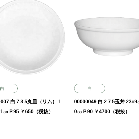
白
白
0007 白 7 3.5丸皿（リム） 1
00000049 白 2 7.5玉丼 23×9㎝ 190
2.1㎝ P.95 ￥650（税抜）
0㏄ P.90 ￥4700（税抜）