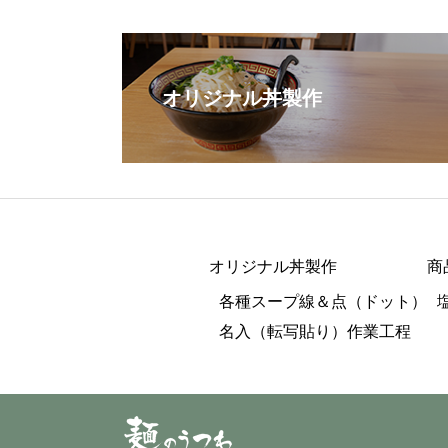
オリジナル丼製作
オリジナル丼製作
商
各種スープ線＆点（ドット）
名入（転写貼り）作業工程