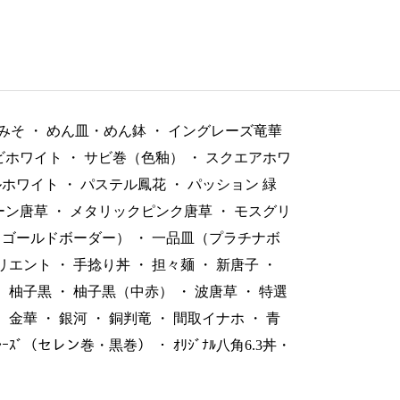
みそ
・
めん皿・めん鉢
・
イングレーズ竜華
ビホワイト
・
サビ巻（色釉）
・
スクエアホワ
ルホワイト
・
パステル鳳花
・
パッション 緑
ーン唐草
・
メタリックピンク唐草
・
モスグリ
（ゴールドボーダー）
・
一品皿（プラチナボ
リエント
・
手捻り丼
・
担々麺
・
新唐子
・
・
柚子黒
・
柚子黒（中赤）
・
波唐草
・
特選
・
金華
・
銀河
・
銅判竜
・
間取イナホ
・
青
ﾞﾚｰｽﾞ（セレン巻・黒巻）
・
ｵﾘｼﾞﾅﾙ八角6.3丼・