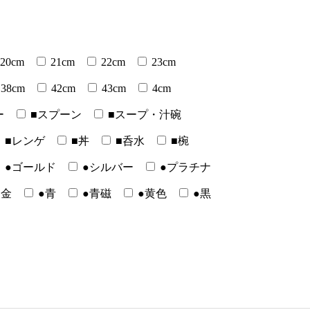
20cm
21cm
22cm
23cm
38cm
42cm
43cm
4cm
ー
■スプーン
■スープ・汁碗
■レンゲ
■丼
■呑水
■椀
●ゴールド
●シルバー
●プラチナ
●金
●青
●青磁
●黄色
●黒