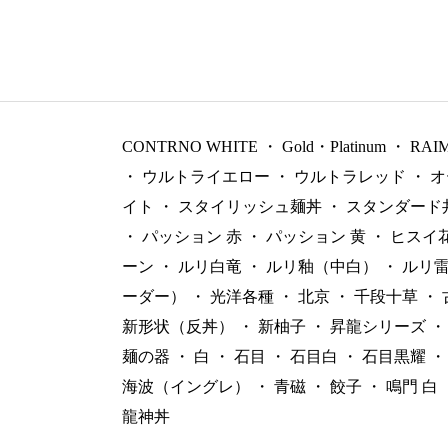
CONTRNO WHITE
・
Gold・Platinum
・
RAI
・
ウルトライエロー
・
ウルトラレッド
・
オ
イト
・
スタイリッシュ麺丼
・
スタンダード
・
パッション 赤
・
パッション 黄
・
ヒスイ
ーン
・
ルリ白竜
・
ルリ釉（中白）
・
ルリ
ーダー）
・
光洋各種
・
北京
・
千段十草
・
新形状（反丼）
・
新柚子
・
昇龍シリーズ
・
麺の器
・
白
・
石目
・
石目白
・
石目黒耀
・
海波（イングレ）
・
青磁
・
餃子
・
鳴門 白
龍神丼