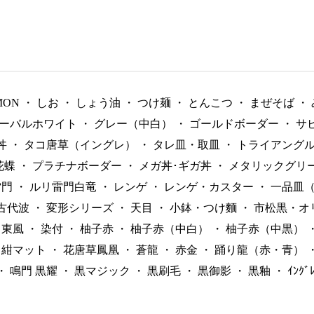
MON
・
しお
・
しょう油
・
つけ麺
・
とんこつ
・
まぜそば
・
ーバルホワイト
・
グレー（中白）
・
ゴールドボーダー
・
サ
丼
・
タコ唐草（イングレ）
・
タレ皿・取皿
・
トライアング
花蝶
・
プラチナボーダー
・
メガ丼･ギガ丼
・
メタリックグリ
雷門
・
ルリ雷門白竜
・
レンゲ
・
レンゲ・カスター
・
一品皿
古代波
・
変形シリーズ
・
天目
・
小鉢・つけ麵
・
市松黒・オ
東風
・
染付
・
柚子赤
・
柚子赤（中白）
・
柚子赤（中黒）
紺マット
・
花唐草鳳凰
・
蒼龍
・
赤金
・
踊り龍（赤・青）
・
鳴門 黒耀
・
黒マジック
・
黒刷毛
・
黒御影
・
黒釉
・
ｲﾝｸ