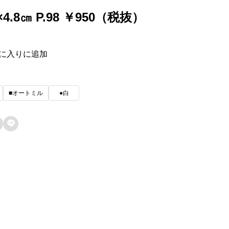
3×4.8㎝ P.98 ￥950（税抜）
に入りに追加
■オートミル
●白
