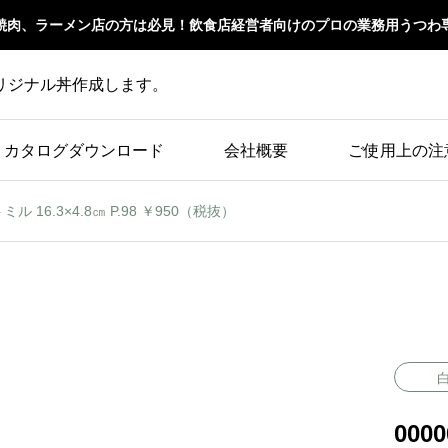
焼肉、ラーメン店の方は必見！飲食店経営者向けのプロの業務用うつわ
リジナル丼作成します。
カタログダウンロード
会社概要
ご使用上の注
トミル 16.3×4.8㎝ P.98 ￥950（税抜）
000