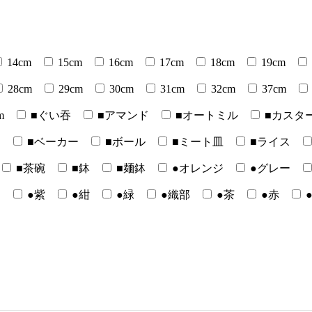
14cm
15cm
16cm
17cm
18cm
19cm
28cm
29cm
30cm
31cm
32cm
37cm
m
■ぐい吞
■アマンド
■オートミル
■カスタ
ー
■ベーカー
■ボール
■ミート皿
■ライス
■茶碗
■鉢
■麺鉢
●オレンジ
●グレー
白
●紫
●紺
●緑
●織部
●茶
●赤