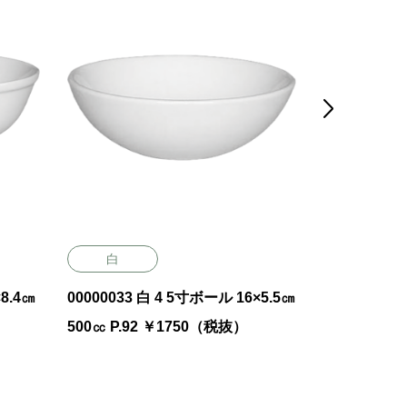

白
白
00000033 白 4 5寸ボール 16×5.5㎝
00000042 白
500㏄ P.92 ￥1750（税抜）
×4.6㎝ P.9