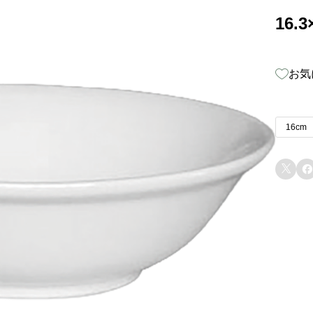
16.
お気
16cm

