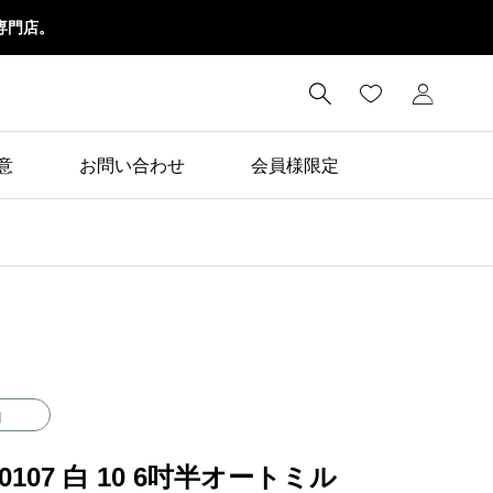
専門店。

意
お問い合わせ
会員様限定
白
00107 白 10 6吋半オートミル