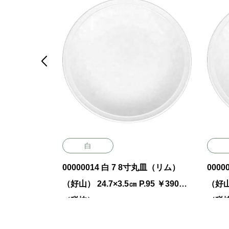

白
 24.6×
00000014 白 7 8寸丸皿（リム）
000
（税抜）
（好山） 24.7×3.5㎝ P.95 ￥3900
（好山）
（税抜）
（税