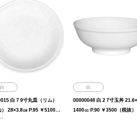
白
白
00015 白 7 9寸丸皿（リム）
00000048 白 2 7寸玉丼 21.6×8.4㎝
 28×3.8㎝ P.95 ￥5100
1400㏄ P.90 ￥3500（税抜）
抜）