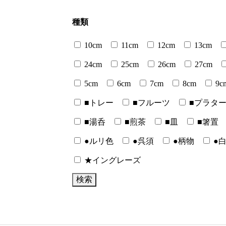
種類
10cm
11cm
12cm
13cm
24cm
25cm
26cm
27cm
5cm
6cm
7cm
8cm
9c
■トレー
■フルーツ
■プラタ
■湯呑
■煎茶
■皿
■箸置
●ルリ色
●呉須
●柄物
●
★イングレーズ