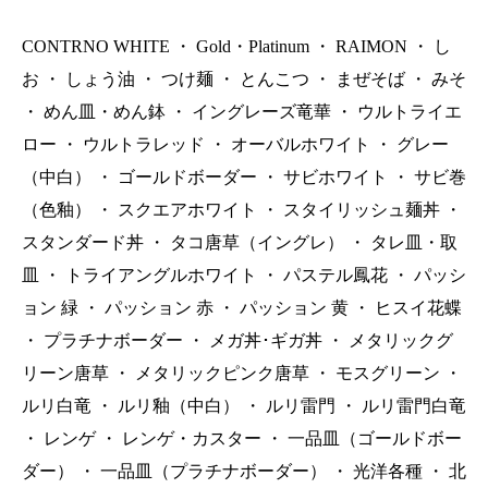
CONTRNO WHITE
・
Gold・Platinum
・
RAIMON
・
し
お
・
しょう油
・
つけ麺
・
とんこつ
・
まぜそば
・
みそ
・
めん皿・めん鉢
・
イングレーズ竜華
・
ウルトライエ
ロー
・
ウルトラレッド
・
オーバルホワイト
・
グレー
（中白）
・
ゴールドボーダー
・
サビホワイト
・
サビ巻
（色釉）
・
スクエアホワイト
・
スタイリッシュ麺丼
・
スタンダード丼
・
タコ唐草（イングレ）
・
タレ皿・取
皿
・
トライアングルホワイト
・
パステル鳳花
・
パッシ
ョン 緑
・
パッション 赤
・
パッション 黄
・
ヒスイ花蝶
・
プラチナボーダー
・
メガ丼･ギガ丼
・
メタリックグ
リーン唐草
・
メタリックピンク唐草
・
モスグリーン
・
ルリ白竜
・
ルリ釉（中白）
・
ルリ雷門
・
ルリ雷門白竜
・
レンゲ
・
レンゲ・カスター
・
一品皿（ゴールドボー
ダー）
・
一品皿（プラチナボーダー）
・
光洋各種
・
北