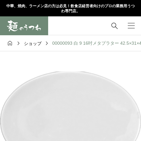
中華、焼肉、ラーメン店の方は必見！飲食店経営者向けのプロの業務用うつ
わ専門店。




00000093 白 9 16吋メタプラター 42.5×31×
ショップ