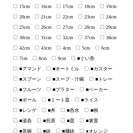
15cm
16cm
17cm
18cm
19cm
20cm
21cm
22cm
23cm
24cm
25cm
26cm
27cm
28cm
29cm
30cm
31cm
32cm
37cm
38cm
42cm
43cm
4cm
5cm
6cm
7cm
8cm
9cm
■ぐい吞
■アマンド
■オートミル
■カスター
■スプーン
■スープ・汁碗
■トレー
■フルーツ
■プラター
■ベーカー
■ボール
■ミート皿
■ライス
■レンゲ
■丼
■呑水
■椀
■湯呑
■煎茶
■皿
■箸置
■茶碗
■鉢
■麺鉢
●オレンジ