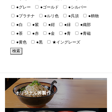
●グレー
●ゴールド
●シルバー
●プラチナ
●ルリ色
●呉須
●柄物
●白
●紫
●紺
●緑
●織部
●茶
●赤
●金
●青
●青磁
●黄色
●黒
★イングレーズ
オリジナル丼製作