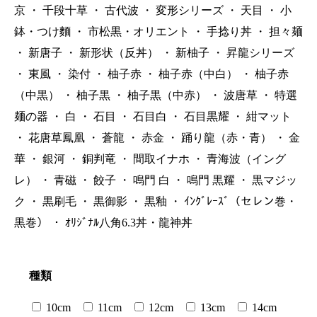
京
・
千段十草
・
古代波
・
変形シリーズ
・
天目
・
小
鉢・つけ麵
・
市松黒・オリエント
・
手捻り丼
・
担々麺
・
新唐子
・
新形状（反丼）
・
新柚子
・
昇龍シリーズ
・
東風
・
染付
・
柚子赤
・
柚子赤（中白）
・
柚子赤
（中黒）
・
柚子黒
・
柚子黒（中赤）
・
波唐草
・
特選
麺の器
・
白
・
石目
・
石目白
・
石目黒耀
・
紺マット
・
花唐草鳳凰
・
蒼龍
・
赤金
・
踊り龍（赤・青）
・
金
華
・
銀河
・
銅判竜
・
間取イナホ
・
青海波（イング
レ）
・
青磁
・
餃子
・
鳴門 白
・
鳴門 黒耀
・
黒マジッ
ク
・
黒刷毛
・
黒御影
・
黒釉
・
ｲﾝｸﾞﾚｰｽﾞ（セレン巻・
黒巻）
・
ｵﾘｼﾞﾅﾙ八角6.3丼・龍神丼
種類
10cm
11cm
12cm
13cm
14cm