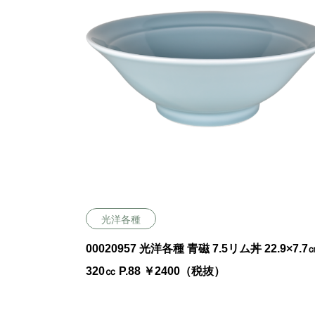
光洋各種
00020957 光洋各種 青磁 7.5リム丼 22.9×7.7㎝
320㏄ P.88 ￥2400（税抜）