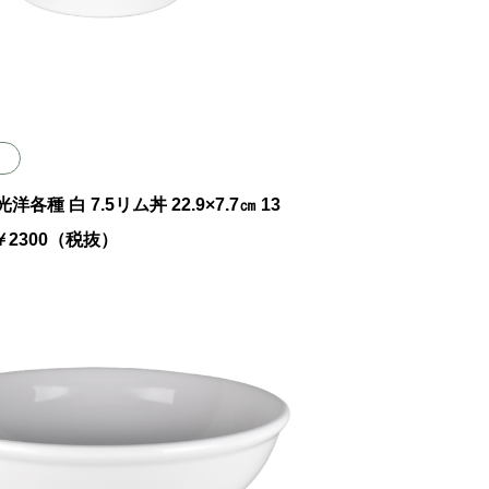
 光洋各種 白 7.5リム丼 22.9×7.7㎝ 13
8 ￥2300（税抜）