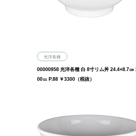
光洋各種
00000958 光洋各種 白 8寸リム丼 24.4×8.7㎝ 
00㏄ P.88 ￥3300（税抜）