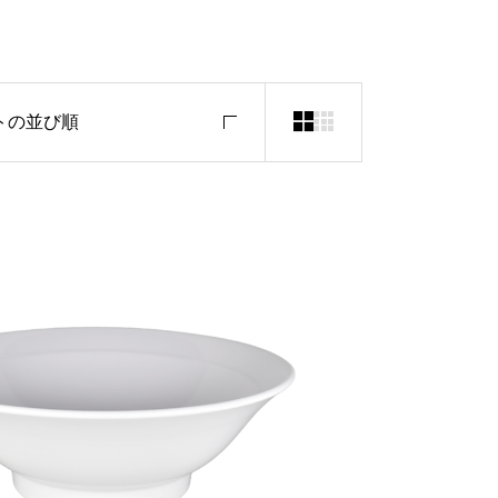


トの並び順