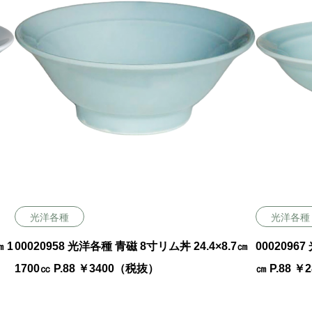
光洋各種
光洋各種
 1
00020958 光洋各種 青磁 8寸リム丼 24.4×8.7㎝
0002096
1700㏄ P.88 ￥3400（税抜）
㎝ P.88 