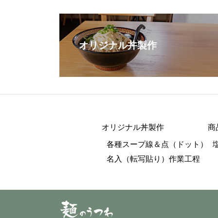
オリジナル丼製作
オリジナル丼製作
商
各種スープ線＆点（ドット）
名入（転写貼り）作業工程