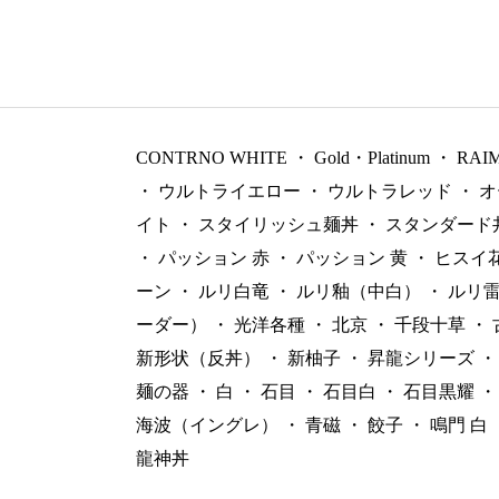
CONTRNO WHITE
・
Gold・Platinum
・
RAI
・
ウルトライエロー
・
ウルトラレッド
・
オ
イト
・
スタイリッシュ麺丼
・
スタンダード
・
パッション 赤
・
パッション 黄
・
ヒスイ
ーン
・
ルリ白竜
・
ルリ釉（中白）
・
ルリ
ーダー）
・
光洋各種
・
北京
・
千段十草
・
新形状（反丼）
・
新柚子
・
昇龍シリーズ
・
麺の器
・
白
・
石目
・
石目白
・
石目黒耀
・
海波（イングレ）
・
青磁
・
餃子
・
鳴門 白
龍神丼