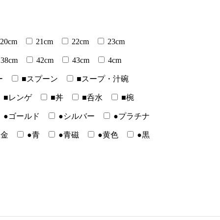
20cm
21cm
22cm
23cm
38cm
42cm
43cm
4cm
ー
■スプーン
■スープ・汁碗
■レンゲ
■丼
■呑水
■椀
●ゴールド
●シルバー
●プラチナ
●金
●青
●青磁
●黄色
●黒