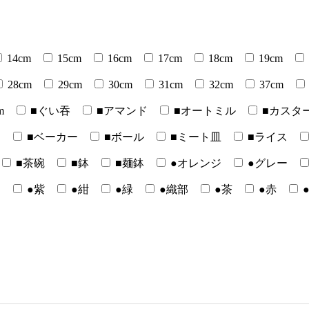
14cm
15cm
16cm
17cm
18cm
19cm
28cm
29cm
30cm
31cm
32cm
37cm
m
■ぐい吞
■アマンド
■オートミル
■カスタ
ー
■ベーカー
■ボール
■ミート皿
■ライス
■茶碗
■鉢
■麺鉢
●オレンジ
●グレー
白
●紫
●紺
●緑
●織部
●茶
●赤