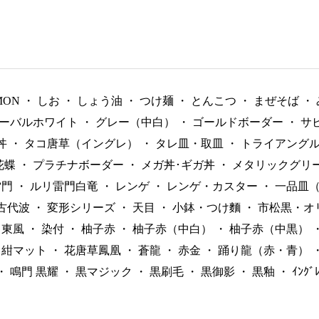
MON
・
しお
・
しょう油
・
つけ麺
・
とんこつ
・
まぜそば
・
ーバルホワイト
・
グレー（中白）
・
ゴールドボーダー
・
サ
丼
・
タコ唐草（イングレ）
・
タレ皿・取皿
・
トライアング
花蝶
・
プラチナボーダー
・
メガ丼･ギガ丼
・
メタリックグリ
雷門
・
ルリ雷門白竜
・
レンゲ
・
レンゲ・カスター
・
一品皿
古代波
・
変形シリーズ
・
天目
・
小鉢・つけ麵
・
市松黒・オ
東風
・
染付
・
柚子赤
・
柚子赤（中白）
・
柚子赤（中黒）
紺マット
・
花唐草鳳凰
・
蒼龍
・
赤金
・
踊り龍（赤・青）
・
鳴門 黒耀
・
黒マジック
・
黒刷毛
・
黒御影
・
黒釉
・
ｲﾝｸ