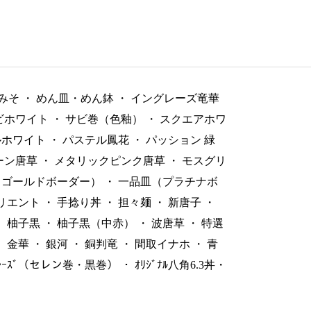
みそ
・
めん皿・めん鉢
・
イングレーズ竜華
ビホワイト
・
サビ巻（色釉）
・
スクエアホワ
ルホワイト
・
パステル鳳花
・
パッション 緑
ーン唐草
・
メタリックピンク唐草
・
モスグリ
（ゴールドボーダー）
・
一品皿（プラチナボ
リエント
・
手捻り丼
・
担々麺
・
新唐子
・
・
柚子黒
・
柚子黒（中赤）
・
波唐草
・
特選
・
金華
・
銀河
・
銅判竜
・
間取イナホ
・
青
ﾞﾚｰｽﾞ（セレン巻・黒巻）
・
ｵﾘｼﾞﾅﾙ八角6.3丼・