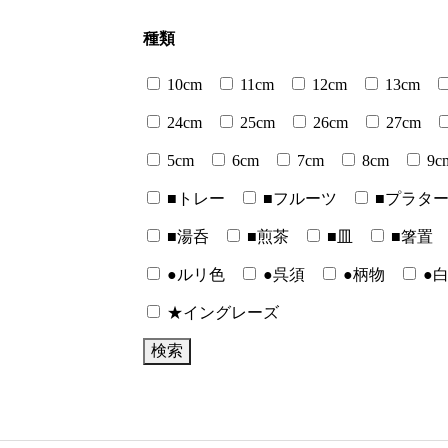
種類
10cm
11cm
12cm
13cm
24cm
25cm
26cm
27cm
5cm
6cm
7cm
8cm
9c
■トレー
■フルーツ
■プラタ
■湯呑
■煎茶
■皿
■箸置
●ルリ色
●呉須
●柄物
●
★イングレーズ