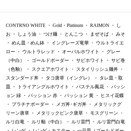
4.8㎝ 250㏄ P.80 ￥700
1400㏄ P.80 ￥1400
×7.5㎝ 500㏄ P.80 
（税抜）
（税抜）
0（税抜）
CONTRNO WHITE
・
Gold・Platinum
・
RAIMON
・
し
お
・
しょう油
・
つけ麺
・
とんこつ
・
まぜそば
・
みそ
・
めん皿・めん鉢
・
イングレーズ竜華
・
ウルトライエ
ロー
・
ウルトラレッド
・
オーバルホワイト
・
グレー
（中白）
・
ゴールドボーダー
・
サビホワイト
・
サビ巻
（色釉）
・
スクエアホワイト
・
スタイリッシュ麺丼
・
スタンダード丼
・
タコ唐草（イングレ）
・
タレ皿・取
皿
・
トライアングルホワイト
・
パステル鳳花
・
パッシ
ョン 緑
・
パッション 赤
・
パッション 黄
・
ヒスイ花蝶
・
プラチナボーダー
・
メガ丼･ギガ丼
・
メタリックグ
リーン唐草
・
メタリックピンク唐草
・
モスグリーン
・
ルリ白竜
・
ルリ釉（中白）
・
ルリ雷門
・
ルリ雷門白竜
・
レンゲ
・
レンゲ・カスター
・
一品皿（ゴールドボー