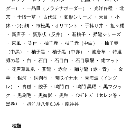
ダー）
・
一品皿（プラチナボーダー）
・
光洋各種
・
北
京
・
千段十草
・
古代波
・
変形シリーズ
・
天目
・
小
鉢・つけ麵
・
市松黒・オリエント
・
手捻り丼
・
担々麺
・
新唐子
・
新形状（反丼）
・
新柚子
・
昇龍シリーズ
・
東風
・
染付
・
柚子赤
・
柚子赤（中白）
・
柚子赤
（中黒）
・
柚子黒
・
柚子黒（中赤）
・
波唐草
・
特選
麺の器
・
白
・
石目
・
石目白
・
石目黒耀
・
紺マット
・
花唐草鳳凰
・
蒼龍
・
赤金
・
踊り龍（赤・青）
・
金
華
・
銀河
・
銅判竜
・
間取イナホ
・
青海波（イング
レ）
・
青磁
・
餃子
・
鳴門 白
・
鳴門 黒耀
・
黒マジッ
ク
・
黒刷毛
・
黒御影
・
黒釉
・
ｲﾝｸﾞﾚｰｽﾞ（セレン巻・
黒巻）
・
ｵﾘｼﾞﾅﾙ八角6.3丼・龍神丼
種類