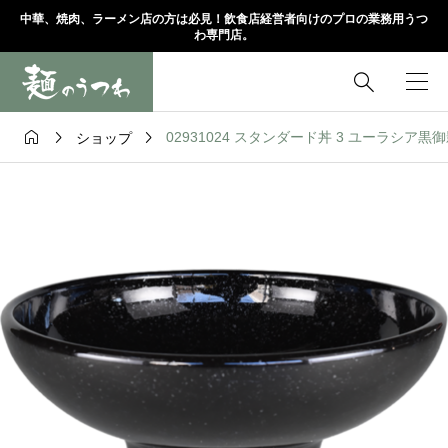
中華、焼肉、ラーメン店の方は必見！飲食店経営者向けのプロの業務用うつ
わ専門店。




02931024 スタンダード丼 3 ユーラシア黒御影 
ショップ