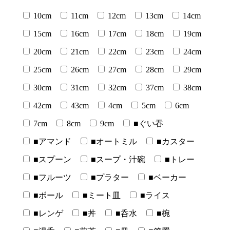
10cm
11cm
12cm
13cm
14cm
15cm
16cm
17cm
18cm
19cm
20cm
21cm
22cm
23cm
24cm
25cm
26cm
27cm
28cm
29cm
30cm
31cm
32cm
37cm
38cm
42cm
43cm
4cm
5cm
6cm
7cm
8cm
9cm
■ぐい吞
■アマンド
■オートミル
■カスター
■スプーン
■スープ・汁碗
■トレー
■フルーツ
■プラター
■ベーカー
■ボール
■ミート皿
■ライス
■レンゲ
■丼
■呑水
■椀