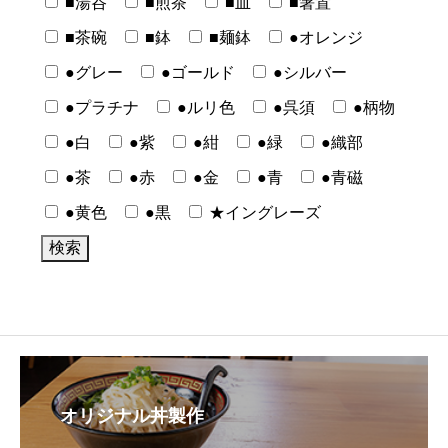
■湯呑
■煎茶
■皿
■箸置
■茶碗
■鉢
■麺鉢
●オレンジ
●グレー
●ゴールド
●シルバー
●プラチナ
●ルリ色
●呉須
●柄物
●白
●紫
●紺
●緑
●織部
●茶
●赤
●金
●青
●青磁
●黄色
●黒
★イングレーズ
オリジナル丼製作