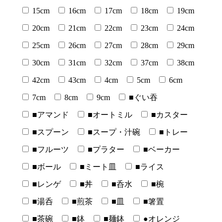
15cm
16cm
17cm
18cm
19cm
20cm
21cm
22cm
23cm
24cm
25cm
26cm
27cm
28cm
29cm
30cm
31cm
32cm
37cm
38cm
42cm
43cm
4cm
5cm
6cm
7cm
8cm
9cm
■ぐい吞
■アマンド
■オートミル
■カスター
■スプーン
■スープ・汁碗
■トレー
■フルーツ
■プラター
■ベーカー
■ボール
■ミート皿
■ライス
■レンゲ
■丼
■呑水
■椀
■湯呑
■煎茶
■皿
■箸置
■茶碗
■鉢
■麺鉢
●オレンジ