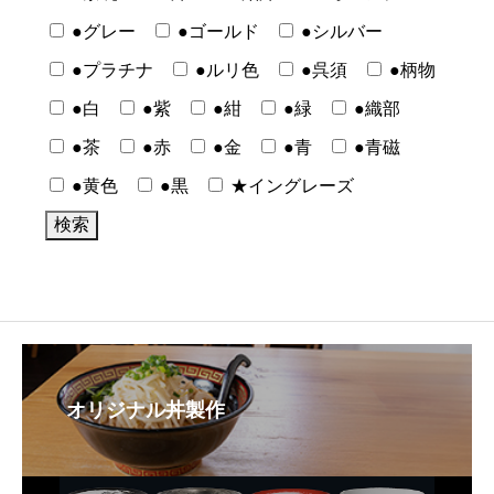
●グレー
●ゴールド
●シルバー
●プラチナ
●ルリ色
●呉須
●柄物
●白
●紫
●紺
●緑
●織部
●茶
●赤
●金
●青
●青磁
●黄色
●黒
★イングレーズ
オリジナル丼製作