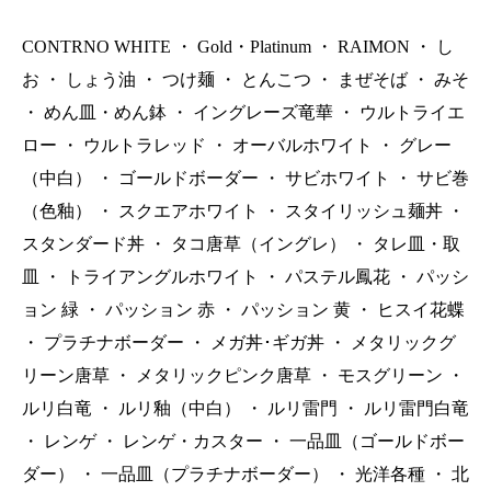
CONTRNO WHITE
・
Gold・Platinum
・
RAIMON
・
し
お
・
しょう油
・
つけ麺
・
とんこつ
・
まぜそば
・
みそ
・
めん皿・めん鉢
・
イングレーズ竜華
・
ウルトライエ
ロー
・
ウルトラレッド
・
オーバルホワイト
・
グレー
（中白）
・
ゴールドボーダー
・
サビホワイト
・
サビ巻
（色釉）
・
スクエアホワイト
・
スタイリッシュ麺丼
・
スタンダード丼
・
タコ唐草（イングレ）
・
タレ皿・取
皿
・
トライアングルホワイト
・
パステル鳳花
・
パッシ
ョン 緑
・
パッション 赤
・
パッション 黄
・
ヒスイ花蝶
・
プラチナボーダー
・
メガ丼･ギガ丼
・
メタリックグ
リーン唐草
・
メタリックピンク唐草
・
モスグリーン
・
ルリ白竜
・
ルリ釉（中白）
・
ルリ雷門
・
ルリ雷門白竜
・
レンゲ
・
レンゲ・カスター
・
一品皿（ゴールドボー
ダー）
・
一品皿（プラチナボーダー）
・
光洋各種
・
北