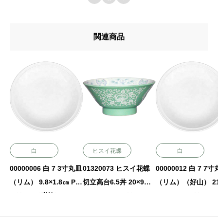
関連商品
白
ヒスイ花蝶
白
00000006 白 7 3寸丸皿
01320073 ヒスイ花蝶
00000012 白 7 7
（リム） 9.8×1.8㎝ P.9
切立高台6.5丼 20×9㎝
（リム）（好山） 21
5 ￥530（税抜）
1050㏄ P.147 ￥3050
×3.1㎝ P.95 ￥2000
（税抜）
（税抜）