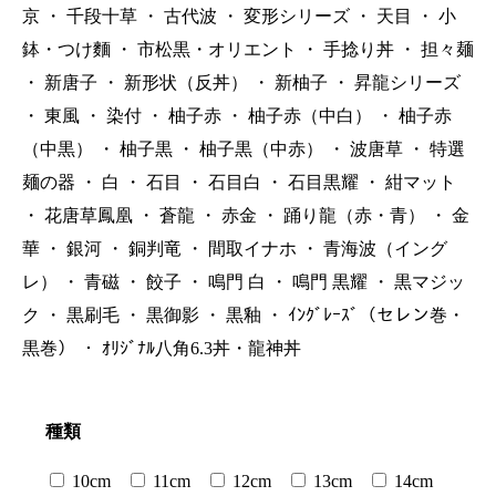
京
・
千段十草
・
古代波
・
変形シリーズ
・
天目
・
小
鉢・つけ麵
・
市松黒・オリエント
・
手捻り丼
・
担々麺
・
新唐子
・
新形状（反丼）
・
新柚子
・
昇龍シリーズ
・
東風
・
染付
・
柚子赤
・
柚子赤（中白）
・
柚子赤
（中黒）
・
柚子黒
・
柚子黒（中赤）
・
波唐草
・
特選
麺の器
・
白
・
石目
・
石目白
・
石目黒耀
・
紺マット
・
花唐草鳳凰
・
蒼龍
・
赤金
・
踊り龍（赤・青）
・
金
華
・
銀河
・
銅判竜
・
間取イナホ
・
青海波（イング
レ）
・
青磁
・
餃子
・
鳴門 白
・
鳴門 黒耀
・
黒マジッ
ク
・
黒刷毛
・
黒御影
・
黒釉
・
ｲﾝｸﾞﾚｰｽﾞ（セレン巻・
黒巻）
・
ｵﾘｼﾞﾅﾙ八角6.3丼・龍神丼
種類
10cm
11cm
12cm
13cm
14cm