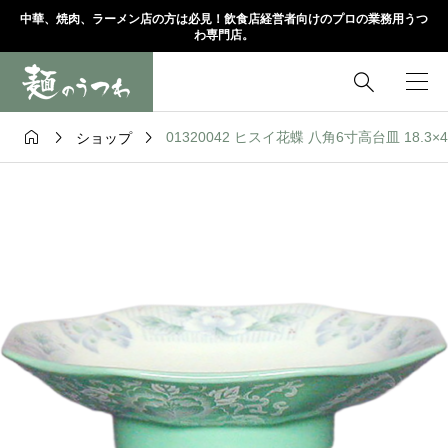
中華、焼肉、ラーメン店の方は必見！飲食店経営者向けのプロの業務用うつ
わ専門店。




01320042 ヒスイ花蝶 八角6寸高台皿 18.3×4
ショップ